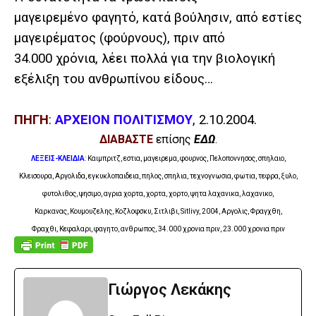
μαγειρεμένο φαγητό, κατά βούλησιν, από εστίες
μαγειρέματος (φούρνους), πριν από
34.000 χρόνια, λέει πολλά για την βιολογική
εξέλιξη του ανθρωπίνου είδους…
ΠΗΓΗ
:
ΑΡΧΕΙΟΝ ΠΟΛΙΤΙΣΜΟΥ
, 2.10.2004.
ΔΙΑΒΑΣΤΕ
επίσης
ΕΔΩ
.
ΛΕΞΕΙΣ-ΚΛΕΙΔΙΑ
: Καιμπριτζ, εστια, μαγειρεμα, φουρνος, Πελοποννησος, σπηλαιο,
Κλεισουρα, Αργολιδα, εγκυκλοπαιδεια, πηλος, σπηλια, τεχνογνωσια, φωτια, τεφρα, ξυλο,
φυτολιθος, ψησιμο, αγρια χορτα, χορτα, χορτο, ψητα λαχανικα, λαχανικο,
Καρκανας,
Κουμουζελης, Κοζλοφσκυ, Σιτλιβι, Sitlivy,
2004,
Αργολις, Φραγχθη,
Φραχθι, Κεφαλαρι, φαγητο, ανθρωπος, 34.000 χρονια πριν, 23.000 χρονια πριν
Γιώργος Λεκάκης