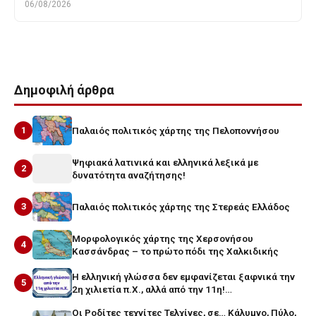
06/08/2026
Δημοφιλή άρθρα
1
Παλαιός πολιτικός χάρτης της Πελοποννήσου
Ψηφιακά λατινικά και ελληνικά λεξικά με
2
δυνατότητα αναζήτησης!
3
Παλαιός πολιτικός χάρτης της Στερεάς Ελλάδος
Μορφολογικός χάρτης της Χερσονήσου
4
Κασσάνδρας – το πρώτο πόδι της Χαλκιδικής
Η ελληνική γλώσσα δεν εμφανίζεται ξαφνικά την
5
2η χιλιετία π.Χ., αλλά από την 11η!…
Οι Ροδίτες τεχνίτες Τελχίνες, σε… Κάλυμνο, Πύλο,