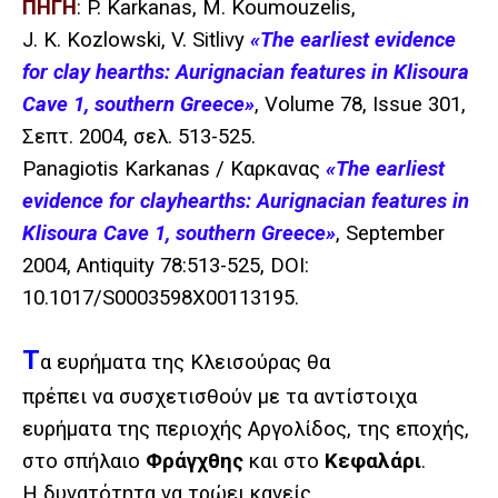
ΠΗΓΗ
: P. Karkanas, M. Koumouzelis,
J. K. Kozlowski, V. Sitlivy
«The earliest evidence
for clay hearths: Aurignacian features in Klisoura
Cave 1, southern Greece»
, Volume 78, Issue 301,
Σεπτ
. 2004,
σελ
. 513-525.
Panagiotis Karkanas /
Καρκανας
«The earliest
evidence for clayhearths: Aurignacian features in
Klisoura Cave 1, southern Greece»
, September
2004, Antiquity 78:513-525, DOI:
10.1017/S0003598X00113195.
Τ
α ευρήματα της Κλεισούρας θα
πρέπει να συσχετισθούν με τα αντίστοιχα
ευρήματα της περιοχής Αργολίδος, της εποχής,
στο σπήλαιο
Φράγχθης
και στο
Κεφαλάρι
.
Η δυνατότητα να τρώει κανείς