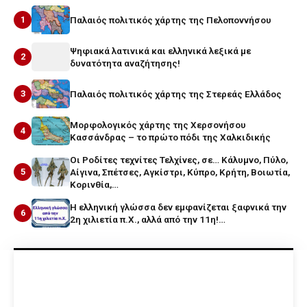
1
Παλαιός πολιτικός χάρτης της Πελοποννήσου
Ψηφιακά λατινικά και ελληνικά λεξικά με
2
δυνατότητα αναζήτησης!
3
Παλαιός πολιτικός χάρτης της Στερεάς Ελλάδος
Μορφολογικός χάρτης της Χερσονήσου
4
Κασσάνδρας – το πρώτο πόδι της Χαλκιδικής
Οι Ροδίτες τεχνίτες Τελχίνες, σε… Κάλυμνο, Πύλο,
5
Αίγινα, Σπέτσες, Αγκίστρι, Κύπρο, Κρήτη, Βοιωτία,
Κορινθία,…
Η ελληνική γλώσσα δεν εμφανίζεται ξαφνικά την
6
2η χιλιετία π.Χ., αλλά από την 11η!…