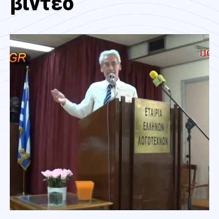
βίντεο