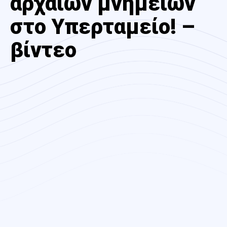
αρχαίων μνημείων
στο Υπερταμείο! –
βίντεο