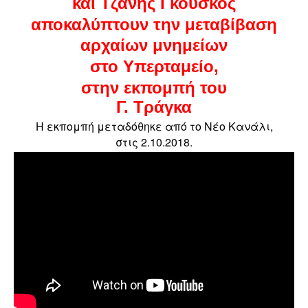
και Τζανής Γκούσκος
αποκαλύπτουν την μεταβίβαση
αρχαίων μνημείων
στο Υπερταμείο,
στην εκπομπή του
Γ. Τράγκα
Η εκπομπή μεταδόθηκε από το Νέο Κανάλι,
στις 2.10.2018.