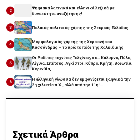
Ψηφιακά λατινικά και ελληνικά λεξικά με
2
δυνατότητα αναζήτησης!
3
Παλαιός πολιτικός χάρτης της Στερεάς Ελλάδος
Μορφολογικός χάρτης της Χερσονήσου
4
Κασσάνδρας – το πρώτο πόδι της Χαλκιδικής
Οι Ροδίτες τεχνίτες Τελχίνες, σε… Κάλυμνο, Πύλο,
5
Αίγινα, Σπέτσες, Αγκίστρι, Κύπρο, Κρήτη, Βοιωτία,
Κορινθία,…
Η ελληνική γλώσσα δεν εμφανίζεται ξαφνικά την
6
2η χιλιετία π.Χ., αλλά από την 11η!…
Σχετικά Άρθρα