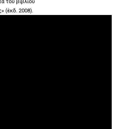
α του βιβλίου
» (έκδ. 2008).