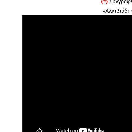
(*)
Συγγραφέ
«Αλκιβιάδης