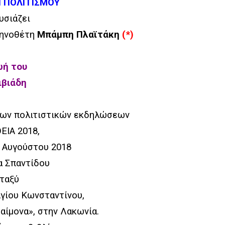
 ΠΟΛΙΤΙΣΜΟΥ
υσιάζει
κηνοθέτη
Μπάμπη Πλαϊτάκη
(*)
ωή του
ιβιάδη
 των πολιτιστικών εκδηλώσεων
ΕΙΑ 2018,
 Αυγούστου 2018
α Σπαντίδου
ταξύ
Αγίου Κωνσταντίνου,
αίμονα», στην Λακωνία.