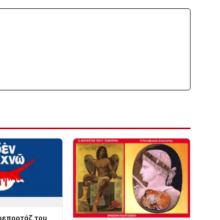
ρεπορτάζ του