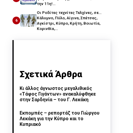
την 11η!…
Οι Ροδίτες τεχνίτες Τελχίνες, σε…
Κάλυμνο, Πύλο, Αίγινα, Σπέτσες,
6
Αγκίστρι, Κύπρο, Κρήτη, Βοιωτία,
Κορινθία,…
Σχετικά Άρθρα
Κι άλλος άγνωστος μεγαλιθικός
«Τάφος Γιγάντων» ανακαλύφθηκε
στην Σαρδηνία – του Γ. Λεκάκη
Εκπομπές – ρεπορτάζ του Γιώργου
Λεκάκη για την Κύπρο και το
Κυπριακό