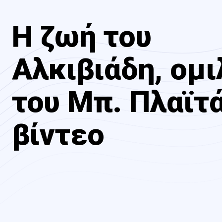
Η ζωή του
Αλκιβιάδη, ομι
του Μπ. Πλαϊτ
βίντεο