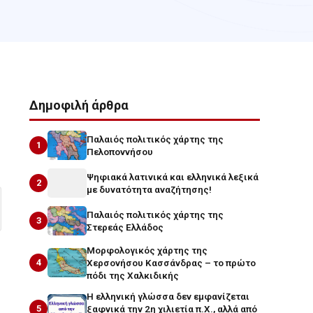
Δημοφιλή άρθρα
Παλαιός πολιτικός χάρτης της
1
Πελοποννήσου
Ψηφιακά λατινικά και ελληνικά λεξικά
2
με δυνατότητα αναζήτησης!
Παλαιός πολιτικός χάρτης της
3
Στερεάς Ελλάδος
Μορφολογικός χάρτης της
4
Χερσονήσου Κασσάνδρας – το πρώτο
πόδι της Χαλκιδικής
Η ελληνική γλώσσα δεν εμφανίζεται
5
ξαφνικά την 2η χιλιετία π.Χ., αλλά από