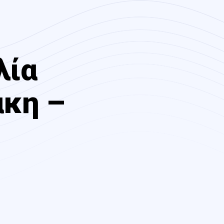
λία
άκη –