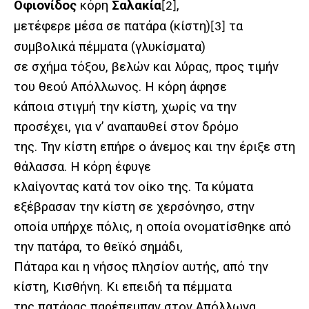
Οφιονίδος
κόρη
Σαλακία
,
[2]
μετέφερε μέσα σε πατάρα (κίστη)
τα
[3]
συμβολικά πέμματα (γλυκίσματα)
σε σχήμα τόξου, βελών και λύρας, προς τιμήν
του θεού Απόλλωνος. Η κόρη άφησε
κάποια στιγμή την κίστη, χωρίς να την
προσέχει, για ν’ αναπαυθεί στον δρόμο
της. Την κίστη επήρε ο άνεμος και την έριξε στη
θάλασσα. Η κόρη έφυγε
κλαίγοντας κατά τον οίκο της. Τα κύματα
εξέβρασαν την κίστη σε χερσόνησο, στην
οποία υπήρχε πόλις, η οποία ονοματίσθηκε από
την πατάρα, το θεϊκό σημάδι,
Πάταρα και η νήσος πλησίον αυτής, από την
κίστη, Κισθήνη. Κι επειδή τα πέμματα
της πατάρας παρέπεμπαν στον Απόλλωνα,