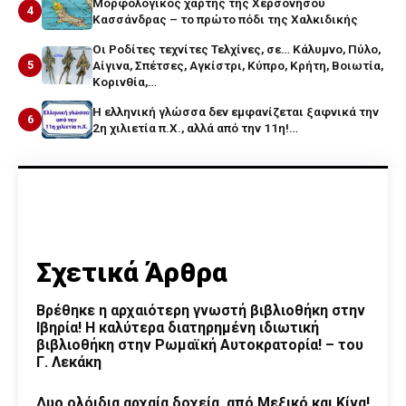
Μορφολογικός χάρτης της Χερσονήσου
4
Κασσάνδρας – το πρώτο πόδι της Χαλκιδικής
Οι Ροδίτες τεχνίτες Τελχίνες, σε… Κάλυμνο, Πύλο,
5
Αίγινα, Σπέτσες, Αγκίστρι, Κύπρο, Κρήτη, Βοιωτία,
Κορινθία,…
Η ελληνική γλώσσα δεν εμφανίζεται ξαφνικά την
6
2η χιλιετία π.Χ., αλλά από την 11η!…
Σχετικά Άρθρα
Βρέθηκε η αρχαιότερη γνωστή βιβλιοθήκη στην
Ιβηρία! Η καλύτερα διατηρημένη ιδιωτική
βιβλιοθήκη στην Ρωμαϊκή Αυτοκρατορία! – του
Γ. Λεκάκη
Δυο ολόιδια αρχαία δοχεία, από Μεξικό και Κίνα!