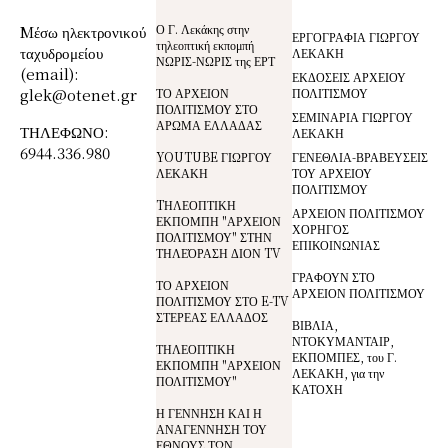
Ο Γ. Λεκάκης στην
Mέσω ηλεκτρονικού
ΕΡΓΟΓΡΑΦΙΑ ΓΙΩΡΓΟΥ
τηλεοπτική εκπομπή
ταχυδρομείου
ΛΕΚΑΚΗ
ΝΩΡΙΣ-ΝΩΡΙΣ της ΕΡΤ
(email):
ΕΚΔΟΣΕΙΣ ΑΡΧΕΙΟΥ
glek@otenet.gr
ΤΟ ΑΡΧΕΙΟΝ
ΠΟΛΙΤΙΣΜΟΥ
ΠΟΛΙΤΙΣΜΟΥ ΣΤΟ
ΣΕΜΙΝΑΡΙΑ ΓΙΩΡΓΟΥ
ΑΡΩΜΑ ΕΛΛΑΔΑΣ
ΤΗΛΕΦΩΝΟ:
ΛΕΚΑΚΗ
6944.336.980
YOUTUBE ΓΙΩΡΓΟΥ
ΓΕΝΕΘΛΙΑ-ΒΡΑΒΕΥΣΕΙΣ
ΛΕΚΑΚΗ
ΤΟΥ ΑΡΧΕΙΟΥ
ΠΟΛΙΤΙΣΜΟΥ
TΗΛΕΟΠΤΙΚΗ
ΑΡΧΕΙΟΝ ΠΟΛΙΤΙΣΜΟΥ
ΕΚΠΟΜΠΗ "ΑΡΧΕΙΟΝ
ΧΟΡΗΓΟΣ
ΠΟΛΙΤΙΣΜΟΥ" ΣΤΗΝ
ΕΠΙΚΟΙΝΩΝΙΑΣ
ΤΗΛΕΌΡΑΣΗ ΔΙΟΝ TV
ΓΡΑΦΟΥΝ ΣΤΟ
ΤΟ ΑΡΧΕΙΟΝ
ΑΡΧΕΙΟΝ ΠΟΛΙΤΙΣΜΟΥ
ΠΟΛΙΤΙΣΜΟΥ ΣΤΟ E-TV
ΣΤΕΡΕΑΣ ΕΛΛΑΔΟΣ
ΒΙΒΛΙΑ,
ΝΤΟΚΥΜΑΝΤΑΙΡ,
ΤΗΛΕΟΠΤΙΚΗ
ΕΚΠΟΜΠΕΣ, του Γ.
ΕΚΠΟΜΠΗ "ΑΡΧΕΙΟΝ
ΛΕΚΑΚΗ, για την
ΠΟΛΙΤΙΣΜΟΥ"
ΚΑΤΟΧΗ
Η ΓΕΝΝΗΣΗ ΚΑΙ Η
ΑΝΑΓΕΝΝΗΣΗ ΤΟΥ
ΕΘΝΟΥΣ ΤΩΝ