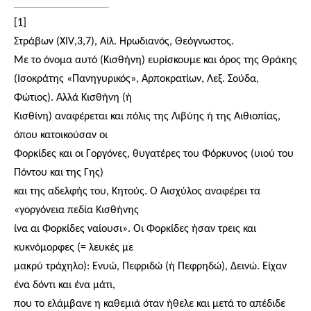
[1]
Στράβων (
XIV
,3,7), Αίλ. Ηρωδιανός, Θεόγνωστος.
Με το όνομα αυτό (Κισθήνη) ευρίσκουμε και όρος της Θράκης
(Ισοκράτης «Πανηγυρικός», Αρποκρατίων, Λεξ. Σούδα,
Φώτιος). Αλλά Κισθήνη (ή
Κισθίνη) αναφέρεται και πόλις της Λιβύης ή της Αιθιοπίας,
όπου κατοικούσαν οι
Φορκίδες και οι Γοργόνες, θυγατέρες του Φόρκυνος (υιού του
Πόντου και της Γης)
και της αδελφής του, Κητούς. Ο Αισχύλος αναφέρει τα
«γοργόνεια πεδία Κισθήνης
ίνα αι Φορκίδες ναίουσι». Οι Φορκίδες ήσαν τρεις και
κυκνόμορφες (= λευκές με
μακρύ τράχηλο): Ενυώ, Πεφριδώ (ή Πεφρηδώ), Δεινώ. Είχαν
ένα δόντι και ένα μάτι,
που το ελάμβανε η καθεμιά όταν ήθελε και μετά το απέδιδε