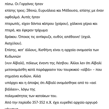
πίσω. Οι Γοργόνες ήσαν
επίσης τρεις: Σθενώ, Ευρυάλεια και Μέδουσα, επίσης με έναν
οφθαλμό. Αυτές ήσαν
πτερωτές, είχαν δόντια κάπρου (χοίρου), χάλκινα χέρια και
πτερά, και έφεραν τρίχωμα
δράκου. Όποιος τις αντίκρυζε, ευθύς απέθαινε! (σχολ.
Αισχύλου).
Επίσης, κατ’ άλλους, Κισθήνη είναι η αρχαία ονομασία των
Κυδωνιών
(νυν Αϊβαλί), π
όλεως έναντι της Λέσβου. Άλλοι λεν ότι Αϊβαλί
μετονομάσθη κατά παράφρασιν του τουρκικού «αϊβά» – που
σημαίνει κυδώνι. Αλλά
υπάρχει και η άποψις ότι Αϊβαλί ονομάσθηκε από το «αεί
βάλλειν», λόγω της
πολεμικότητος των κατοίκων του.
Από την περίοδο 357-352 π.Χ. έχει ευρεθεί αρχαίο αργυρό