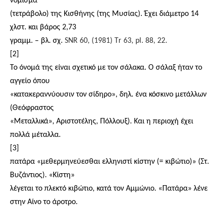
νόμισμα
(τετράβολο) της Κισθήνης (της Μυσίας). Έχει διάμετρο 14
χλστ. και βάρος 2,73
γραμμ. – βλ. σχ.
SΝR 60, (1981) Τr 63, pl. 88, 22.
[2]
Το όνομά της είναι σχετικό με τον σάλακα. Ο σάλαξ ήταν το
αγγείο όπου
«κατακεραννύουσιν τον σίδηρο», δηλ. ένα κόσκινο μετάλλων
(Θεόφραστος
«Μεταλλικά», Αριστοτέλης, Πόλλουξ). Και η περιοχή έχει
πολλά μέταλλα.
[3]
πατάρα «μεθερμηνεύεσθαι ελληνιστί κίστην (= κιβώτιο)» (Στ.
Βυζάντιος). «Κίστη»
λέγεται το πλεκτό κιβώτιο, κατά τον Αμμώνιο. «Πατάρα» λένε
στην Αίνο το άροτρο.