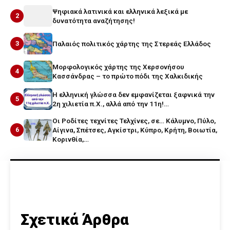
Ψηφιακά λατινικά και ελληνικά λεξικά με
2
δυνατότητα αναζήτησης!
3
Παλαιός πολιτικός χάρτης της Στερεάς Ελλάδος
Μορφολογικός χάρτης της Χερσονήσου
4
Κασσάνδρας – το πρώτο πόδι της Χαλκιδικής
Η ελληνική γλώσσα δεν εμφανίζεται ξαφνικά την
5
2η χιλιετία π.Χ., αλλά από την 11η!…
Οι Ροδίτες τεχνίτες Τελχίνες, σε… Κάλυμνο, Πύλο,
6
Αίγινα, Σπέτσες, Αγκίστρι, Κύπρο, Κρήτη, Βοιωτία,
Κορινθία,…
Σχετικά Άρθρα