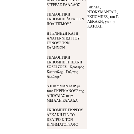
ΣΤΕΡΕΑΣ ΕΛΛΑΔΟΣ
ΒΙΒΛΙΑ,
ΝΤΟΚΥΜΑΝΤΑΙΡ,
ΤΗΛΕΟΠΤΙΚΗ
ΕΚΠΟΜΠΕΣ, του Γ.
ΕΚΠΟΜΠΗ "ΑΡΧΕΙΟΝ
ΛΕΚΑΚΗ, για την
ΠΟΛΙΤΙΣΜΟΥ"
ΚΑΤΟΧΗ
Η ΓΕΝΝΗΣΗ ΚΑΙ Η
ΑΝΑΓΕΝΝΗΣΗ ΤΟΥ
ΕΘΝΟΥΣ ΤΩΝ
ΕΛΛΗΝΩΝ
ΤΗΛΕΟΠΤΙΚΗ
ΕΚΠΟΜΠΗ Η ΤΕΧΝΗ
ΣΩΖΕΙ ΖΩΕΣ - Κρατερός
Κατσούλης - Γιώργος
Λεκάκης"
ΝΤΟΚΥΜΑΝΤΑΙΡ με
τους ΓΚΡΕΚΑΝΟΥΣ της
ΑΠΟΥΛΙΑΣ στην
ΜΕΓΑΛΗ ΕΛΛΑΔΑ
ΕΚΠΟΜΠΕΣ ΓΙΩΡΓΟΥ
ΛΕΚΑΚΗ ΓΙΑ ΤΟ
ΘΕΑΤΡΟ & ΤΟΝ
ΚΙΝΗΜΑΤΟΓΡΑΦΟ