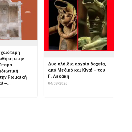
ρχαιότερη
ιοθήκη στην
Δυο ολόιδια αρχαία δοχεία,
λύτερα
από Μεξικό και Κίνα! – του
ιδιωτική
Γ. Λεκάκη
στην Ρωμαϊκή
α! –…
04/08/2026