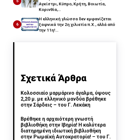
5
Αγκίστρι, Κύπρο, Κρήτη, Βοιωτία,
Κορινθία,…
Η ελληνική γλώσσα δεν εμφανίζεται
6
ξαφνικά την 2η χιλιετία π.Χ., αλλά από
την 11η!…
Σχετικά Άρθρα
Κολοσσιαίο μαρμάρινο άγαλμα, ύψους
2,20 μ. με ελληνικό μανδύα βρέθηκε
στην Σάρδεις – του Γ. Λεκάκη
Βρέθηκε η αρχαιότερη γνωστή
βιβλιοθήκη στην Ιβηρία! Η καλύτερα
διατηρημένη ιδιωτική βιβλιοθήκη
στην Ρωμαϊκή Αυτοκρατορία! – του Γ.