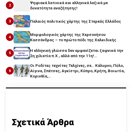
Ψηφιακά λατινικά και ελληνικά λεξικά με
2
δυνατότητα αναζήτησης!
3
Παλαιός πολιτικός χάρτης της Στερεάς Ελλάδος
Μορφολογικός χάρτης της Χερσονήσου
4
Κασσάνδρας – το πρώτο πόδι της Χαλκιδικής
Η ελληνική γλώσσα δεν εμφανίζεται ξαφνικά την
5
2η χιλιετία π.Χ., αλλά από την 11η!…
Οι Ροδίτες τεχνίτες Τελχίνες, σε… Κάλυμνο, Πύλο,
6
Αίγινα, Σπέτσες, Αγκίστρι, Κύπρο, Κρήτη, Βοιωτία,
Κορινθία,…
Σχετικά Άρθρα