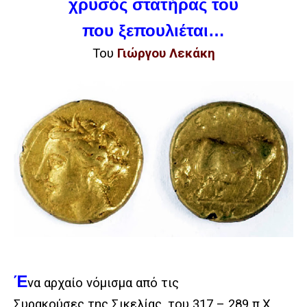
χρυσός στατήρας του
που ξεπουλιέται…
Του
Γιώργου Λεκάκη
Έ
να αρχαίο νόμισμα από τις
Συρακούσες της Σικελίας, του 317 – 289 π.Χ.,