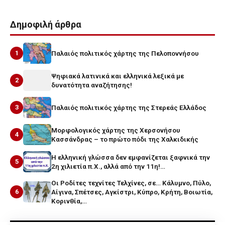
Δημοφιλή άρθρα
1
Παλαιός πολιτικός χάρτης της Πελοποννήσου
Ψηφιακά λατινικά και ελληνικά λεξικά με
2
δυνατότητα αναζήτησης!
3
Παλαιός πολιτικός χάρτης της Στερεάς Ελλάδος
Μορφολογικός χάρτης της Χερσονήσου
4
Κασσάνδρας – το πρώτο πόδι της Χαλκιδικής
Η ελληνική γλώσσα δεν εμφανίζεται ξαφνικά την
5
2η χιλιετία π.Χ., αλλά από την 11η!…
Οι Ροδίτες τεχνίτες Τελχίνες, σε… Κάλυμνο, Πύλο,
6
Αίγινα, Σπέτσες, Αγκίστρι, Κύπρο, Κρήτη, Βοιωτία,
Κορινθία,…