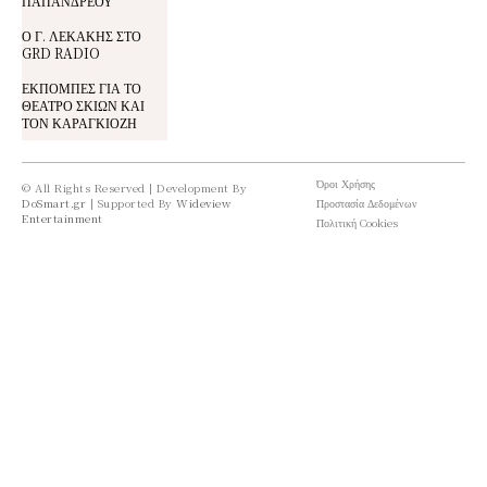
ΠΑΠΑΝΔΡΕΟΥ
Ο Γ. ΛΕΚΑΚΗΣ ΣΤΟ
GRD RADIO
ΕΚΠΟΜΠΕΣ ΓΙΑ ΤΟ
ΘΕΑΤΡΟ ΣΚΙΩΝ ΚΑΙ
ΤΟΝ ΚΑΡΑΓΚΙΟΖΗ
Όροι Χρήσης
© All Rights Reserved | Development By
DoSmart.gr
| Supported By
Wideview
Προστασία Δεδομένων
Entertainment
Πολιτική Cookies