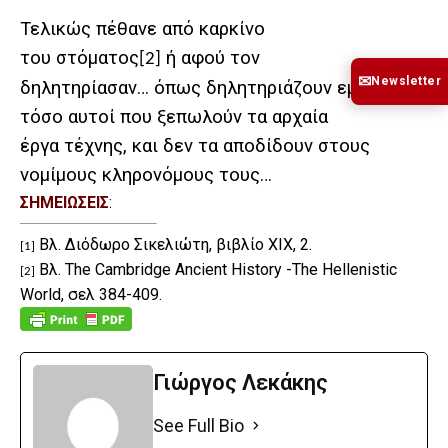
Τελικώς πέθανε από καρκίνο
του στόματος
ή αφού τον
[2]
✉
Newsletter
δηλητηρίασαν… όπως δηλητηριάζουν εμάς κάθε
τόσο αυτοί που ξεπωλούν τα αρχαία
έργα τέχνης, και δεν τα αποδίδουν στους
νομίμους κληρονόμους τους…
ΣΗΜΕΙΩΣΕΙΣ
:
Βλ. Διόδωρο Σικελιώτη, βιβλίο ΧΙΧ, 2.
[1]
Βλ
. The Cambridge Ancient History -The Hellenistic
[2]
World,
σελ
384-409.
Γιώργος Λεκάκης
See Full Bio