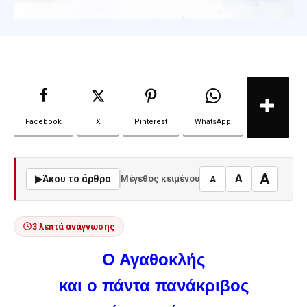
Facebook
X
Pinterest
WhatsApp
A
A
▶
Άκου το άρθρο
Μέγεθος κειμένου
A
3 λεπτά ανάγνωσης
Ο Αγαθοκλής
και ο πάντα πανάκριβος