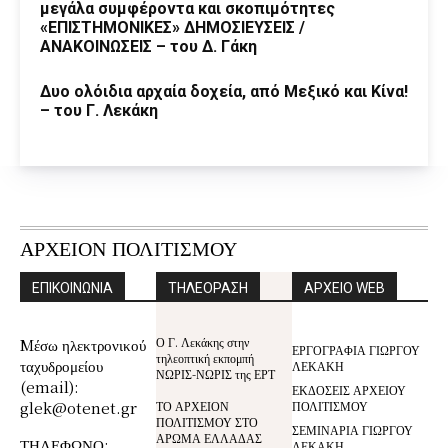
μεγάλα συμφέροντα και σκοπιμότητες
«ΕΠΙΣΤΗΜΟΝΙΚΕΣ» ΔΗΜΟΣΙΕΥΣΕΙΣ /
ΑΝΑΚΟΙΝΩΣΕΙΣ – του Δ. Γάκη
Δυο ολόιδια αρχαία δοχεία, από Μεξικό και Κίνα!
– του Γ. Λεκάκη
ΑΡΧΕΙΟΝ ΠΟΛΙΤΙΣΜΟΥ
ΕΠΙΚΟΙΝΩΝΙΑ
ΤΗΛΕΟΡΑΣΗ
ΑΡΧΕΙΟ WEB
Ο Γ. Λεκάκης στην
Mέσω ηλεκτρονικού
ΕΡΓΟΓΡΑΦΙΑ ΓΙΩΡΓΟΥ
τηλεοπτική εκπομπή
ταχυδρομείου
ΛΕΚΑΚΗ
ΝΩΡΙΣ-ΝΩΡΙΣ της ΕΡΤ
(email):
ΕΚΔΟΣΕΙΣ ΑΡΧΕΙΟΥ
glek@otenet.gr
ΤΟ ΑΡΧΕΙΟΝ
ΠΟΛΙΤΙΣΜΟΥ
ΠΟΛΙΤΙΣΜΟΥ ΣΤΟ
ΣΕΜΙΝΑΡΙΑ ΓΙΩΡΓΟΥ
ΑΡΩΜΑ ΕΛΛΑΔΑΣ
ΤΗΛΕΦΩΝΟ:
ΛΕΚΑΚΗ