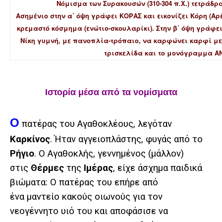
Νόμισμα των Συρακουσών (310-304 π.Χ.) τετράδρ
Ασημένιο στην α΄ όψη γράφει ΚΟΡΑΣ και εικονίζει Κόρη (Αρ
κρεμαστό κόσμημα (ενώτιο-σκουλαρίκι). Στην β΄ όψη γράφε
Νίκη γυμνή, με πανοπλία-τρόπαιο, να καρφώνει καρφί με
τρισκελίδα και το μονόγραμμα ΑΝ 
Ιστορία μέσα από τα νομίσματα
Ο
πατέρας του Αγαθοκλέους, λεγόταν
Καρκίνος
. Ήταν αγγειοπλάστης, φυγάς από το
Ρήγιο
. Ο Αγαθοκλής, γεννημένος (μάλλον)
στις
Θέρμες
της
Ιμέρας
, είχε άσχημα παιδικά
βιώματα: Ο πατέρας του επήρε από
ένα μαντείο κακούς οιωνούς για τον
νεογέννητο υιό του και αποφάσισε να