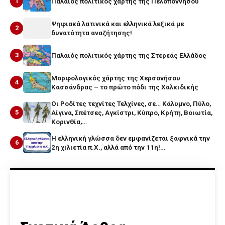
1
Παλαιός πολιτικός χάρτης της Πελοποννήσου
Ψηφιακά λατινικά και ελληνικά λεξικά με
2
δυνατότητα αναζήτησης!
3
Παλαιός πολιτικός χάρτης της Στερεάς Ελλάδος
Μορφολογικός χάρτης της Χερσονήσου
4
Κασσάνδρας – το πρώτο πόδι της Χαλκιδικής
Οι Ροδίτες τεχνίτες Τελχίνες, σε… Κάλυμνο, Πύλο,
5
Αίγινα, Σπέτσες, Αγκίστρι, Κύπρο, Κρήτη, Βοιωτία,
Κορινθία,…
Η ελληνική γλώσσα δεν εμφανίζεται ξαφνικά την
6
2η χιλιετία π.Χ., αλλά από την 11η!…