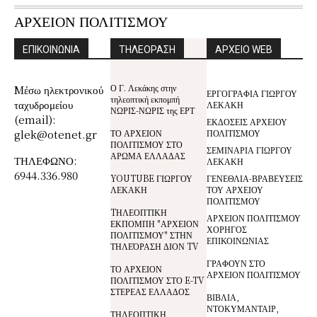
ΑΡΧΕΙΟΝ ΠΟΛΙΤΙΣΜΟΥ
ΕΠΙΚΟΙΝΩΝΙΑ
ΤΗΛΕΟΡΑΣΗ
ΑΡΧΕΙΟ WEB
Ο Γ. Λεκάκης στην
Mέσω ηλεκτρονικού
ΕΡΓΟΓΡΑΦΙΑ ΓΙΩΡΓΟΥ
τηλεοπτική εκπομπή
ταχυδρομείου
ΛΕΚΑΚΗ
ΝΩΡΙΣ-ΝΩΡΙΣ της ΕΡΤ
(email):
ΕΚΔΟΣΕΙΣ ΑΡΧΕΙΟΥ
glek@otenet.gr
ΤΟ ΑΡΧΕΙΟΝ
ΠΟΛΙΤΙΣΜΟΥ
ΠΟΛΙΤΙΣΜΟΥ ΣΤΟ
ΣΕΜΙΝΑΡΙΑ ΓΙΩΡΓΟΥ
ΑΡΩΜΑ ΕΛΛΑΔΑΣ
ΤΗΛΕΦΩΝΟ:
ΛΕΚΑΚΗ
6944.336.980
YOUTUBE ΓΙΩΡΓΟΥ
ΓΕΝΕΘΛΙΑ-ΒΡΑΒΕΥΣΕΙΣ
ΛΕΚΑΚΗ
ΤΟΥ ΑΡΧΕΙΟΥ
ΠΟΛΙΤΙΣΜΟΥ
TΗΛΕΟΠΤΙΚΗ
ΑΡΧΕΙΟΝ ΠΟΛΙΤΙΣΜΟΥ
ΕΚΠΟΜΠΗ "ΑΡΧΕΙΟΝ
ΧΟΡΗΓΟΣ
ΠΟΛΙΤΙΣΜΟΥ" ΣΤΗΝ
ΕΠΙΚΟΙΝΩΝΙΑΣ
ΤΗΛΕΌΡΑΣΗ ΔΙΟΝ TV
ΓΡΑΦΟΥΝ ΣΤΟ
ΤΟ ΑΡΧΕΙΟΝ
ΑΡΧΕΙΟΝ ΠΟΛΙΤΙΣΜΟΥ
ΠΟΛΙΤΙΣΜΟΥ ΣΤΟ E-TV
ΣΤΕΡΕΑΣ ΕΛΛΑΔΟΣ
ΒΙΒΛΙΑ,
ΝΤΟΚΥΜΑΝΤΑΙΡ,
ΤΗΛΕΟΠΤΙΚΗ