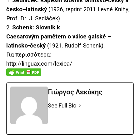
1.
Sedl
áč
ek
:
Kapesn
í
slovn
í
k
latinsko
-č
esk
ý
a
č
esko
–
latinsk
ý
(1936,
reprint
2011
Levn
é
Knihy
,
Prof
.
Dr
.
J
.
Sedl
áč
ek
)
2.
Schenk: Slovník k
Caesarovým pamětem o válce galské –
latinsko-český
(1921, Rudolf Schenk).
Για περισσότερα:
http://linguax.com/lexica/
Γιώργος Λεκάκης
See Full Bio