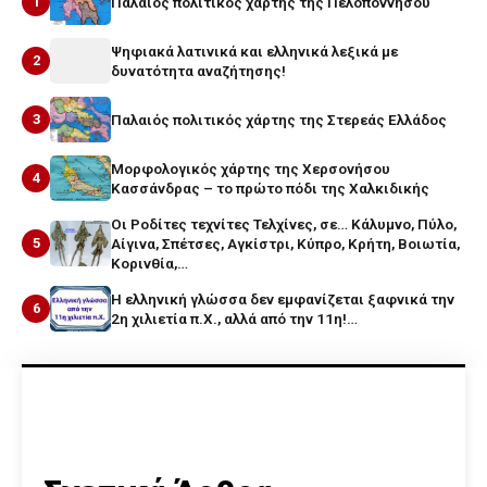
1
Παλαιός πολιτικός χάρτης της Πελοποννήσου
Ψηφιακά λατινικά και ελληνικά λεξικά με
2
δυνατότητα αναζήτησης!
3
Παλαιός πολιτικός χάρτης της Στερεάς Ελλάδος
Μορφολογικός χάρτης της Χερσονήσου
4
Κασσάνδρας – το πρώτο πόδι της Χαλκιδικής
Οι Ροδίτες τεχνίτες Τελχίνες, σε… Κάλυμνο, Πύλο,
5
Αίγινα, Σπέτσες, Αγκίστρι, Κύπρο, Κρήτη, Βοιωτία,
Κορινθία,…
Η ελληνική γλώσσα δεν εμφανίζεται ξαφνικά την
6
2η χιλιετία π.Χ., αλλά από την 11η!…