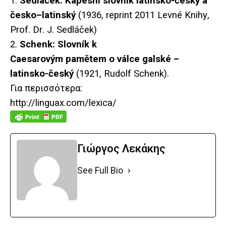
1.
Sedl
áč
ek
:
Kapesn
í
slovn
í
k
latinsko
-č
esk
ý
a
č
esko
–
latinsk
ý
(1936,
reprint
2011
Levn
é
Knihy
,
Prof
.
Dr
.
J
.
Sedl
áč
ek
)
2.
Schenk: Slovník k
Caesarovým pamětem o válce galské –
latinsko-český
(1921, Rudolf Schenk).
Για περισσότερα:
http://linguax.com/lexica/
Γιώργος Λεκάκης
See Full Bio