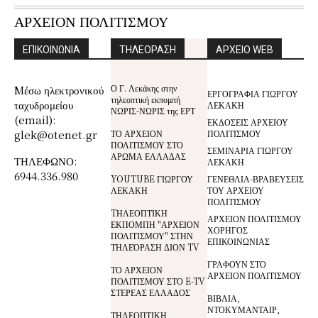
ΑΡΧΕΙΟΝ ΠΟΛΙΤΙΣΜΟΥ
ΕΠΙΚΟΙΝΩΝΙΑ
ΤΗΛΕΟΡΑΣΗ
ΑΡΧΕΙΟ WEB
Ο Γ. Λεκάκης στην
Mέσω ηλεκτρονικού
ΕΡΓΟΓΡΑΦΙΑ ΓΙΩΡΓΟΥ
τηλεοπτική εκπομπή
ταχυδρομείου
ΛΕΚΑΚΗ
ΝΩΡΙΣ-ΝΩΡΙΣ της ΕΡΤ
(email):
ΕΚΔΟΣΕΙΣ ΑΡΧΕΙΟΥ
glek@otenet.gr
ΤΟ ΑΡΧΕΙΟΝ
ΠΟΛΙΤΙΣΜΟΥ
ΠΟΛΙΤΙΣΜΟΥ ΣΤΟ
ΣΕΜΙΝΑΡΙΑ ΓΙΩΡΓΟΥ
ΑΡΩΜΑ ΕΛΛΑΔΑΣ
ΤΗΛΕΦΩΝΟ:
ΛΕΚΑΚΗ
6944.336.980
YOUTUBE ΓΙΩΡΓΟΥ
ΓΕΝΕΘΛΙΑ-ΒΡΑΒΕΥΣΕΙΣ
ΛΕΚΑΚΗ
ΤΟΥ ΑΡΧΕΙΟΥ
ΠΟΛΙΤΙΣΜΟΥ
TΗΛΕΟΠΤΙΚΗ
ΑΡΧΕΙΟΝ ΠΟΛΙΤΙΣΜΟΥ
ΕΚΠΟΜΠΗ "ΑΡΧΕΙΟΝ
ΧΟΡΗΓΟΣ
ΠΟΛΙΤΙΣΜΟΥ" ΣΤΗΝ
ΕΠΙΚΟΙΝΩΝΙΑΣ
ΤΗΛΕΌΡΑΣΗ ΔΙΟΝ TV
ΓΡΑΦΟΥΝ ΣΤΟ
ΤΟ ΑΡΧΕΙΟΝ
ΑΡΧΕΙΟΝ ΠΟΛΙΤΙΣΜΟΥ
ΠΟΛΙΤΙΣΜΟΥ ΣΤΟ E-TV
ΣΤΕΡΕΑΣ ΕΛΛΑΔΟΣ
ΒΙΒΛΙΑ,
ΝΤΟΚΥΜΑΝΤΑΙΡ,
ΤΗΛΕΟΠΤΙΚΗ