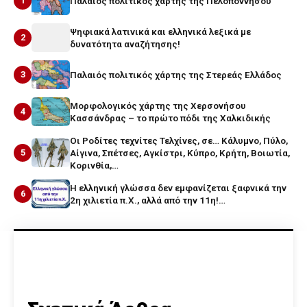
1
Παλαιός πολιτικός χάρτης της Πελοποννήσου
Ψηφιακά λατινικά και ελληνικά λεξικά με
2
δυνατότητα αναζήτησης!
3
Παλαιός πολιτικός χάρτης της Στερεάς Ελλάδος
Μορφολογικός χάρτης της Χερσονήσου
4
Κασσάνδρας – το πρώτο πόδι της Χαλκιδικής
Οι Ροδίτες τεχνίτες Τελχίνες, σε… Κάλυμνο, Πύλο,
5
Αίγινα, Σπέτσες, Αγκίστρι, Κύπρο, Κρήτη, Βοιωτία,
Κορινθία,…
Η ελληνική γλώσσα δεν εμφανίζεται ξαφνικά την
6
2η χιλιετία π.Χ., αλλά από την 11η!…