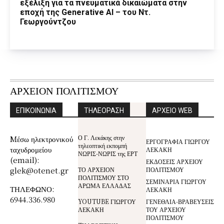
εξέλιξη για τα πνευματικά δικαιώματα στην
εποχή της Generative AI – του Ντ.
Γεωργούντζου
ΑΡΧΕΙΟΝ ΠΟΛΙΤΙΣΜΟΥ
ΕΠΙΚΟΙΝΩΝΙΑ
ΤΗΛΕΟΡΑΣΗ
ΑΡΧΕΙΟ WEB
Ο Γ. Λεκάκης στην
Mέσω ηλεκτρονικού
ΕΡΓΟΓΡΑΦΙΑ ΓΙΩΡΓΟΥ
τηλεοπτική εκπομπή
ταχυδρομείου
ΛΕΚΑΚΗ
ΝΩΡΙΣ-ΝΩΡΙΣ της ΕΡΤ
(email):
ΕΚΔΟΣΕΙΣ ΑΡΧΕΙΟΥ
glek@otenet.gr
ΤΟ ΑΡΧΕΙΟΝ
ΠΟΛΙΤΙΣΜΟΥ
ΠΟΛΙΤΙΣΜΟΥ ΣΤΟ
ΣΕΜΙΝΑΡΙΑ ΓΙΩΡΓΟΥ
ΑΡΩΜΑ ΕΛΛΑΔΑΣ
ΤΗΛΕΦΩΝΟ:
ΛΕΚΑΚΗ
6944.336.980
YOUTUBE ΓΙΩΡΓΟΥ
ΓΕΝΕΘΛΙΑ-ΒΡΑΒΕΥΣΕΙΣ
ΛΕΚΑΚΗ
ΤΟΥ ΑΡΧΕΙΟΥ
ΠΟΛΙΤΙΣΜΟΥ