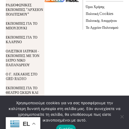
ΡΑΔΙΟΦΩΝΙΚΕΣ
Όροι Χρήσης
ΕΚΠΟΜΠΕΣ "ΑΡΧΕΙΟΝ
Πολιτική Cookies
ΠΟΛΙΤΙΣΜΟΥ"
Πολιτικής Απορρήτου
ΕΚΠΟΜΠΕΣ ΓΙΑ ΤΟ
Το Αρχείον Πολιτισμού
ΜΠΟΥΖΟΥΚΙ
ΕΚΠΟΜΠΕΣ ΓΙΑ ΤΟ
ΚΛΑΡΙΝΟ
ΟΛΙΣΤΙΚΗ ΙΑΤΡΙΚΗ -
ΕΚΠΟΜΠΕΣ ΜΕ ΤΟΝ
ΙΑΤΡΟ ΝΙΚΟ
ΠΑΠΑΝΔΡΕΟΥ
Ο Γ. ΛΕΚΑΚΗΣ ΣΤΟ
GRD RADIO
ΕΚΠΟΜΠΕΣ ΓΙΑ ΤΟ
ΘΕΑΤΡΟ ΣΚΙΩΝ ΚΑΙ
ΤΟΝ ΚΑΡΑΓΚΙΟΖΗ
Χρησιμοποιούμε cookies για να σας προσφέρουμε την
καλύτερη δυνατή εμπειρία στη σελίδα μας. Εάν συνεχίσετε να
Όροι Χρήσης
© All Rights Reserved | Development By
χρησιμοποιείτε τη σελίδα, θα υποθέσουμε πως είστε
DoSmart.gr
| Supported By
Wideview
Προστασία Δεδομένων
ικανοποιημένοι με αυτό.
Entertainment
EL
Πολιτική Cookies
Εντάξει