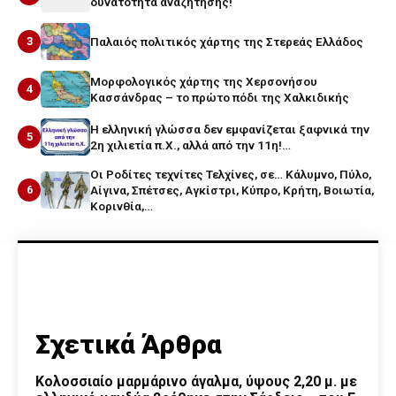
δυνατότητα αναζήτησης!
3
Παλαιός πολιτικός χάρτης της Στερεάς Ελλάδος
Μορφολογικός χάρτης της Χερσονήσου
4
Κασσάνδρας – το πρώτο πόδι της Χαλκιδικής
Η ελληνική γλώσσα δεν εμφανίζεται ξαφνικά την
5
2η χιλιετία π.Χ., αλλά από την 11η!…
Οι Ροδίτες τεχνίτες Τελχίνες, σε… Κάλυμνο, Πύλο,
6
Αίγινα, Σπέτσες, Αγκίστρι, Κύπρο, Κρήτη, Βοιωτία,
Κορινθία,…
Σχετικά Άρθρα
Κολοσσιαίο μαρμάρινο άγαλμα, ύψους 2,20 μ. με