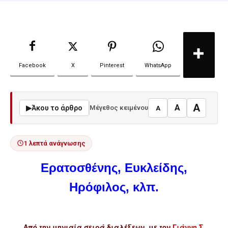
Facebook
X
Pinterest
WhatsApp
A
A
▶
Άκου το άρθρο
Μέγεθος κειμένου
A
1 λεπτά ανάγνωσης
Ερατοσθένης, Ευκλείδης,
Ηρόφιλος, κλπ.
Από την μηνιαία σειρά διαλέξεων, με τον
Γιάννη Σ.