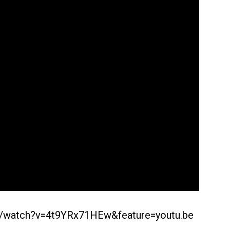
m/watch?v=4t9YRx71HEw&feature=youtu.be