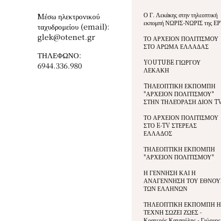
Ο Γ. Λεκάκης στην τηλεοπτική
Mέσω ηλεκτρονικού
εκπομπή ΝΩΡΙΣ-ΝΩΡΙΣ της ΕΡ
ταχυδρομείου (email):
glek@otenet.gr
ΤΟ ΑΡΧΕΙΟΝ ΠΟΛΙΤΙΣΜΟΥ
ΣΤΟ ΑΡΩΜΑ ΕΛΛΑΔΑΣ
ΤΗΛΕΦΩΝΟ:
YOUTUBE ΓΙΩΡΓΟΥ
6944.336.980
ΛΕΚΑΚΗ
TΗΛΕΟΠΤΙΚΗ ΕΚΠΟΜΠΗ
"ΑΡΧΕΙΟΝ ΠΟΛΙΤΙΣΜΟΥ"
ΣΤΗΝ ΤΗΛΕΌΡΑΣΗ ΔΙΟΝ T
ΤΟ ΑΡΧΕΙΟΝ ΠΟΛΙΤΙΣΜΟΥ
ΣΤΟ E-TV ΣΤΕΡΕΑΣ
ΕΛΛΑΔΟΣ
ΤΗΛΕΟΠΤΙΚΗ ΕΚΠΟΜΠΗ
"ΑΡΧΕΙΟΝ ΠΟΛΙΤΙΣΜΟΥ"
Η ΓΕΝΝΗΣΗ ΚΑΙ Η
ΑΝΑΓΕΝΝΗΣΗ ΤΟΥ ΕΘΝΟΥ
ΤΩΝ ΕΛΛΗΝΩΝ
ΤΗΛΕΟΠΤΙΚΗ ΕΚΠΟΜΠΗ Η
ΤΕΧΝΗ ΣΩΖΕΙ ΖΩΕΣ -
Κρατερός Κατσούλης - Γιώργος