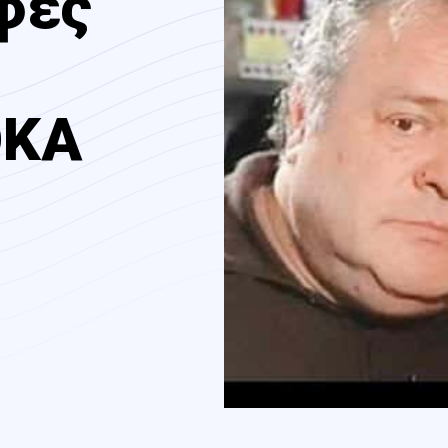
φές
ΟΚΑ