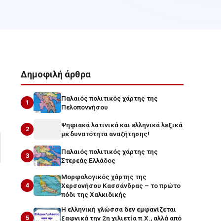
Δημοφιλή άρθρα
Παλαιός πολιτικός χάρτης της
1
Πελοποννήσου
Ψηφιακά λατινικά και ελληνικά λεξικά
2
με δυνατότητα αναζήτησης!
Παλαιός πολιτικός χάρτης της
3
Στερεάς Ελλάδος
Μορφολογικός χάρτης της
4
Χερσονήσου Κασσάνδρας – το πρώτο
πόδι της Χαλκιδικής
Η ελληνική γλώσσα δεν εμφανίζεται
5
ξαφνικά την 2η χιλιετία π.Χ., αλλά από