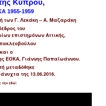
της Κύπρου,
ΚΑ 1955-1959
 των Γ. Λεκάκη – Α. Μαζαράκη
όεδρος του
ίων επιστημόνων Αττικής,
απακλεοβούλου
και ο
της ΕΟΚΑ, Γιάννης Παπαϊωάννου.
πή μεταδόθηκε
άνυχτα της 13.06.2016.
 την εδώ: