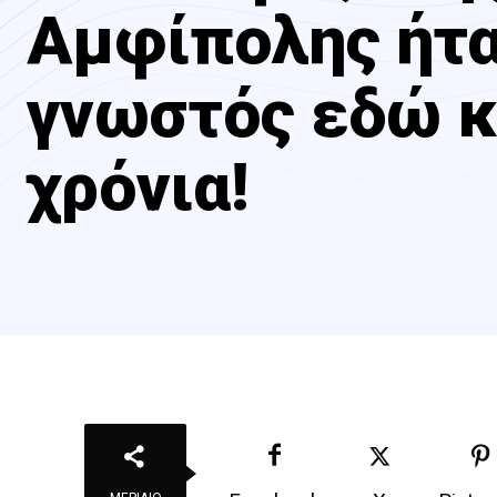
Αμφίπολης ήτ
γνωστός εδώ κ
χρόνια!