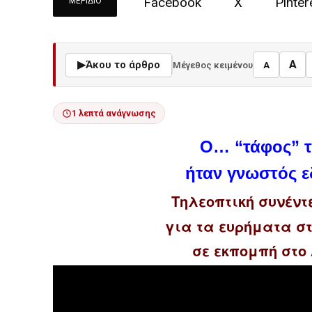
Facebook
X
Pinter
ΜΕΡΊΔΙΟ
A
▶
Άκου το άρθρο
Μέγεθος κειμένου
A
1 λεπτά ανάγνωσης
O… “τάφος” 
ήταν γνωστός ε
Τηλεοπτική συνέντ
για τα ευρήματα σ
σε εκπομπή στο A