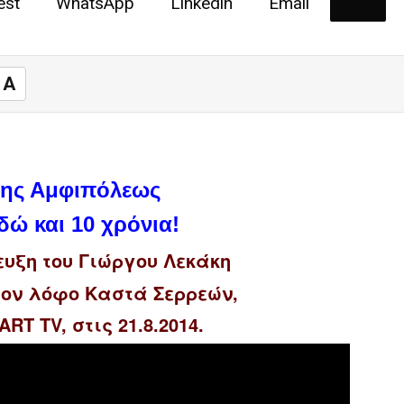
est
WhatsApp
Linkedin
Email
A
της Αμφιπόλεως
δώ και 10 χρόνια!
ευξη του Γιώργου Λεκάκη
τον λόφο Καστά Σερρεών,
RT TV, στις 21.8.2014.