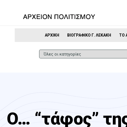
ΑΡΧΙΚΉ
ΒΙΟΓΡΑΦΙΚΌ Γ. ΛΕΚΆΚΗ
ΤΟ 
O… “τάφος” τη