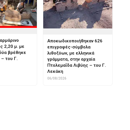
μαρμάρινο
Αποκωδικοποιήθηκαν 626
ς 2,20 μ. με
επιγραφές-σύμβολα
νδύα βρέθηκε
λιθοξόων, με ελληνικά
 – του Γ.
γράμματα, στην αρχαία
Πτολεμαΐδα Λιβύης – του Γ.
Λεκάκη
06/08/2026