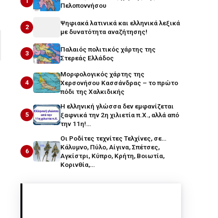
1
Πελοποννήσου
Ψηφιακά λατινικά και ελληνικά λεξικά
2
με δυνατότητα αναζήτησης!
Παλαιός πολιτικός χάρτης της
3
Στερεάς Ελλάδος
Μορφολογικός χάρτης της
4
Χερσονήσου Κασσάνδρας – το πρώτο
πόδι της Χαλκιδικής
Η ελληνική γλώσσα δεν εμφανίζεται
5
ξαφνικά την 2η χιλιετία π.Χ., αλλά από
την 11η!…
Οι Ροδίτες τεχνίτες Τελχίνες, σε…
Κάλυμνο, Πύλο, Αίγινα, Σπέτσες,
6
Αγκίστρι, Κύπρο, Κρήτη, Βοιωτία,
Κορινθία,…