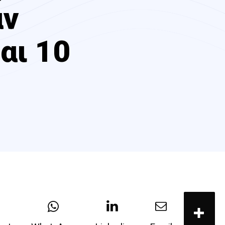
αν
αι 10