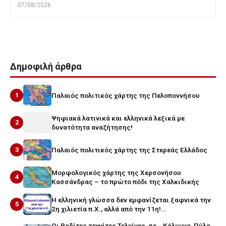
07/08/2026
Δημοφιλή άρθρα
1
Παλαιός πολιτικός χάρτης της Πελοποννήσου
Ψηφιακά λατινικά και ελληνικά λεξικά με
2
δυνατότητα αναζήτησης!
3
Παλαιός πολιτικός χάρτης της Στερεάς Ελλάδος
Μορφολογικός χάρτης της Χερσονήσου
4
Κασσάνδρας – το πρώτο πόδι της Χαλκιδικής
Η ελληνική γλώσσα δεν εμφανίζεται ξαφνικά την
5
2η χιλιετία π.Χ., αλλά από την 11η!…
Οι Ροδίτες τεχνίτες Τελχίνες, σε… Κάλυμνο, Πύλο,