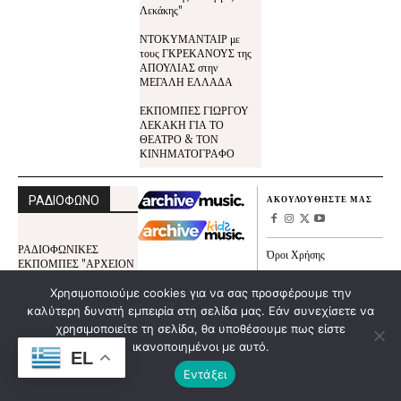
Λεκάκης"
ΝΤΟΚΥΜΑΝΤΑΙΡ με
τους ΓΚΡΕΚΑΝΟΥΣ της
ΑΠΟΥΛΙΑΣ στην
ΜΕΓΑΛΗ ΕΛΛΑΔΑ
ΕΚΠΟΜΠΕΣ ΓΙΩΡΓΟΥ
ΛΕΚΑΚΗ ΓΙΑ ΤΟ
ΘΕΑΤΡΟ & ΤΟΝ
ΚΙΝΗΜΑΤΟΓΡΑΦΟ
ΡΑΔΙΟΦΩΝΟ
ΑΚΟΥΛΟΥΘΗΣΤΕ ΜΑΣ
ΡΑΔΙΟΦΩΝΙΚΕΣ
Όροι Χρήσης
ΕΚΠΟΜΠΕΣ "ΑΡΧΕΙΟΝ
Πολιτική Cookies
ΠΟΛΙΤΙΣΜΟΥ"
Χρησιμοποιούμε cookies για να σας προσφέρουμε την
Πολιτικής Απορρήτου
ΕΚΠΟΜΠΕΣ ΓΙΑ ΤΟ
καλύτερη δυνατή εμπειρία στη σελίδα μας. Εάν συνεχίσετε να
Το Αρχείον Πολιτισμού
ΜΠΟΥΖΟΥΚΙ
χρησιμοποιείτε τη σελίδα, θα υποθέσουμε πως είστε
ικανοποιημένοι με αυτό.
ΕΚΠΟΜΠΕΣ ΓΙΑ ΤΟ
EL
ΚΛΑΡΙΝΟ
Εντάξει
ΟΛΙΣΤΙΚΗ ΙΑΤΡΙΚΗ -