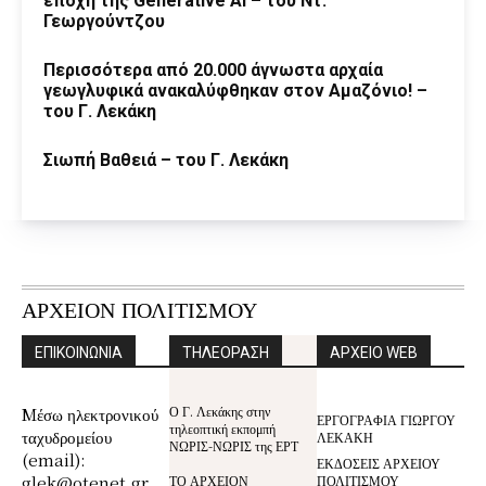
εποχή της Generative AI – του Ντ.
Γεωργούντζου
Περισσότερα από 20.000 άγνωστα αρχαία
γεωγλυφικά ανακαλύφθηκαν στον Αμαζόνιο! –
του Γ. Λεκάκη
Σιωπή Βαθειά – του Γ. Λεκάκη
ΑΡΧΕΙΟΝ ΠΟΛΙΤΙΣΜΟΥ
ΕΠΙΚΟΙΝΩΝΙΑ
ΤΗΛΕΟΡΑΣΗ
ΑΡΧΕΙΟ WEB
Ο Γ. Λεκάκης στην
Mέσω ηλεκτρονικού
ΕΡΓΟΓΡΑΦΙΑ ΓΙΩΡΓΟΥ
τηλεοπτική εκπομπή
ταχυδρομείου
ΛΕΚΑΚΗ
ΝΩΡΙΣ-ΝΩΡΙΣ της ΕΡΤ
(email):
ΕΚΔΟΣΕΙΣ ΑΡΧΕΙΟΥ
glek@otenet.gr
ΤΟ ΑΡΧΕΙΟΝ
ΠΟΛΙΤΙΣΜΟΥ