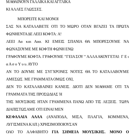
ΜΑΘΑΙΝΟΥΝ ΓΑΛΛΙΚΑ ΚΑΙ ΑΓΓΛΙΚΑ
ΚΙ ΑΛΛΕΣ ΓΛΩΣΣΕΣ.
ΜΠΟΡΕΙΤΕ ΚΑΙ ΜΟΝΟΙ
ΣΑΣ ΝΑ ΚΑΤΑΛΑΒΕΤΕ ΟΤΙ ΤΟ ΜΩΡΟ ΟΤΑΝ ΒΓΑΖΕΙ ΤΑ ΠΡΩΤΑ
ΦΩΝΗΕΝΤΑ ΔΕ ΛΕΕΙ ΚΟΦΤΑ: Α!
ΛΕΕΙ Αα και Ααα. ΚΙ ΕΜΕΙΣ ΣΠΑΝΙΑ ΘΑ ΜΠΟΡΕΣΟΥΜΕ ΝΑ
ΦΩΝΑΞΟΥΜΕ ΜΕ ΚΟΦΤΗ ΦΩΝΗ ΕΝΩ
ΓΡΑΦΟΥΜΕ ΚΟΦΤΑ. ΓΡΑΦΟΥΜΕ “ΓΕΙΑ ΣΟΥ “ ΑΛΛΑ ΑΚΟΥΓΕΤΑΙ: Γ Ε ι
α Α σ ο Υ υ υ. ΑΥΤΟ
ΑΝ ΤΟ ΔΟΥΜΕ ΜΕ ΣΥΓΧΡΟΝΕΣ ΝΟΤΕΣ ΘΑ ΤΟ ΚΑΤΑΛΑΒΟΥΜΕ
ΑΜΕΣΩΣ. ΜΕ ΓΡΑΜΜΑΤΑ ΟΜΩΣ ΟΧΙ,
ΔΕΝ ΤΟ ΚΑΤΑΛΑΒΑΙΝΕΙ ΚΑΝΕΙΣ. ΔΙΟΤΙ ΔΕΝ ΜΑΘΑΜΕ ΟΤΙ ΤΑ
ΓΡΑΜΜΑΤΑ ΤΗΣ ΠΡΟΣΩΔΙΑΣ Ή
ΤΗΣ ΜΟΥΣΙΚΗΣ ΗΤΑΝ ΓΡΑΜΜΕΝΑ ΠΑΝΩ ΑΠΟ ΤΙΣ ΛΕΞΕΙΣ. ΤΩΡΑ
ΔΙΑΠΙΣΤΩΣΑΜΕ ΟΤΙ ΕΙΝΑΙ ΜΕΝ
ΚΕΦΑΛΑΙΑ ΑΛΛΑ
(ΑΝΑΠΟΔΑ, ΜΙΣΑ, ΠΛΑΓΙΑ, ΚΟΜΜΕΝΑ,
ΛΥΓΙΣΜΕΝΑ ΚΛΠ.) ΧΡΗΣΙΜΟΠΟΙΟΥΣΑΝ
ΟΛΟ ΤΟ ΑΛΦΑΒΗΤΟ
ΓΙΑ ΣΗΜΕΙΑ ΜΟΥΣΙΚΗΣ. ΜΟΝΟ Ο