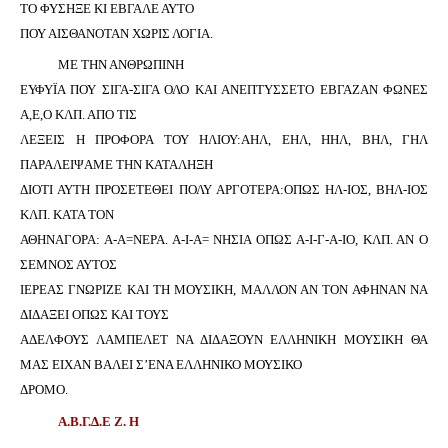
ΤΟ ΦΥΣΗΞΕ ΚΙ ΕΒΓΑΛΕ ΑΥΤΟ
ΠΟΥ ΑΙΣΘΑΝΟΤΑΝ ΧΩΡΙΣ ΛΟΓΙΑ.
ΜΕ ΤΗΝ ΑΝΘΡΩΠΙΝΗ
ΕΥΦΥΪΑ ΠΟΥ ΣΙΓΑ-ΣΙΓΑ ΟΛΟ ΚΑΙ ΑΝΕΠΤΥΣΣΕΤΟ ΕΒΓΑΖΑΝ ΦΩΝΕΣ
Α,Ε,Ο ΚΛΠ. ΑΠΟ ΤΙΣ
ΛΕΞΕΙΣ Η ΠΡΟΦΟΡΑ ΤΟΥ ΗΛΙΟΥ:ΑΗΛ, ΕΗΛ, ΗΗΛ, ΒΗΛ, ΓΗΛ
ΠΑΡΑΛΕΙΨΑΜΕ ΤΗΝ ΚΑΤΑΛΗΞΗ
ΔΙΟΤΙ ΑΥΤΗ ΠΡΟΣΕΤΕΘΕΙ ΠΟΛΥ ΑΡΓΟΤΕΡΑ:ΟΠΩΣ ΗΛ-ΙΟΣ, ΒΗΛ-ΙΟΣ
ΚΛΠ. ΚΑΤΑ ΤΟΝ
ΑΘΗΝΑΓΟΡΑ: Α-Α=ΝΕΡΑ. Α-Ι-Α= ΝΗΣΙΑ ΟΠΩΣ Α-Ι-Γ-Α-ΙΟ, ΚΛΠ. ΑΝ Ο
ΣΕΜΝΟΣ ΑΥΤΟΣ
ΙΕΡΕΑΣ ΓΝΩΡΙΖΕ ΚΑΙ ΤΗ ΜΟΥΣΙΚΗ, ΜΑΛΛΟΝ ΑΝ ΤΟΝ ΑΦΗΝΑΝ ΝΑ
ΔΙΔΑΞΕΙ ΟΠΩΣ ΚΑΙ ΤΟΥΣ
ΑΔΕΛΦΟΥΣ ΛΑΜΠΕΛΕΤ ΝΑ ΔΙΔΑΞΟΥΝ
E
ΛΛΗΝΙΚΗ ΜΟΥΣΙΚΗ ΘΑ
ΜΑΣ ΕΙΧΑΝ ΒΑΛΕΙ Σ’ΕΝΑ ΕΛΛΗΝΙΚΟ ΜΟΥΣΙΚΟ
ΔΡΟΜΟ.
Α.Β.Γ.Δ.Ε Ζ. Η