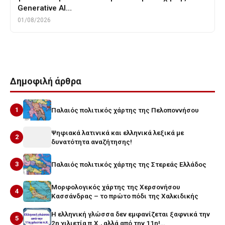
Generative AI…
01/08/2026
Δημοφιλή άρθρα
1
Παλαιός πολιτικός χάρτης της Πελοποννήσου
Ψηφιακά λατινικά και ελληνικά λεξικά με
2
δυνατότητα αναζήτησης!
3
Παλαιός πολιτικός χάρτης της Στερεάς Ελλάδος
Μορφολογικός χάρτης της Χερσονήσου
4
Κασσάνδρας – το πρώτο πόδι της Χαλκιδικής
Η ελληνική γλώσσα δεν εμφανίζεται ξαφνικά την
5
2η χιλιετία π.Χ., αλλά από την 11η!…