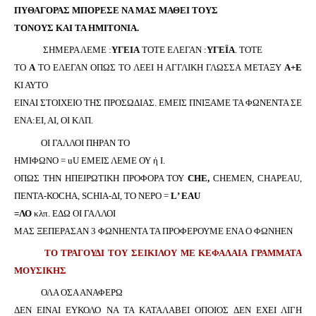
ΠΥΘΑΓΟΡΑΣ ΜΠΟΡΕΣΕ ΝΑ ΜΑΣ ΜΑΘΕΙ ΤΟΥΣ
ΤΟΝΟΥΣ ΚΑΙ ΤΑ ΗΜΙΤΟΝΙΑ.
ΣΗΜΕΡΑ ΛΕΜΕ :
ΥΓΕΙΑ
ΤΟΤΕ ΕΛΕΓΑΝ :
ΥΓΕΪΑ
. ΤΟΤΕ
ΤΟ
Α
ΤΟ ΕΛΕΓΑΝ ΟΠΩΣ ΤΟ ΛΕΕΙ Η ΑΓΓΛΙΚΗ ΓΛΩΣΣΑ ΜΕΤΑΞΥ
Α+Ε
ΚΙ ΑΥΤΟ
ΕΙΝΑΙ ΣΤΟΙΧΕΙΟ ΤΗΣ ΠΡΟΣΩΔΙΑΣ. ΕΜΕΙΣ ΠΝΙΞΑΜΕ ΤΑ ΦΩΝΕΝΤΑ ΣΕ
ΕΝΑ:ΕΙ, ΑΙ, ΟΙ ΚΛΠ.
ΟΙ ΓΑΛΛΟΙ ΠΗΡΑΝ ΤΟ
ΗΜΙΦΩΝΟ =
uU
ΕΜΕΙΣ ΛΕΜΕ ΟΥ ή Ι.
ΟΠΩΣ ΤΗΝ ΗΠΕΙΡΩΤΙΚΗ ΠΡΟΦΟΡΑ ΤΟΥ
CHE
,
CHEMEN
,
CHAPEAU
,
ΠΕΝΤΑ-ΚΟ
CHA
,
SCHIA
-Δ
I
, ΤΟ
NE
Ρ
O
=
L
’
EAU
=ΛΟ
κλπ. ΕΔΩ ΟΙ ΓΑΛΛΟΙ
ΜΑΣ ΞΕΠΕΡΑΣΑΝ 3 ΦΩΝΗΕΝΤΑ ΤΑ ΠΡΟΦΕΡΟΥΜΕ ΕΝΑ Ο ΦΩΝΗΕΝ
ΤΟ ΤΡΑΓΟΥΔΙ ΤΟΥ ΣΕΙΚΙΛΟΥ ΜΕ ΚΕΦΑΛΑΙΑ
ΓΡΑΜΜΑΤΑ
ΜΟΥΣΙΚΗΣ
ΟΛΑ ΟΣΑ ΑΝΑΦΕΡΩ
ΔΕΝ ΕΙΝΑΙ ΕΥΚΟΛΟ ΝΑ ΤΑ ΚΑΤΑΛΑΒΕΙ ΟΠΟΙΟΣ ΔΕΝ ΕΧΕΙ ΛΙΓΗ