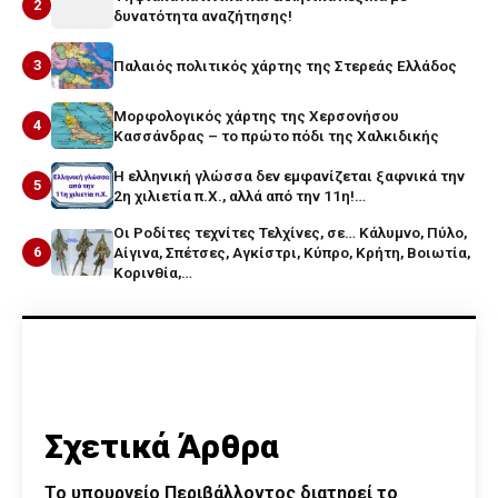
2
δυνατότητα αναζήτησης!
3
Παλαιός πολιτικός χάρτης της Στερεάς Ελλάδος
Μορφολογικός χάρτης της Χερσονήσου
4
Κασσάνδρας – το πρώτο πόδι της Χαλκιδικής
Η ελληνική γλώσσα δεν εμφανίζεται ξαφνικά την
5
2η χιλιετία π.Χ., αλλά από την 11η!…
Οι Ροδίτες τεχνίτες Τελχίνες, σε… Κάλυμνο, Πύλο,
6
Αίγινα, Σπέτσες, Αγκίστρι, Κύπρο, Κρήτη, Βοιωτία,
Κορινθία,…
Σχετικά Άρθρα
Το υπουργείο Περιβάλλοντος διατηρεί το