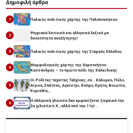
Δημοφιλή άρθρα
1
Παλαιός πολιτικός χάρτης της Πελοποννήσου
Ψηφιακά λατινικά και ελληνικά λεξικά με
2
δυνατότητα αναζήτησης!
3
Παλαιός πολιτικός χάρτης της Στερεάς Ελλάδος
Μορφολογικός χάρτης της Χερσονήσου
4
Κασσάνδρας – το πρώτο πόδι της Χαλκιδικής
Οι Ροδίτες τεχνίτες Τελχίνες, σε… Κάλυμνο, Πύλο,
5
Αίγινα, Σπέτσες, Αγκίστρι, Κύπρο, Κρήτη, Βοιωτία,
Κορινθία,…
Η ελληνική γλώσσα δεν εμφανίζεται ξαφνικά την
6
2η χιλιετία π.Χ., αλλά από την 11η!…