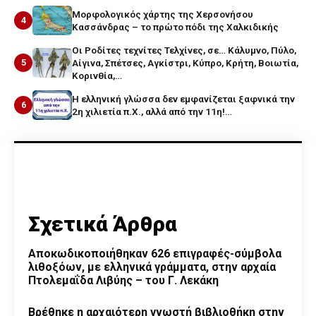
Μορφολογικός χάρτης της Χερσονήσου
4
Κασσάνδρας – το πρώτο πόδι της Χαλκιδικής
Οι Ροδίτες τεχνίτες Τελχίνες, σε… Κάλυμνο, Πύλο,
5
Αίγινα, Σπέτσες, Αγκίστρι, Κύπρο, Κρήτη, Βοιωτία,
Κορινθία,…
Η ελληνική γλώσσα δεν εμφανίζεται ξαφνικά την
6
2η χιλιετία π.Χ., αλλά από την 11η!…
Σχετικά Άρθρα
Αποκωδικοποιήθηκαν 626 επιγραφές-σύμβολα
λιθοξόων, με ελληνικά γράμματα, στην αρχαία
Πτολεμαΐδα Λιβύης – του Γ. Λεκάκη
Βρέθηκε η αρχαιότερη γνωστή βιβλιοθήκη στην