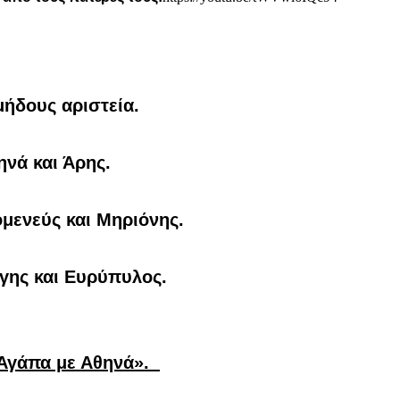
ομήδους αριστεία.
θηνά και Άρης.
δομενεύς και Μηριόνης.
έγης και Ευρύπυλος.
«Αγάπα με Αθηνά».