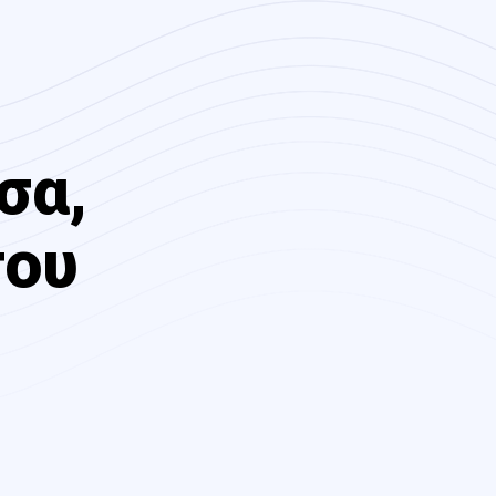
σα,
του