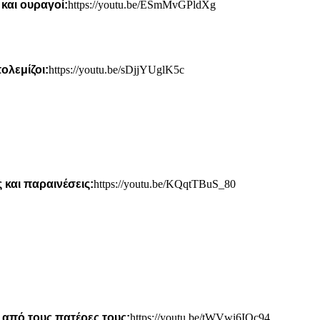
 και
ουραγοί:
https://youtu.be/ESmMvGPldXg
ολεμίζοι:
https://youtu.be/sDjjYUglK5c
ς και
παραινέσεις:
https://youtu.be/KQqtTBuS_80
ι από τους
πατέρες τους:
https://youtu.be/tWVwi6IQc94