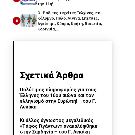
την 11η!…
Οι Ροδίτες τεχνίτες Τελχίνες, σε…
Κάλυμνο, Πύλο, Αίγινα, Σπέτσες,
6
Αγκίστρι, Κύπρο, Κρήτη, Βοιωτία,
Κορινθία,…
Σχετικά Άρθρα
Πολύτιμες πληροφορίες για τους
Έλληνες του 16ου αιώνα και τον
ελληνισμό στην Ευρώπη! – του Γ.
Λεκάκη
Κι άλλος άγνωστος μεγαλιθικός
«Τάφος Γιγάντων» ανακαλύφθηκε
στην Σαρδηνία – του Γ. Λεκάκη