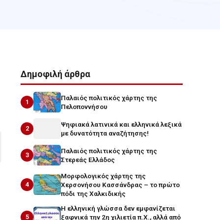
Δημοφιλή άρθρα
Παλαιός πολιτικός χάρτης της
1
Πελοποννήσου
Ψηφιακά λατινικά και ελληνικά λεξικά
2
με δυνατότητα αναζήτησης!
Παλαιός πολιτικός χάρτης της
3
Στερεάς Ελλάδος
Μορφολογικός χάρτης της
4
Χερσονήσου Κασσάνδρας – το πρώτο
πόδι της Χαλκιδικής
Η ελληνική γλώσσα δεν εμφανίζεται
5
ξαφνικά την 2η χιλιετία π.Χ., αλλά από