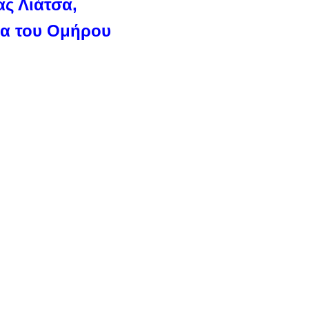
ς Λιάτσα,
άδα του Ομήρου