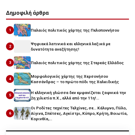
Δημοφιλή άρθρα
1
Παλαιός πολιτικός χάρτης της Πελοποννήσου
Ψηφιακά λατινικά και ελληνικά λεξικά με
2
δυνατότητα αναζήτησης!
3
Παλαιός πολιτικός χάρτης της Στερεάς Ελλάδος
Μορφολογικός χάρτης της Χερσονήσου
4
Κασσάνδρας – το πρώτο πόδι της Χαλκιδικής
Η ελληνική γλώσσα δεν εμφανίζεται ξαφνικά την
5
2η χιλιετία π.Χ., αλλά από την 11η!…
Οι Ροδίτες τεχνίτες Τελχίνες, σε… Κάλυμνο, Πύλο,
6
Αίγινα, Σπέτσες, Αγκίστρι, Κύπρο, Κρήτη, Βοιωτία,
Κορινθία,…