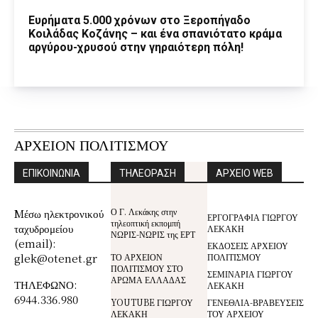
Ευρήματα 5.000 χρόνων στο Ξεροπήγαδο
Κοιλάδας Κοζάνης – και ένα σπανιότατο κράμα
αργύρου-χρυσού στην γηραιότερη πόλη!
ΑΡΧΕΙΟΝ ΠΟΛΙΤΙΣΜΟΥ
ΕΠΙΚΟΙΝΩΝΙΑ
ΤΗΛΕΟΡΑΣΗ
ΑΡΧΕΙΟ WEB
Ο Γ. Λεκάκης στην
Mέσω ηλεκτρονικού
ΕΡΓΟΓΡΑΦΙΑ ΓΙΩΡΓΟΥ
τηλεοπτική εκπομπή
ταχυδρομείου
ΛΕΚΑΚΗ
ΝΩΡΙΣ-ΝΩΡΙΣ της ΕΡΤ
(email):
ΕΚΔΟΣΕΙΣ ΑΡΧΕΙΟΥ
glek@otenet.gr
ΤΟ ΑΡΧΕΙΟΝ
ΠΟΛΙΤΙΣΜΟΥ
ΠΟΛΙΤΙΣΜΟΥ ΣΤΟ
ΣΕΜΙΝΑΡΙΑ ΓΙΩΡΓΟΥ
ΑΡΩΜΑ ΕΛΛΑΔΑΣ
ΤΗΛΕΦΩΝΟ:
ΛΕΚΑΚΗ
6944.336.980
YOUTUBE ΓΙΩΡΓΟΥ
ΓΕΝΕΘΛΙΑ-ΒΡΑΒΕΥΣΕΙΣ
ΛΕΚΑΚΗ
ΤΟΥ ΑΡΧΕΙΟΥ