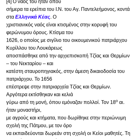
[4]
Ο ναός του ήταν όπου
σήμερα τα ερείπια του Ι.Ν. του Αγ. Παντελεήμονος, κοντά
στα
Ελληνικά Κέας
. Ο
χριστιανικός ναός είναι κτισμένος στην κορυφή του
φερώνυμου όρους. Κτίσμα του
1626, ο οποίος με σιγίλιο του οικουμενικού πατριάρχου
Κυρίλλου του Λουκάρεως
αποσπάσθηκε από την αρχιεπισκοπή Τζίας και Θερμίων
– του Νεκταρίου – και
κατέστη σταυροπηγιακός, στην άμεση δικαιοδοσία του
πατριάρχου. Το 1656
επέστρεψε στην πατριαρχεία Τζίας και Θερμίων.
Αργότερα εκτίσθηκαν και κελιά
ο
γύρω από τη μονή, όπου εμόναζαν πολλοί. Τον 18
αι.
ήταν μοναστήρι,
με αγρούς και κτήματα, που δωρίθηκε στην περιώνυμη
σχολή της Πάτμου, με τον όρο
να εκπαιδεύονται δωρεάν στη σχολή οι Κείοι μαθητές. Τη