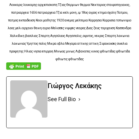
Λουκαρις λουκαρης αρχιεπισκοπη Τζιας Θερμιων θερμια Νεκταριος σταυροπηγιακος,
πατριαρχειο 1656 πατριαρχεια Τζια κελι μονη, ιμ 18ος αγρος κτημα σχολη Πατμου,
πατμος εκπαιδευση Κειοι μαθητης 1920 ανεμος μελτεμια Κορρησια Κορρυσια τοπωνυμιο
λαος μελι αρχαιοι θεικη αγριο Μελισσες νυμφες νεαρος Διας ζευς ταριχευση Κασσανδρα
Χαλκιδικη βασιλιας Σπαρτη Αγησιλαος Αγησιπολις, αφυτος, νεκρος Σπαρτη λακωνια
λακωνιας Υμηττος πολις Μικρα υβλα Μεγαρα αττικης αττικη Συρακουσες σικελια
προφητης Ηλιας νησια επιρροη Μινωας μινως Λιβανατες κυνος φθιωτιδας φθιωτιδα
φθιωτις φθιωτιδας
Γιώργος Λεκάκης
See Full Bio