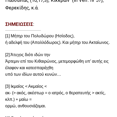
Παυσανίας (10,17,3), Κικέρων (
In
Verr
.
IV
57),
Φερεκίδης, κ.ά.
ΣΗΜΕΙΩΣΕΙΣ
:
[1]
Μήτηρ του Πολυδώρου (Ησίοδος),
ή αδελφή του (Απολλόδωρος). Και μήτηρ του Ακταίωνος.
[2]
Άτυχος διότι ιδών την
Άρτεμιν επί του Κιθαιρώνος, μετεμορφώθη υπ’ αυτής εις
έλαφον και κατεσπαράχθη
υπό των ιδίων αυτού κυνών…
[3]
Ικμαίος < Ακμαίος <
ακ- (> ακός, ακέστωρ = ο ιατρός, ο θεραπευτής > ακτίς,
κλπ.) + μαίω =
ορμώ, ανθουσιάζομαι.