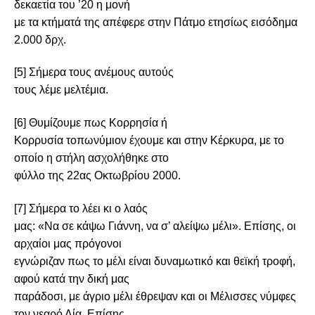
δεκαετία του ’20 η μονή
με τα κτήματά της απέφερε στην Πάτμο ετησίως εισόδημα
2.000 δρχ.
[5]
Σήμερα τους ανέμους αυτούς
τους λέμε μελτέμια.
[6]
Θυμίζουμε πως Κορρησία ή
Κορρυσία τοπωνύμιον έχουμε και στην Κέρκυρα, με το
οποίο η στήλη ασχολήθηκε στο
φύλλο της 22ας Οκτωβρίου 2000.
[7]
Σήμερα το λέει κι ο λαός
μας: «Να σε κάψω Γιάννη, να σ’ αλείψω μέλι». Επίσης, οι
αρχαίοι μας πρόγονοι
εγνώριζαν πως το μέλι είναι δυναμωτικό και θεϊκή τροφή,
αφού κατά την δική μας
παράδοσι, με άγριο μέλι έθρεψαν και οι Μέλισσες νύμφες
τον νεαρό Δία. Επίσης,