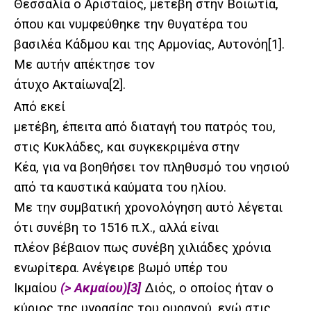
Θεσσαλία ο Αρισταίος, μετέβη στην Βοιωτία,
όπου και νυμφεύθηκε την θυγατέρα του
βασιλέα Κάδμου και της Αρμονίας, Αυτονόη
[1]
.
Με αυτήν απέκτησε τον
άτυχο Ακταίωνα
[2]
.
Από εκεί
μετέβη, έπειτα από διαταγή του πατρός του,
στις Κυκλάδες, και συγκεκριμένα στην
Κέα, για να βοηθήσει τον πληθυσμό του νησιού
από τα καυστικά καύματα του ηλίου.
Με την συμβατική χρονολόγηση αυτό λέγεται
ότι συνέβη το 1516 π.Χ., αλλά είναι
πλέον βέβαιον πως συνέβη χιλιάδες χρόνια
ενωρίτερα. Ανέγειρε βωμό υπέρ του
Ικμαίου
(> Ακμαίου)
[3]
Διός, ο οποίος ήταν ο
κύριος της υγρασίας του ουρανού, ενώ στις