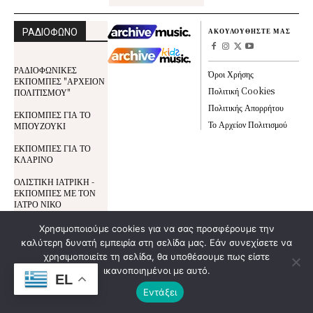
ΡΑΔΙΟΦΩΝΟ
ΑΚΟΥΛΟΥΘΗΣΤΕ ΜΑΣ
ΡΑΔΙΟΦΩΝΙΚΕΣ
Όροι Χρήσης
ΕΚΠΟΜΠΕΣ "ΑΡΧΕΙΟΝ
Πολιτική Cookies
ΠΟΛΙΤΙΣΜΟΥ"
Πολιτικής Απορρήτου
ΕΚΠΟΜΠΕΣ ΓΙΑ ΤΟ
Το Αρχείον Πολιτισμού
ΜΠΟΥΖΟΥΚΙ
ΕΚΠΟΜΠΕΣ ΓΙΑ ΤΟ
ΚΛΑΡΙΝΟ
ΟΛΙΣΤΙΚΗ ΙΑΤΡΙΚΗ -
ΕΚΠΟΜΠΕΣ ΜΕ ΤΟΝ
ΙΑΤΡΟ ΝΙΚΟ
ΠΑΠΑΝΔΡΕΟΥ
Χρησιμοποιούμε cookies για να σας προσφέρουμε την
Ο Γ. ΛΕΚΑΚΗΣ ΣΤΟ
καλύτερη δυνατή εμπειρία στη σελίδα μας. Εάν συνεχίσετε να
GRD RADIO
χρησιμοποιείτε τη σελίδα, θα υποθέσουμε πως είστε
ΕΚΠΟΜΠΕΣ ΓΙΑ ΤΟ
ικανοποιημένοι με αυτό.
EL
ΘΕΑΤΡΟ ΣΚΙΩΝ ΚΑΙ
Εντάξει
ΤΟΝ ΚΑΡΑΓΚΙΟΖΗ