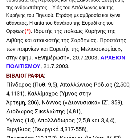
της ανθρωπότητος – Υιός του Απόλλωνος και της
Κυρήνης του Πηνειού. Ετράφη με αμβροσία και έγινε
αθάνατος. Η αιτία του θανάτου της Ευρυδίκης του
. Ιδρυτής της πόλεως Κυρήνης της
Ορφέως
(*)
Λιβύης και αποικιστής της Σαρδηνίας. Προστάτης
των ποιμνίων και Ευρετής της Μελισσοκομίας»,
στην εφημ. «Ενημέρωση», 20.7.2003,
ΑΡΧΕΙΟΝ
ΠΟΛΙΤΙΣΜΟΥ
, 21.7.2003.
ΒΙΒΛΙΟΓΡΑΦΙΑ
:
Πίνδαρος (Πυθ. 9,5), Απολλώνιος Ρόδιος (2,500,
4,1131), Καλλίμαχος (Ύμνος στην
Άρτεμη, 206), Νόννος («Διονυσιακά» ΙΖ΄, 359),
Διόδωρος Σικελιώτης (4,81),
Υγίνος (14), Απολλόδωρος (2,5,8 και 3,4,4),
Βιργίλιος (Γεωργικά 4,317-558),