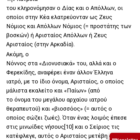
του κληρονόμησαν ο Δίας και ο Απόλλων, οι
οποίοι στην Κέα ελατρεύονταν ως Ζευς
Νόμιος και Απόλλων Νόμιος (= προστάτης των
βοσκών) ή Αρισταίος Απόλλων ή Ζευς
Αρισταίος (στην Αρκαδία).
Ακόμη, ο
Νόννος στα «Διονυσιακά» του, αλλά και ο
Φερεκίδης, αναφέρει έναν άλλον Έλληνα
ιατρό, με το ίδιο όνομα, Αρισταίος, ο οποίος
μάλιστα εκαλείτο και «Παίων» (από
το όνομα του μεγάλου αρχαίου ιατρού
θεραπευτού) και «βιοσσόος» (= αυτός ο
οποίος σώζει ζωές). Όταν ένας λοιμός έπεσε
στις μινωίδες νήσους
[10]
και ο Σείριος τις
κατέφλεγε, αυτός ο Αρισταίος μετέβη στην Κέα
Newsletter