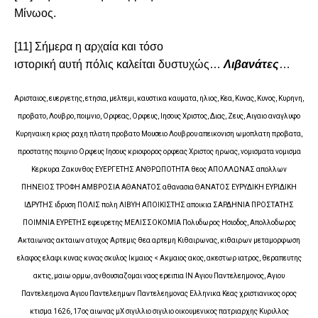
Μίνωος.
[11]
Σήμερα η αρχαία και τόσο
ιστορική αυτή πόλις καλείται δυστυχώς…
Λιβανάτες
…
Αρισταιος, ευεργετης, ετησια, μελτεμι, καυστικα καυματα, ηλιος, Κεα, Κυνας, Κυνος, Κυρηνη,
προβατο, Λουβρο, ποιμνιο, Ορφεας, Ορφευς, Ιησους Χριστος, Διας, Ζευς, Αιγαιο αναγλυφο
Κυρηναικη κριος ραχη πλατη προβατο Μουσειο Λουβρου απεικονιση ωμοπλατη προβατα,
προστατης ποιμνιο Ορφευς Ιησους κριοφορος ορφεας Χριστος ηρωας, νομισματα νομισμα
Κερκυρα Ζακυνθος ΕΥΕΡΓΕΤΗΣ ΑΝΘΡΩΠΟΤΗΤΑ θεος ΑΠΟΛΛΩΝΑΣ απολλων
ΠΗΝΕΙΟΣ ΤΡΟΦΗ ΑΜΒΡΟΣΙΑ ΑΘΑΝΑΤΟΣ αθανασια ΘΑΝΑΤΟΣ ΕΥΡΥΔΙΚΗ ΕΥΡΙΔΙΚΗ
ΙΔΡΥΤΗΣ ιδρυση ΠΟΛΙΣ πολη ΛΙΒΥΗ ΑΠΟΙΚΙΣΤΗΣ αποικια ΣΑΡΔΗΝΙΑ ΠΡΟΣΤΑΤΗΣ
ΠΟΙΜΝΙΑ ΕΥΡΕΤΗΣ εφευρετης ΜΕΛΙΣΣΟΚΟΜΙΑ Πολυδωρος Ησιοδος, Απολλοδωρος
Ακταιωνας ακταιων ατυχος Αρτεμις θεα αρτεμη Κιθαιρωνας, κιθαιρων μεταμορφωση
ελαφος ελαφι κυνας κυνας σκυλος Ικμαιος < Ακμαιος ακος, ακεστωρ ιατρος, θεραπευτης
ακτις, μαιω ορμω, ανθουσιαζομαι ναος ερειπια ΙΝ Αγιου Παντελεημονος, Αγιου
Παντελεημονα Αγιου Παντελεημων Παντελεημονας Ελληνικα Κεας χριστιανικος ορος
κτισμα 1626, 17ος αιωνας μΧ σιγιλλιο σιγιλιο οικουμενικος πατριαρχης Κυριλλος