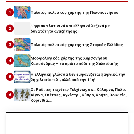
1
Παλαιός πολιτικός χάρτης της Πελοποννήσου
Ψηφιακά λατινικά και ελληνικά λεξικά με
2
δυνατότητα αναζήτησης!
3
Παλαιός πολιτικός χάρτης της Στερεάς Ελλάδος
Μορφολογικός χάρτης της Χερσονήσου
4
Κασσάνδρας – το πρώτο πόδι της Χαλκιδικής
Η ελληνική γλώσσα δεν εμφανίζεται ξαφνικά την
5
2η χιλιετία π.Χ., αλλά από την 11η!…
Οι Ροδίτες τεχνίτες Τελχίνες, σε… Κάλυμνο, Πύλο,
6
Αίγινα, Σπέτσες, Αγκίστρι, Κύπρο, Κρήτη, Βοιωτία,
Κορινθία,…