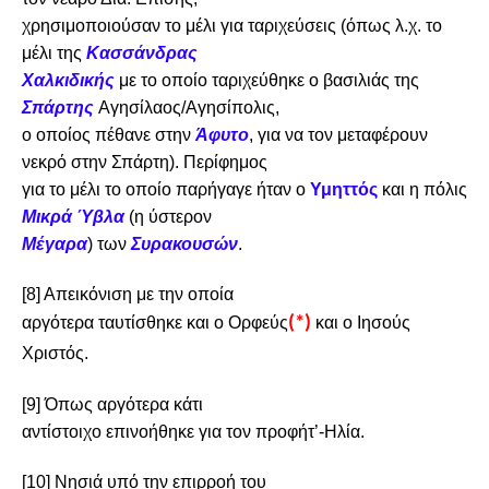
χρησιμοποιούσαν το μέλι για ταριχεύσεις (όπως λ.χ. το
μέλι της
Κασσάνδρας
Χαλκιδικής
με το οποίο ταριχεύθηκε ο βασιλιάς της
Σπάρτης
Αγησίλαος/Αγησίπολις,
ο οποίος πέθανε στην
Άφυτο
, για να τον μεταφέρουν
νεκρό στην Σπάρτη). Περίφημος
για το μέλι το οποίο παρήγαγε ήταν ο
Υμηττός
και η πόλις
Μικρά Ύβλα
(η ύστερον
Μέγαρα
) των
Συρακουσών
.
[8]
Απεικόνιση με την οποία
αργότερα ταυτίσθηκε και ο Ορφεύς
(*)
και ο Ιησούς
Χριστός.
[9]
Όπως αργότερα κάτι
αντίστοιχο επινοήθηκε για τον προφήτ’-Ηλία.
[10]
Νησιά υπό την επιρροή του