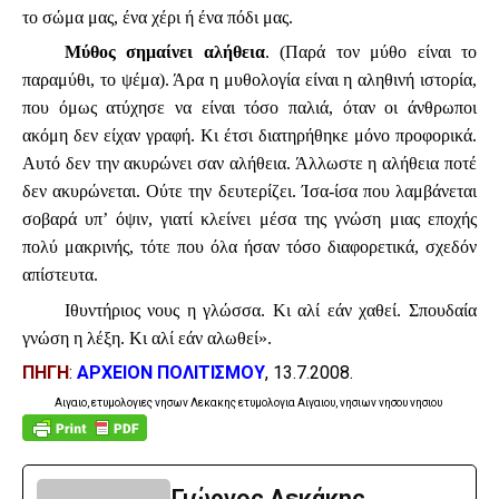
το σώμα μας, ένα χέρι ή ένα πόδι μας.
Μύθος σημαίνει αλήθεια
. (Παρά τον μύθο είναι το
παραμύθι, το ψέμα). Άρα η μυθολογία είναι η αληθινή ιστορία,
που όμως ατύχησε να είναι τόσο παλιά, όταν οι άνθρωποι
ακόμη δεν είχαν γραφή. Κι έτσι διατηρήθηκε μόνο προφορικά.
Αυτό δεν την ακυρώνει σαν αλήθεια. Άλλωστε η αλήθεια ποτέ
δεν ακυρώνεται. Ούτε την δευτερίζει. Ίσα-ίσα που λαμβάνεται
σοβαρά υπ’ όψιν, γιατί κλείνει μέσα της γνώση μιας εποχής
πολύ μακρινής, τότε που όλα ήσαν τόσο διαφορετικά, σχεδόν
απίστευτα.
Ιθυντήριος νους η γλώσσα. Κι αλί εάν χαθεί. Σπουδαία
γνώση η λέξη. Κι αλί εάν αλωθεί».
ΠΗΓΗ
:
ΑΡΧΕΙΟΝ ΠΟΛΙΤΙΣΜΟΥ
, 13.7.2008.
Αιγαιο, ετυμολογιες νησων Λεκακης ετυμολογια Αιγαιου, νησιων νησου νησιου
Γιώργος Λεκάκης