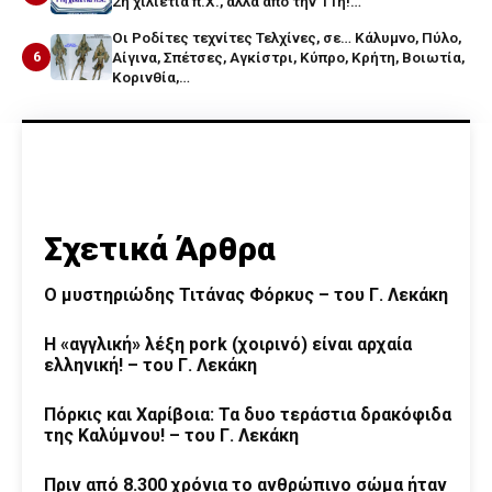
2η χιλιετία π.Χ., αλλά από την 11η!…
Οι Ροδίτες τεχνίτες Τελχίνες, σε… Κάλυμνο, Πύλο,
6
Αίγινα, Σπέτσες, Αγκίστρι, Κύπρο, Κρήτη, Βοιωτία,
Κορινθία,…
Σχετικά Άρθρα
O μυστηριώδης Τιτάνας Φόρκυς – του Γ. Λεκάκη
Η «αγγλική» λέξη pork (χοιρινό) είναι αρχαία
ελληνική! – του Γ. Λεκάκη
Πόρκις και Χαρίβοια: Τα δυο τεράστια δρακόφιδα
της Καλύμνου! – του Γ. Λεκάκη
Πριν από 8.300 χρόνια το ανθρώπινο σώμα ήταν