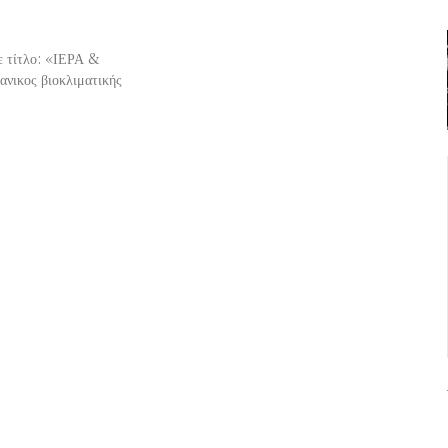
ε τίτλο: «ΙΕΡΑ &
ικος βιοκλιματικής