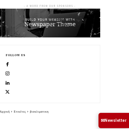
- A WORD FROM OUR SPONSORS -
FOLLOW US
Αρχική
Ετικέτες
βιοκλιματικη
✉
Newsletter