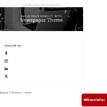
- A WORD FROM OUR SPONSORS -
FOLLOW US
Αρχική
Ετικέτες
συκια
✉
Newsletter