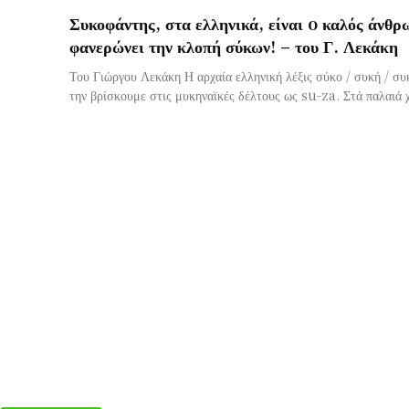
Συκοφάντης, στα ελληνικά, είναι o καλός άνθρ
φανερώνει την κλοπή σύκων! – του Γ. Λεκάκη
Του Γιώργου Λεκάκη Η αρχαία ελληνική λέξις σύκο / συκή / συκ
την βρίσκουμε στις μυκηναϊκές δέλτους ως su-za. Στά παλαιά χ