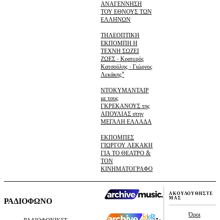
ΑΝΑΓΕΝΝΗΣΗ
ΤΟΥ ΕΘΝΟΥΣ ΤΩΝ
ΕΛΛΗΝΩΝ
ΤΗΛΕΟΠΤΙΚΗ
ΕΚΠΟΜΠΗ Η
ΤΕΧΝΗ ΣΩΖΕΙ
ΖΩΕΣ - Κρατερός
Κατσούλης - Γιώργος
Λεκάκης"
ΝΤΟΚΥΜΑΝΤΑΙΡ
με τους
ΓΚΡΕΚΑΝΟΥΣ της
ΑΠΟΥΛΙΑΣ στην
ΜΕΓΑΛΗ ΕΛΛΑΔΑ
ΕΚΠΟΜΠΕΣ
ΓΙΩΡΓΟΥ ΛΕΚΑΚΗ
ΓΙΑ ΤΟ ΘΕΑΤΡΟ &
ΤΟΝ
ΚΙΝΗΜΑΤΟΓΡΑΦΟ
ΑΚΟΥΛΟΥΘΗΣΤΕ
ΜΑΣ
ΡΑΔΙΟΦΩΝΟ
Όροι
ΡΑΔΙΟΦΩΝΙΚΕΣ