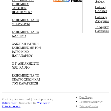
Χρήσης
ΕΚΠΟΜΠΕΣ
Πολιτική
"ΑΡΧΕΙΟΝ
Cookies
ΠΟΛΙΤΙΣΜΟΥ"
Πολιτικής
ΕΚΠΟΜΠΕΣ ΓΙΑ ΤΟ
Απορρήτου
ΜΠΟΥΖΟΥΚΙ
Το Αρχείον
Πολιτισμού
ΕΚΠΟΜΠΕΣ ΓΙΑ ΤΟ
ΚΛΑΡΙΝΟ
ΟΛΙΣΤΙΚΗ ΙΑΤΡΙΚΗ -
ΕΚΠΟΜΠΕΣ ΜΕ ΤΟΝ
ΙΑΤΡΟ ΝΙΚΟ
ΠΑΠΑΝΔΡΕΟΥ
Ο Γ. ΛΕΚΑΚΗΣ ΣΤΟ
GRD RADIO
ΕΚΠΟΜΠΕΣ ΓΙΑ ΤΟ
ΘΕΑΤΡΟ ΣΚΙΩΝ ΚΑΙ
ΤΟΝ ΚΑΡΑΓΚΙΟΖΗ
Όροι Χρήσης
© All Rights Reserved | Development By
Προστασία Δεδομένων
DoSmart.gr
| Supported By
Wideview
Πολιτική Cookies
Entertainment