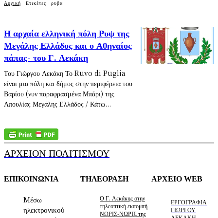
Αρχική
Ετικέτες
ρυβα
Η αρχαία ελληνική πόλη Ρυψ της
Μεγάλης Ελλάδος και ο Αθηναίος
πάπας- του Γ. Λεκάκη
Του Γιώργου Λεκάκη Το Ruvo di Puglia
είναι μια πόλη και δήμος στην περιφέρεια του
Βαρίου (νυν παραφρασμένα Μπάρι) της
Απουλίας Μεγάλης Ελλάδος / Κάτω...
ΑΡΧΕΙΟΝ ΠΟΛΙΤΙΣΜΟΥ
ΕΠΙΚΟΙΝΩΝΙΑ
ΤΗΛΕΟΡΑΣΗ
ΑΡΧΕΙΟ WEB
Ο Γ. Λεκάκης στην
Mέσω
ΕΡΓΟΓΡΑΦΙΑ
τηλεοπτική εκπομπή
ηλεκτρονικού
ΓΙΩΡΓΟΥ
ΝΩΡΙΣ-ΝΩΡΙΣ της
ΛΕΚΑΚΗ