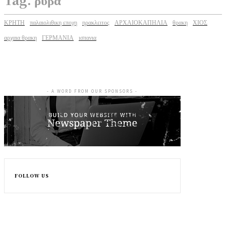
ΚΡΗΤΗ
παλαιολιθικη εποχη
ηρακλειτος
ΑΡΧΑΙΟΚΑΠΗΛΙΑ
θρακη
ΧΙΟΣ
αρχαια θρακη
ΓΕΡΜΑΝΙΑ
ισπανια
- A WORD FROM OUR SPONSORS -
FOLLOW US