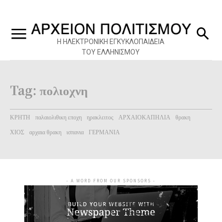
Η ΗΛΕΚΤΡΟΝΙΚΗ ΕΓΚΥΚΛΟΠΑΙΔΕΙΑ
ΤΟΥ ΕΛΛΗΝΙΣΜΟΥ
Tag:
πολιοχνη
ΚΡΗΤΗ
παλαιολιθικη εποχη
ηρακλειτος
ΑΡΧΑΙΟΚΑΠΗΛΙΑ
θρακη
ΧΙΟΣ
αρχαια θρακη
ισπανια
ΓΕΡΜΑΝΙΑ
- A WORD FROM OUR SPONSORS -