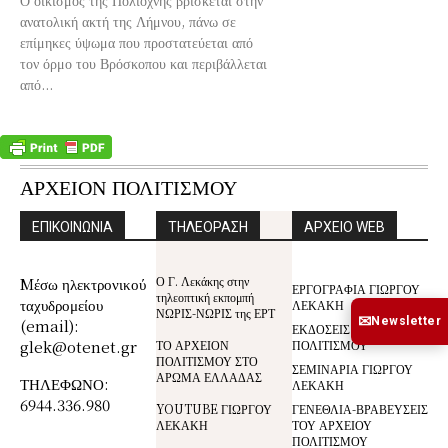
ανατολική ακτή της Λήμνου, πάνω σε
επίμηκες ύψωμα που προστατεύεται από
τον όρμο του Βρόσκοπου και περιβάλλεται
από...
ΑΡΧΕΙΟΝ ΠΟΛΙΤΙΣΜΟΥ
ΕΠΙΚΟΙΝΩΝΙΑ
ΤΗΛΕΟΡΑΣΗ
ΑΡΧΕΙΟ WEB
Ο Γ. Λεκάκης στην
Mέσω ηλεκτρονικού
ΕΡΓΟΓΡΑΦΙΑ ΓΙΩΡΓΟΥ
τηλεοπτική εκπομπή
ταχυδρομείου
ΛΕΚΑΚΗ
ΝΩΡΙΣ-ΝΩΡΙΣ της ΕΡΤ
✉
Newsletter
(email):
ΕΚΔΟΣΕΙΣ ΑΡΧΕΙΟΥ
glek@otenet.gr
ΤΟ ΑΡΧΕΙΟΝ
ΠΟΛΙΤΙΣΜΟΥ
ΠΟΛΙΤΙΣΜΟΥ ΣΤΟ
ΣΕΜΙΝΑΡΙΑ ΓΙΩΡΓΟΥ
ΑΡΩΜΑ ΕΛΛΑΔΑΣ
ΤΗΛΕΦΩΝΟ:
ΛΕΚΑΚΗ
6944.336.980
YOUTUBE ΓΙΩΡΓΟΥ
ΓΕΝΕΘΛΙΑ-ΒΡΑΒΕΥΣΕΙΣ
ΛΕΚΑΚΗ
ΤΟΥ ΑΡΧΕΙΟΥ
ΠΟΛΙΤΙΣΜΟΥ