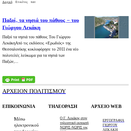
Αρχική
Ετικέτες
παν
Παξοί, τα νησιά του πάθους – του
Γιώργου Λεκάκη
Παξοί τα νησιά του πάθους Του Γιώργου
ΛεκάκηΑπό τις εκδόσεις «Ερωδιός» της
Θεσσαλονίκης κυκλοφόρησε το 2011 ένα νέο
πολυτελές λεύκωμα για τα νησιά των
Παξών,...
ΑΡΧΕΙΟΝ ΠΟΛΙΤΙΣΜΟΥ
ΕΠΙΚΟΙΝΩΝΙΑ
ΤΗΛΕΟΡΑΣΗ
ΑΡΧΕΙΟ WEB
Ο Γ. Λεκάκης στην
Mέσω
ΕΡΓΟΓΡΑΦΙΑ
τηλεοπτική εκπομπή
ηλεκτρονικού
ΓΙΩΡΓΟΥ
ΝΩΡΙΣ-ΝΩΡΙΣ της
ΛΕΚΑΚΗ
ταχυδρομείου