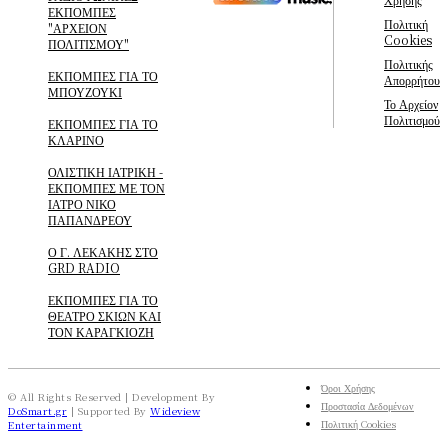
ΕΚΠΟΜΠΕΣ
Πολιτική
"ΑΡΧΕΙΟΝ
Cookies
ΠΟΛΙΤΙΣΜΟΥ"
Πολιτικής
ΕΚΠΟΜΠΕΣ ΓΙΑ ΤΟ
Απορρήτου
ΜΠΟΥΖΟΥΚΙ
Το Αρχείον
Πολιτισμού
ΕΚΠΟΜΠΕΣ ΓΙΑ ΤΟ
ΚΛΑΡΙΝΟ
ΟΛΙΣΤΙΚΗ ΙΑΤΡΙΚΗ -
ΕΚΠΟΜΠΕΣ ΜΕ ΤΟΝ
ΙΑΤΡΟ ΝΙΚΟ
ΠΑΠΑΝΔΡΕΟΥ
Ο Γ. ΛΕΚΑΚΗΣ ΣΤΟ
GRD RADIO
ΕΚΠΟΜΠΕΣ ΓΙΑ ΤΟ
ΘΕΑΤΡΟ ΣΚΙΩΝ ΚΑΙ
ΤΟΝ ΚΑΡΑΓΚΙΟΖΗ
Όροι Χρήσης
© All Rights Reserved | Development By
Προστασία Δεδομένων
DoSmart.gr
| Supported By
Wideview
Πολιτική Cookies
Entertainment