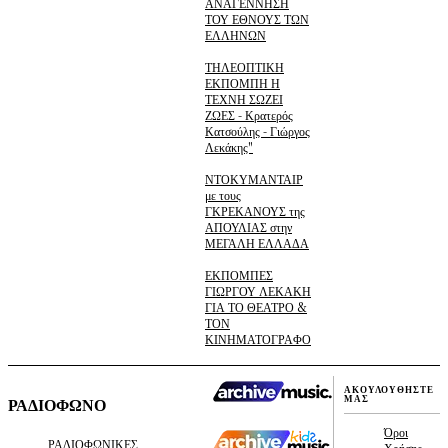
ΑΝΑΓΕΝΝΗΣΗ
ΤΟΥ ΕΘΝΟΥΣ ΤΩΝ
ΕΛΛΗΝΩΝ
ΤΗΛΕΟΠΤΙΚΗ
ΕΚΠΟΜΠΗ Η
ΤΕΧΝΗ ΣΩΖΕΙ
ΖΩΕΣ - Κρατερός
Κατσούλης - Γιώργος
Λεκάκης"
ΝΤΟΚΥΜΑΝΤΑΙΡ
με τους
ΓΚΡΕΚΑΝΟΥΣ της
ΑΠΟΥΛΙΑΣ στην
ΜΕΓΑΛΗ ΕΛΛΑΔΑ
ΕΚΠΟΜΠΕΣ
ΓΙΩΡΓΟΥ ΛΕΚΑΚΗ
ΓΙΑ ΤΟ ΘΕΑΤΡΟ &
ΤΟΝ
ΚΙΝΗΜΑΤΟΓΡΑΦΟ
ΑΚΟΥΛΟΥΘΗΣΤΕ
ΜΑΣ
ΡΑΔΙΟΦΩΝΟ
Όροι
ΡΑΔΙΟΦΩΝΙΚΕΣ
Χρήσης