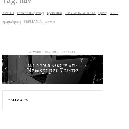
ΚΡΗΤΗ
παλαιολιθικη εποχη
ηρακλειτος
ΑΡΧΑΙΟΚΑΠΗΛΙΑ
θρακη
ΧΙΟΣ
αρχαια θρακη
ΓΕΡΜΑΝΙΑ
ισπανια
- A WORD FROM OUR SPONSORS -
FOLLOW US