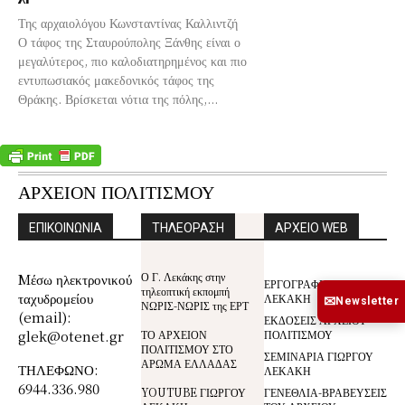
Της αρχαιολόγου Κωνσταντίνας Καλλιντζή
Ο τάφος της Σταυρούπολης Ξάνθης είναι ο
μεγαλύτερος, πιο καλοδιατηρημένος και πιο
εντυπωσιακός μακεδονικός τάφος της
Θράκης. Βρίσκεται νότια της πόλης,...
ΑΡΧΕΙΟΝ ΠΟΛΙΤΙΣΜΟΥ
ΕΠΙΚΟΙΝΩΝΙΑ
ΤΗΛΕΟΡΑΣΗ
ΑΡΧΕΙΟ WEB
Ο Γ. Λεκάκης στην
Mέσω ηλεκτρονικού
ΕΡΓΟΓΡΑΦΙΑ ΓΙΩΡΓΟΥ
τηλεοπτική εκπομπή
ταχυδρομείου
ΛΕΚΑΚΗ
✉
Newsletter
ΝΩΡΙΣ-ΝΩΡΙΣ της ΕΡΤ
(email):
ΕΚΔΟΣΕΙΣ ΑΡΧΕΙΟΥ
glek@otenet.gr
ΤΟ ΑΡΧΕΙΟΝ
ΠΟΛΙΤΙΣΜΟΥ
ΠΟΛΙΤΙΣΜΟΥ ΣΤΟ
ΣΕΜΙΝΑΡΙΑ ΓΙΩΡΓΟΥ
ΑΡΩΜΑ ΕΛΛΑΔΑΣ
ΤΗΛΕΦΩΝΟ:
ΛΕΚΑΚΗ
6944.336.980
YOUTUBE ΓΙΩΡΓΟΥ
ΓΕΝΕΘΛΙΑ-ΒΡΑΒΕΥΣΕΙΣ