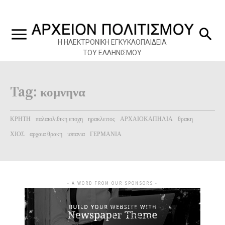
Η ΗΛΕΚΤΡΟΝΙΚΗ ΕΓΚΥΚΛΟΠΑΙΔΕΙΑ
ΤΟΥ ΕΛΛΗΝΙΣΜΟΥ
Tag:
κομνηνα
ΚΡΗΤΗ
παλαιολιθικη εποχη
ηρακλειτος
ΑΡΧΑΙΟΚΑΠΗΛΙΑ
θρακη
ΧΙΟΣ
αρχαια θρακη
ισπανια
ΓΕΡΜΑΝΙΑ
- A WORD FROM OUR SPONSORS -