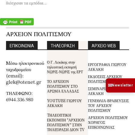
διέσχισαν τα εμπόδια...
ΑΡΧΕΙΟΝ ΠΟΛΙΤΙΣΜΟΥ
ΕΠΙΚΟΙΝΩΝΙΑ
ΤΗΛΕΟΡΑΣΗ
ΑΡΧΕΙΟ WEB
Ο Γ. Λεκάκης στην
Mέσω ηλεκτρονικού
ΕΡΓΟΓΡΑΦΙΑ ΓΙΩΡΓΟΥ
τηλεοπτική εκπομπή
ταχυδρομείου
ΛΕΚΑΚΗ
ΝΩΡΙΣ-ΝΩΡΙΣ της ΕΡΤ
(email):
ΕΚΔΟΣΕΙΣ ΑΡΧΕΙΟΥ
glek@otenet.gr
ΤΟ ΑΡΧΕΙΟΝ
ΠΟΛΙΤΙΣΜΟΥ
✉
Newsletter
ΠΟΛΙΤΙΣΜΟΥ ΣΤΟ
ΣΕΜΙΝΑΡΙΑ ΓΙΩΡΓΟΥ
ΑΡΩΜΑ ΕΛΛΑΔΑΣ
ΤΗΛΕΦΩΝΟ:
ΛΕΚΑΚΗ
6944.336.980
YOUTUBE ΓΙΩΡΓΟΥ
ΓΕΝΕΘΛΙΑ-ΒΡΑΒΕΥΣΕΙΣ
ΛΕΚΑΚΗ
ΤΟΥ ΑΡΧΕΙΟΥ
ΠΟΛΙΤΙΣΜΟΥ
TΗΛΕΟΠΤΙΚΗ
ΑΡΧΕΙΟΝ ΠΟΛΙΤΙΣΜΟΥ
ΕΚΠΟΜΠΗ "ΑΡΧΕΙΟΝ
ΧΟΡΗΓΟΣ
ΠΟΛΙΤΙΣΜΟΥ" ΣΤΗΝ
ΕΠΙΚΟΙΝΩΝΙΑΣ
ΤΗΛΕΌΡΑΣΗ ΔΙΟΝ TV