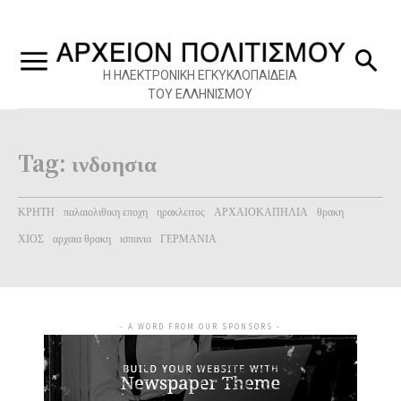
Η ΗΛΕΚΤΡΟΝΙΚΗ ΕΓΚΥΚΛΟΠΑΙΔΕΙΑ
ΤΟΥ ΕΛΛΗΝΙΣΜΟΥ
Tag:
ινδοησια
ΚΡΗΤΗ
παλαιολιθικη εποχη
ηρακλειτος
ΑΡΧΑΙΟΚΑΠΗΛΙΑ
θρακη
ΧΙΟΣ
αρχαια θρακη
ισπανια
ΓΕΡΜΑΝΙΑ
- A WORD FROM OUR SPONSORS -