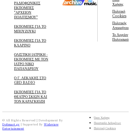
ΡΑΔΙΟΦΩΝΙΚΕΣ
Χρήσης
ΕΚΠΟΜΠΕΣ
Πολιτική
"ΑΡΧΕΙΟΝ
Cookies
ΠΟΛΙΤΙΣΜΟΥ"
Πολιτικής
ΕΚΠΟΜΠΕΣ ΓΙΑ ΤΟ
Απορρήτου
ΜΠΟΥΖΟΥΚΙ
Το Αρχείον
Πολιτισμού
ΕΚΠΟΜΠΕΣ ΓΙΑ ΤΟ
ΚΛΑΡΙΝΟ
ΟΛΙΣΤΙΚΗ ΙΑΤΡΙΚΗ -
ΕΚΠΟΜΠΕΣ ΜΕ ΤΟΝ
ΙΑΤΡΟ ΝΙΚΟ
ΠΑΠΑΝΔΡΕΟΥ
Ο Γ. ΛΕΚΑΚΗΣ ΣΤΟ
GRD RADIO
ΕΚΠΟΜΠΕΣ ΓΙΑ ΤΟ
ΘΕΑΤΡΟ ΣΚΙΩΝ ΚΑΙ
ΤΟΝ ΚΑΡΑΓΚΙΟΖΗ
Όροι Χρήσης
© All Rights Reserved | Development By
Προστασία Δεδομένων
DoSmart.gr
| Supported By
Wideview
Πολιτική Cookies
Entertainment