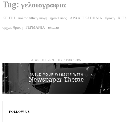
Tag:
γελοιογραφια
ΚΡΗΤΗ
παλαιολιθικη εποχη
ηρακλειτος
ΑΡΧΑΙΟΚΑΠΗΛΙΑ
θρακη
ΧΙΟΣ
αρχαια θρακη
ΓΕΡΜΑΝΙΑ
ισπανια
- A WORD FROM OUR SPONSORS -
FOLLOW US