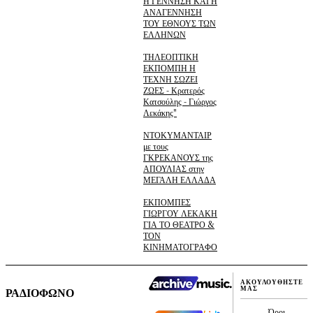
Η ΓΕΝΝΗΣΗ ΚΑΙ Η
ΑΝΑΓΕΝΝΗΣΗ
ΤΟΥ ΕΘΝΟΥΣ ΤΩΝ
ΕΛΛΗΝΩΝ
ΤΗΛΕΟΠΤΙΚΗ
ΕΚΠΟΜΠΗ Η
ΤΕΧΝΗ ΣΩΖΕΙ
ΖΩΕΣ - Κρατερός
Κατσούλης - Γιώργος
Λεκάκης"
ΝΤΟΚΥΜΑΝΤΑΙΡ
με τους
ΓΚΡΕΚΑΝΟΥΣ της
ΑΠΟΥΛΙΑΣ στην
ΜΕΓΑΛΗ ΕΛΛΑΔΑ
ΕΚΠΟΜΠΕΣ
ΓΙΩΡΓΟΥ ΛΕΚΑΚΗ
ΓΙΑ ΤΟ ΘΕΑΤΡΟ &
ΤΟΝ
ΚΙΝΗΜΑΤΟΓΡΑΦΟ
ΑΚΟΥΛΟΥΘΗΣΤΕ
ΜΑΣ
ΡΑΔΙΟΦΩΝΟ
Όροι