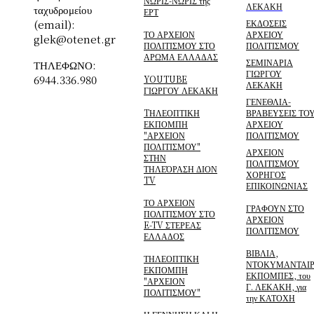
ΝΩΡΙΣ-ΝΩΡΙΣ της
ΛΕΚΑΚΗ
ταχυδρομείου
ΕΡΤ
(email):
ΕΚΔΟΣΕΙΣ
ΤΟ ΑΡΧΕΙΟΝ
ΑΡΧΕΙΟΥ
glek@otenet.gr
ΠΟΛΙΤΙΣΜΟΥ ΣΤΟ
ΠΟΛΙΤΙΣΜΟΥ
ΑΡΩΜΑ ΕΛΛΑΔΑΣ
ΣΕΜΙΝΑΡΙΑ
ΤΗΛΕΦΩΝΟ:
ΓΙΩΡΓΟΥ
6944.336.980
YOUTUBE
ΛΕΚΑΚΗ
ΓΙΩΡΓΟΥ ΛΕΚΑΚΗ
ΓΕΝΕΘΛΙΑ-
TΗΛΕΟΠΤΙΚΗ
ΒΡΑΒΕΥΣΕΙΣ ΤΟ
ΕΚΠΟΜΠΗ
ΑΡΧΕΙΟΥ
"ΑΡΧΕΙΟΝ
ΠΟΛΙΤΙΣΜΟΥ
ΠΟΛΙΤΙΣΜΟΥ"
ΑΡΧΕΙΟΝ
ΣΤΗΝ
ΠΟΛΙΤΙΣΜΟΥ
ΤΗΛΕΌΡΑΣΗ ΔΙΟΝ
ΧΟΡΗΓΟΣ
TV
ΕΠΙΚΟΙΝΩΝΙΑΣ
ΤΟ ΑΡΧΕΙΟΝ
ΓΡΑΦΟΥΝ ΣΤΟ
ΠΟΛΙΤΙΣΜΟΥ ΣΤΟ
ΑΡΧΕΙΟΝ
E-TV ΣΤΕΡΕΑΣ
ΠΟΛΙΤΙΣΜΟΥ
ΕΛΛΑΔΟΣ
ΒΙΒΛΙΑ,
ΤΗΛΕΟΠΤΙΚΗ
ΝΤΟΚΥΜΑΝΤΑΙΡ
ΕΚΠΟΜΠΗ
ΕΚΠΟΜΠΕΣ, του
"ΑΡΧΕΙΟΝ
Γ. ΛΕΚΑΚΗ, για
ΠΟΛΙΤΙΣΜΟΥ"
την ΚΑΤΟΧΗ