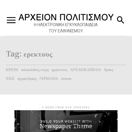
Η ΗΛΕΚΤΡΟΝΙΚΗ ΕΓΚΥΚΛΟΠΑΙΔΕΙΑ
ΤΟΥ ΕΛΛΗΝΙΣΜΟΥ
Tag:
ερεκτους
ΚΡΗΤΗ
παλαιολιθικη εποχη
ηρακλειτος
ΑΡΧΑΙΟΚΑΠΗΛΙΑ
θρακη
ΧΙΟΣ
αρχαια θρακη
ΓΕΡΜΑΝΙΑ
ισπανια
- A WORD FROM OUR SPONSORS -