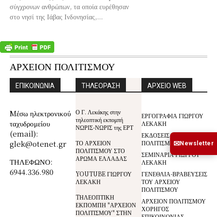
σύγχρονων ανθρώπων, τα οποία ευρέθησαν
στο νησί της Ιάβας Ινδονησίας,...
ΑΡΧΕΙΟΝ ΠΟΛΙΤΙΣΜΟΥ
ΕΠΙΚΟΙΝΩΝΙΑ
ΤΗΛΕΟΡΑΣΗ
ΑΡΧΕΙΟ WEB
Ο Γ. Λεκάκης στην
Mέσω ηλεκτρονικού
ΕΡΓΟΓΡΑΦΙΑ ΓΙΩΡΓΟΥ
τηλεοπτική εκπομπή
ταχυδρομείου
ΛΕΚΑΚΗ
ΝΩΡΙΣ-ΝΩΡΙΣ της ΕΡΤ
(email):
ΕΚΔΟΣΕΙΣ ΑΡΧΕΙΟΥ
glek@otenet.gr
ΤΟ ΑΡΧΕΙΟΝ
ΠΟΛΙΤΙΣΜΟΥ
✉
Newsletter
ΠΟΛΙΤΙΣΜΟΥ ΣΤΟ
ΣΕΜΙΝΑΡΙΑ ΓΙΩΡΓΟΥ
ΑΡΩΜΑ ΕΛΛΑΔΑΣ
ΤΗΛΕΦΩΝΟ:
ΛΕΚΑΚΗ
6944.336.980
YOUTUBE ΓΙΩΡΓΟΥ
ΓΕΝΕΘΛΙΑ-ΒΡΑΒΕΥΣΕΙΣ
ΛΕΚΑΚΗ
ΤΟΥ ΑΡΧΕΙΟΥ
ΠΟΛΙΤΙΣΜΟΥ
TΗΛΕΟΠΤΙΚΗ
ΑΡΧΕΙΟΝ ΠΟΛΙΤΙΣΜΟΥ
ΕΚΠΟΜΠΗ "ΑΡΧΕΙΟΝ
ΧΟΡΗΓΟΣ
ΠΟΛΙΤΙΣΜΟΥ" ΣΤΗΝ
ΕΠΙΚΟΙΝΩΝΙΑΣ