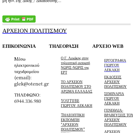
μη ην».Της Δίκης / Δικαιοσύνης...
ΑΡΧΕΙΟΝ ΠΟΛΙΤΙΣΜΟΥ
ΕΠΙΚΟΙΝΩΝΙΑ
ΤΗΛΕΟΡΑΣΗ
ΑΡΧΕΙΟ WEB
Ο Γ. Λεκάκης στην
Mέσω
ΕΡΓΟΓΡΑΦΙΑ
τηλεοπτική εκπομπή
ηλεκτρονικού
ΓΙΩΡΓΟΥ
ΝΩΡΙΣ-ΝΩΡΙΣ της
ΛΕΚΑΚΗ
ταχυδρομείου
ΕΡΤ
(email):
ΕΚΔΟΣΕΙΣ
ΤΟ ΑΡΧΕΙΟΝ
ΑΡΧΕΙΟΥ
glek@otenet.gr
ΠΟΛΙΤΙΣΜΟΥ ΣΤΟ
ΠΟΛΙΤΙΣΜΟΥ
ΑΡΩΜΑ ΕΛΛΑΔΑΣ
ΣΕΜΙΝΑΡΙΑ
ΤΗΛΕΦΩΝΟ:
ΓΙΩΡΓΟΥ
6944.336.980
YOUTUBE
ΛΕΚΑΚΗ
ΓΙΩΡΓΟΥ ΛΕΚΑΚΗ
ΓΕΝΕΘΛΙΑ-
TΗΛΕΟΠΤΙΚΗ
ΒΡΑΒΕΥΣΕΙΣ ΤΟ
ΕΚΠΟΜΠΗ
ΑΡΧΕΙΟΥ
"ΑΡΧΕΙΟΝ
ΠΟΛΙΤΙΣΜΟΥ
ΠΟΛΙΤΙΣΜΟΥ"
ΑΡΧΕΙΟΝ