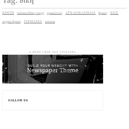
ΚΡΗΤΗ
παλαιολιθικη εποχη
ηρακλειτος
ΑΡΧΑΙΟΚΑΠΗΛΙΑ
θρακη
ΧΙΟΣ
αρχαια θρακη
ΓΕΡΜΑΝΙΑ
ισπανια
- A WORD FROM OUR SPONSORS -
FOLLOW US