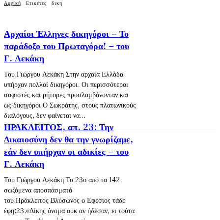
Αρχική
Ετικέτες
δικη
Αρχαίοι Έλληνες δικηγόροι – Το
παράδοξο του Πρωταγόρα! – του
Γ. Λεκάκη
Του Γιώργου Λεκάκη Στην αρχαία Ελλάδα
υπήρχαν πολλοί δικηγόροι. Οι περισσότεροι
σοφιστές και ρήτορες προσλαμβάνονταν και
ως δικηγόροι.Ο Σωκράτης, στους πλατωνικούς
διαλόγους, δεν φαίνεται να...
ΗΡΑΚΛΕΙΤΟΣ, απ. 23: Την
Δικαιοσύνη δεν θα την γνωρίζαμε,
εάν δεν υπήρχαν οι αδικίες – του
Γ. Λεκάκη
Του Γιώργου Λεκάκη Το 23ο από τα 142
σωζόμενα αποσπάσματά
του:Ηράκλειτος Βλύσωνος ο Εφέσιος τάδε
έφη:23.«Δίκης όνομα ουκ αν ήδεσαν, ει τούτα