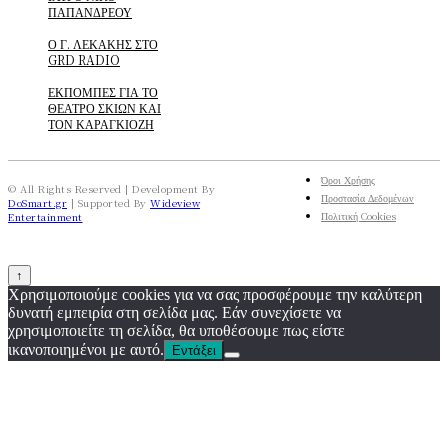
ΠΑΠΑΝΔΡΕΟΥ
Ο Γ. ΛΕΚΑΚΗΣ ΣΤΟ
GRD RADIO
ΕΚΠΟΜΠΕΣ ΓΙΑ ΤΟ
ΘΕΑΤΡΟ ΣΚΙΩΝ ΚΑΙ
ΤΟΝ ΚΑΡΑΓΚΙΟΖΗ
Όροι Χρήσης
© All Rights Reserved | Development By
Προστασία Δεδομένων
DoSmart.gr
| Supported By
Wideview
Πολιτική Cookies
Entertainment
↑
Χρησιμοποιούμε cookies για να σας προσφέρουμε την καλύτερη
δυνατή εμπειρία στη σελίδα μας. Εάν συνεχίσετε να
χρησιμοποιείτε τη σελίδα, θα υποθέσουμε πως είστε
ικανοποιημένοι με αυτό.
Εντάξει