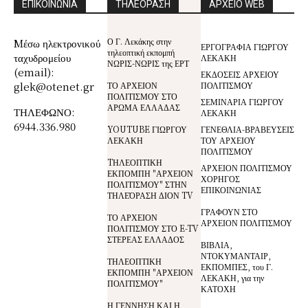
ΕΠΙΚΟΙΝΩΝΙΑ
ΤΗΛΕΟΡΑΣΗ
ΑΡΧΕΙΟ WEB
Ο Γ. Λεκάκης στην
Mέσω ηλεκτρονικού
ΕΡΓΟΓΡΑΦΙΑ ΓΙΩΡΓΟΥ
τηλεοπτική εκπομπή
ταχυδρομείου
ΛΕΚΑΚΗ
ΝΩΡΙΣ-ΝΩΡΙΣ της ΕΡΤ
(email):
ΕΚΔΟΣΕΙΣ ΑΡΧΕΙΟΥ
glek@otenet.gr
ΤΟ ΑΡΧΕΙΟΝ
ΠΟΛΙΤΙΣΜΟΥ
ΠΟΛΙΤΙΣΜΟΥ ΣΤΟ
ΣΕΜΙΝΑΡΙΑ ΓΙΩΡΓΟΥ
ΑΡΩΜΑ ΕΛΛΑΔΑΣ
ΤΗΛΕΦΩΝΟ:
ΛΕΚΑΚΗ
6944.336.980
YOUTUBE ΓΙΩΡΓΟΥ
ΓΕΝΕΘΛΙΑ-ΒΡΑΒΕΥΣΕΙΣ
ΛΕΚΑΚΗ
ΤΟΥ ΑΡΧΕΙΟΥ
ΠΟΛΙΤΙΣΜΟΥ
TΗΛΕΟΠΤΙΚΗ
ΑΡΧΕΙΟΝ ΠΟΛΙΤΙΣΜΟΥ
ΕΚΠΟΜΠΗ "ΑΡΧΕΙΟΝ
ΧΟΡΗΓΟΣ
ΠΟΛΙΤΙΣΜΟΥ" ΣΤΗΝ
ΕΠΙΚΟΙΝΩΝΙΑΣ
ΤΗΛΕΌΡΑΣΗ ΔΙΟΝ TV
ΓΡΑΦΟΥΝ ΣΤΟ
ΤΟ ΑΡΧΕΙΟΝ
ΑΡΧΕΙΟΝ ΠΟΛΙΤΙΣΜΟΥ
ΠΟΛΙΤΙΣΜΟΥ ΣΤΟ E-TV
ΣΤΕΡΕΑΣ ΕΛΛΑΔΟΣ
ΒΙΒΛΙΑ,
ΝΤΟΚΥΜΑΝΤΑΙΡ,
ΤΗΛΕΟΠΤΙΚΗ
ΕΚΠΟΜΠΕΣ, του Γ.
ΕΚΠΟΜΠΗ "ΑΡΧΕΙΟΝ
ΛΕΚΑΚΗ, για την
ΠΟΛΙΤΙΣΜΟΥ"
ΚΑΤΟΧΗ
Η ΓΕΝΝΗΣΗ ΚΑΙ Η