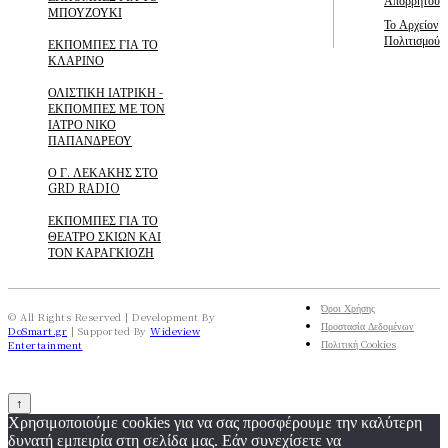
ΜΠΟΥΖΟΥΚΙ
Το Αρχείον
Πολιτισμού
ΕΚΠΟΜΠΕΣ ΓΙΑ ΤΟ
ΚΛΑΡΙΝΟ
ΟΛΙΣΤΙΚΗ ΙΑΤΡΙΚΗ -
ΕΚΠΟΜΠΕΣ ΜΕ ΤΟΝ
ΙΑΤΡΟ ΝΙΚΟ
ΠΑΠΑΝΔΡΕΟΥ
Ο Γ. ΛΕΚΑΚΗΣ ΣΤΟ
GRD RADIO
ΕΚΠΟΜΠΕΣ ΓΙΑ ΤΟ
ΘΕΑΤΡΟ ΣΚΙΩΝ ΚΑΙ
ΤΟΝ ΚΑΡΑΓΚΙΟΖΗ
Όροι Χρήσης
© All Rights Reserved | Development By
Προστασία Δεδομένων
DoSmart.gr
| Supported By
Wideview
Πολιτική Cookies
Entertainment
↑
Χρησιμοποιούμε cookies για να σας προσφέρουμε την καλύτερη
δυνατή εμπειρία στη σελίδα μας. Εάν συνεχίσετε να