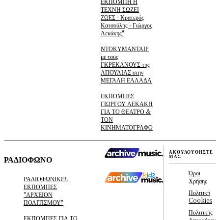
ΕΚΠΟΜΠΗ Η
ΤΕΧΝΗ ΣΩΖΕΙ
ΖΩΕΣ - Κρατερός
Κατσούλης - Γιώργος
Λεκάκης"
ΝΤΟΚΥΜΑΝΤΑΙΡ
με τους
ΓΚΡΕΚΑΝΟΥΣ της
ΑΠΟΥΛΙΑΣ στην
ΜΕΓΑΛΗ ΕΛΛΑΔΑ
ΕΚΠΟΜΠΕΣ
ΓΙΩΡΓΟΥ ΛΕΚΑΚΗ
ΓΙΑ ΤΟ ΘΕΑΤΡΟ &
ΤΟΝ
ΚΙΝΗΜΑΤΟΓΡΑΦΟ
ΑΚΟΥΛΟΥΘΗΣΤΕ
ΜΑΣ
ΡΑΔΙΟΦΩΝΟ
Όροι
ΡΑΔΙΟΦΩΝΙΚΕΣ
Χρήσης
ΕΚΠΟΜΠΕΣ
Πολιτική
"ΑΡΧΕΙΟΝ
Cookies
ΠΟΛΙΤΙΣΜΟΥ"
Πολιτικής
ΕΚΠΟΜΠΕΣ ΓΙΑ ΤΟ
Απορρήτου