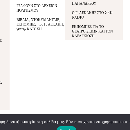
ΠΑΠΑΝΔΡΕΟΥ
ΓΡΑΦΟΥΝ ΣΤΟ ΑΡΧΕΙΟΝ
ΠΟΛΙΤΙΣΜΟΥ
Ο Γ. ΛΕΚΑΚΗΣ ΣΤΟ GRD
RADIO
ΒΙΒΛΙΑ, ΝΤΟΚΥΜΑΝΤΑΙΡ,
ΕΚΠΟΜΠΕΣ, του Γ. ΛΕΚΑΚΗ,
ΕΚΠΟΜΠΕΣ ΓΙΑ ΤΟ
για την ΚΑΤΟΧΗ
ΘΕΑΤΡΟ ΣΚΙΩΝ ΚΑΙ ΤΟΝ
ΚΑΡΑΓΚΙΟΖΗ
Σ
ΑΣ
η δυνατή εμπειρία στη σελίδα μας. Εάν συνεχίσετε να χρησιμοποιείτε 
eview Entertainment
Όροι Χρήσης
Προστασία Δεδομένων
Πολιτική Cookies