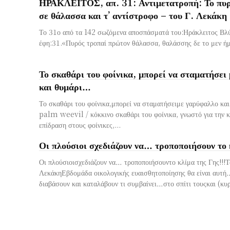
ΗΡΑΚΛΕΙΤΟΣ, απ. 31: Αντιμετατροπή: Το πυρ
σε θάλασσα και τ’ αντίστροφο – του Γ. Λεκάκη
Το 31ο από τα 142 σωζόμενα αποσπάσματά του:Ηράκλειτος Βλ
έφη:31.«Πυρός τροπαί πρώτον θάλασσα, θαλάσσης δε το μεν ήμι
Το σκαθάρι του φοίνικα, μπορεί να σταματήσει
και θυμάρι…
Το σκαθάρι του φοίνικα,μπορεί να σταματήσειμε γαρύφαλλο κ
palm weevil / κόκκινο σκαθάρι του φοίνικα, γνωστό για την 
επίδραση στους φοίνικες,...
Οι πλούσιοι σχεδιάζουν να… τροποποιήσουν το 
Οι πλούσιοισχεδιάζουν να… τροποποιήσουντο κλίμα της Γης!!!
ΛεκάκηΕβδομάδα οικολογικής ευαισθητοποίησης θα είναι αυτή
διαβάσουν και καταλάβουν τι συμβαίνει…στο σπίτι τουςκαι (κυρ