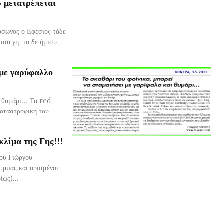
 μετατρέπεται
ύσωνος ο Εφέσιος τάδε
συ γη, το δε ήμισυ...
 με γαρύφαλλο
αι θυμάρι… Το red
καταστροφική του
κλίμα της Γης!!!
Του Γιώργου
…μπας και ορισμένοι
ίως)...