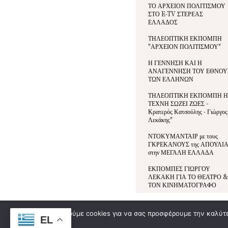
ΤΟ ΑΡΧΕΙΟΝ ΠΟΛΙΤΙΣΜΟΥ
ΣΤΟ E-TV ΣΤΕΡΕΑΣ
ΕΛΛΑΔΟΣ
ΤΗΛΕΟΠΤΙΚΗ ΕΚΠΟΜΠΗ
"ΑΡΧΕΙΟΝ ΠΟΛΙΤΙΣΜΟΥ"
Η ΓΕΝΝΗΣΗ ΚΑΙ Η
ΑΝΑΓΕΝΝΗΣΗ ΤΟΥ ΕΘΝΟΥ
ΤΩΝ ΕΛΛΗΝΩΝ
ΤΗΛΕΟΠΤΙΚΗ ΕΚΠΟΜΠΗ Η
ΤΕΧΝΗ ΣΩΖΕΙ ΖΩΕΣ -
Κρατερός Κατσούλης - Γιώργος
Λεκάκης"
ΝΤΟΚΥΜΑΝΤΑΙΡ με τους
ΓΚΡΕΚΑΝΟΥΣ της ΑΠΟΥΛΙ
στην ΜΕΓΑΛΗ ΕΛΛΑΔΑ
ΕΚΠΟΜΠΕΣ ΓΙΩΡΓΟΥ
ΛΕΚΑΚΗ ΓΙΑ ΤΟ ΘΕΑΤΡΟ &
ΤΟΝ ΚΙΝΗΜΑΤΟΓΡΑΦΟ
Χρησιμοποιούμε cookies για να σας προσφέρουμε την καλύτερ
© All Rights Reserved | Development By
DoSmart.gr
| Supported By
Wid
EL