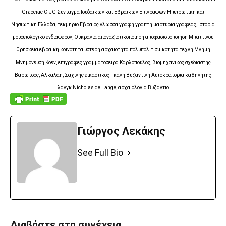
Graeciae CIJG Συνταγμα Ιουδαικων και Εβραικων Επιγραφων Ηπειρωτικη και
Νησιωτικη Ελλαδα, τεκμηριο Εβραιος γλωσσα γραφη γραπτη μαρτυρια γραφεας, Ιστορια
μουσειολογικο ενδιαφερον, Ουκρανια αποναζιστικοποιηση αποφασιστοποιηση Μπαττινου
θρησκεια εβραικη κοινοτητα υστερη αρχαιοτητα πολυπολιτισμικοτητα τεχνη Μνημη
Μνημονευση Κοεν, επιγραφες γραμματοσειρα Καρλοπουλος, βιομηχανικος σχεδιαστης
Βαρωτσος, Αλκαλαη, Σαχινης εικαστικος Γκανη Βυζαντινη Αυτοκρατορια καθηγητης
λανγκ Nicholas de Lange, αρχαιολογια Βυζαντιο
Γιώργος Λεκάκης
See Full Bio
Διαβάστε στη συνέχεια