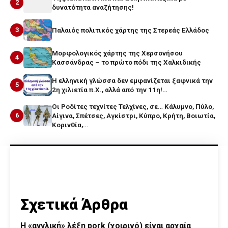
2
δυνατότητα αναζήτησης!
3
Παλαιός πολιτικός χάρτης της Στερεάς Ελλάδος
Μορφολογικός χάρτης της Χερσονήσου
4
Κασσάνδρας – το πρώτο πόδι της Χαλκιδικής
Η ελληνική γλώσσα δεν εμφανίζεται ξαφνικά την
5
2η χιλιετία π.Χ., αλλά από την 11η!…
Οι Ροδίτες τεχνίτες Τελχίνες, σε… Κάλυμνο, Πύλο,
6
Αίγινα, Σπέτσες, Αγκίστρι, Κύπρο, Κρήτη, Βοιωτία,
Κορινθία,…
Σχετικά Άρθρα
Η «αγγλική» λέξη pork (χοιρινό) είναι αρχαία