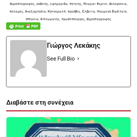
δημοσιογραφος, εκδοτης, εφημεριδα, ποιητης, Νταματ Φεριντ, δολοφονια,
πολεμος, Ανεξαρτησια, Κουνεραλπ, πρεσβυς, Ελβετια, Ηνωμενο Βασιλειο,
Ισπανια, διπλωματης, πρωθυπουργος, δημοσιογραφος
Γιώργος Λεκάκης
See Full Bio
Διαβάστε στη συνέχεια