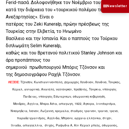
Ferid-πασά. Δολοφονήθηκε τον Νοέμβριο του 1922
✉
Newsletter
κατά την διάρκεια του «τουρκικού πολέμου της
Ανεξαρτησίας». Είναι ο
πατέρας του Zeki Kuneralp, πρώην πρέσβεως της
Τουρκίας στην Ελβετία, το Ηνωμένο
Βασίλειο και την Ισπανία. Και ο παππούς του Τούρκου
διπλωμάτη Selim Kuneralp,
καθώς και του Βρετανού πολιτικού Stanley Johnson και
άρα προπάππους του
σημερινού
πρωθυπουργού Μπόρις Τζόνσον και
της δημοσιογράφου Ραχήλ Τζόνσον.
ΛΕΞΕΙΣ
: Τζονσον, Κωνσταντινουπολη, Δημαρχος Λονδινου, Λονδινο, Τουρκος,
Κεμαλ, ανταρτικο, Ανατολη, νεοτουρκοι, προδοτης, Τουρκια, υπουργος
Παιδειας, υπουργος Εσωτερικων, οθωμανικη κυβερνηση,
Μουδρος, Αγγλια, Μικρα Ασια, απαγωγη, 1922, Αγκυρα, λιντσαρισμα,
Νικομηδεια, Ινονου, Λωζαννη, κρεμαλα, σταθμος τραινου, τραινο, τρενο,
παραδειγματισμος, Αγγλιδα, Μπρουν, αρχαια ελληνικα, στιχοι,
Ιλιαδα, απαγγελλια, στιχος, Ραψωδια Α, Αλι Κεμαλ μπεης, οθωμανος,