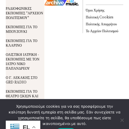
ΡΑΔΙΟΦΩΝΙΚΕΣ
Όροι Χρήσης
ΕΚΠΟΜΠΕΣ "ΑΡΧΕΙΟΝ
Πολιτική Cookies
ΠΟΛΙΤΙΣΜΟΥ"
Πολιτικής Απορρήτου
ΕΚΠΟΜΠΕΣ ΓΙΑ ΤΟ
Το Αρχείον Πολιτισμού
ΜΠΟΥΖΟΥΚΙ
ΕΚΠΟΜΠΕΣ ΓΙΑ ΤΟ
ΚΛΑΡΙΝΟ
ΟΛΙΣΤΙΚΗ ΙΑΤΡΙΚΗ -
ΕΚΠΟΜΠΕΣ ΜΕ ΤΟΝ
ΙΑΤΡΟ ΝΙΚΟ
ΠΑΠΑΝΔΡΕΟΥ
Ο Γ. ΛΕΚΑΚΗΣ ΣΤΟ
GRD RADIO
ΕΚΠΟΜΠΕΣ ΓΙΑ ΤΟ
ΘΕΑΤΡΟ ΣΚΙΩΝ ΚΑΙ
ΤΟΝ ΚΑΡΑΓΚΙΟΖΗ
Χρησιμοποιούμε cookies για να σας προσφέρουμε την
καλύτερη δυνατή εμπειρία στη σελίδα μας. Εάν συνεχίσετε να
Όροι Χρήσης
χρησιμοποιείτε τη σελίδα, θα υποθέσουμε πως είστε
© All Rights Reserved | Development By
DoSmart.gr
| Supported By
Wideview
Προστασία Δεδομένων
ικανοποιημένοι με αυτό.
Entertainment
EL
Πολιτική Cookies