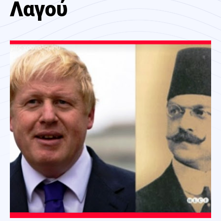
Λαγού