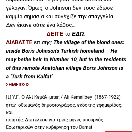
γέλαγαν. Όμως, ο Johnson δεν τους έδωσε
καμμία σημασία και συνέχιζε την απαγγελία…
Δεν έκανε ούτε ένα λάθος…
ΔΕΙΤΕ
το
ΕΔΩ
.
ΔΙΑΒΑΣΤΕ
επίσης
:
The village of the blond ones:
inside Boris Johnson’s Turkish homeland – He
may bethe heir to Number 10, but to the residents
of this remote Anatolian village Boris Johnson is
a ‘Turk from Kalfat’
.
ΣΗΜΕΙΩΣΙΣ
:
Υ.Γ.: Ο Αλί Κεμάλ-μπέη / Ali Kemal bey
(1867-1922)
[1]
ήταν
οθωμανός δημοσιογράφος, εκδότης εφημερίδος,
και
ποιητής. Διετέλεσε για τρεις μήνες υπουργός
Εσωτερικών στην κυβέρνηση του Damat