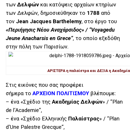
των
Δελφών
και κατόψεις αρχαίων κτηρίων
των Δελφών, δημοσιεύθηκαν το
1788
από
τον
Jean Jacques Barthelemy
, στο έργο του
«Περιήγησις Νέου Αναχάρσιδος» / “Voyagedu
Jeune Anacharsis en Grece”
, το οποίο εξεδόθη
στην πόλη των Παρισίων.
ΑΡΙΣΤΕΡΑ η παλαίστρα και ΔΕΞΙΑ η Ακαδημί
Στις εικόνες που σας προφέρει
σήμερα το
ΑΡΧΕΙΟΝ ΠΟΛΙΤΙΣΜΟΥ
βλέπουμε:
– ένα «Σχέδιο της
Ακαδημίας Δελφών
» / “
Plan
de
l
‘
Academie
“,
– ένα «Σχέδιο Ελληνικής
Παλαίστρας
» / “
Plan
d
‘
Une
Palestre
Grecque
“,