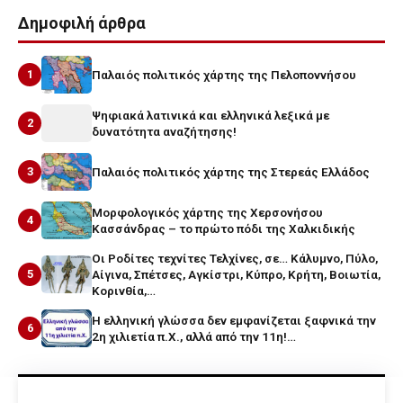
Δημοφιλή άρθρα
1
Παλαιός πολιτικός χάρτης της Πελοποννήσου
Ψηφιακά λατινικά και ελληνικά λεξικά με
2
δυνατότητα αναζήτησης!
3
Παλαιός πολιτικός χάρτης της Στερεάς Ελλάδος
Μορφολογικός χάρτης της Χερσονήσου
4
Κασσάνδρας – το πρώτο πόδι της Χαλκιδικής
Οι Ροδίτες τεχνίτες Τελχίνες, σε… Κάλυμνο, Πύλο,
5
Αίγινα, Σπέτσες, Αγκίστρι, Κύπρο, Κρήτη, Βοιωτία,
Κορινθία,…
Η ελληνική γλώσσα δεν εμφανίζεται ξαφνικά την
6
2η χιλιετία π.Χ., αλλά από την 11η!…