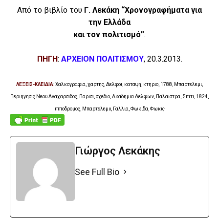
Από το βιβλίο του
Γ. Λεκάκη “Χρονογραφήματα για
την Ελλάδα
και τον πολιτισμό”
.
ΠΗΓΗ
:
ΑΡΧΕΙΟΝ ΠΟΛΙΤΙΣΜΟΥ
, 20.3.2013.
ΛΕΞΕΙΣ-ΚΛΕΙΔΙΑ
: Χαλκογραφια, χαρτης, Δελφοι, καταψη, κτηριο, 1788, Μπαρτελεμι,
Περιηγησις Νεου Αναχαρσιδος, Παρισι, σχεδιο, Ακαδημια Δελφων, Παλαιστρα, Σπιτι, 1824,
ιπποδρομος, Μπαρτελεμυ, Γαλλια
, Φωκιδα, Φωκις
Γιώργος Λεκάκης
See Full Bio