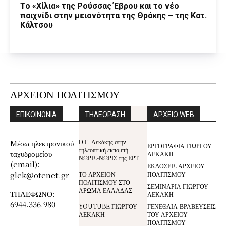
Το «Χίλια» της Ρούσσας Έβρου και το νέο
παιχνίδι στην μειονότητα της Θράκης – της Κατ.
Κάλτσου
ΑΡΧΕΙΟΝ ΠΟΛΙΤΙΣΜΟΥ
ΕΠΙΚΟΙΝΩΝΙΑ
ΤΗΛΕΟΡΑΣΗ
ΑΡΧΕΙΟ WEB
Ο Γ. Λεκάκης στην
Mέσω ηλεκτρονικού
ΕΡΓΟΓΡΑΦΙΑ ΓΙΩΡΓΟΥ
τηλεοπτική εκπομπή
ταχυδρομείου
ΛΕΚΑΚΗ
ΝΩΡΙΣ-ΝΩΡΙΣ της ΕΡΤ
(email):
ΕΚΔΟΣΕΙΣ ΑΡΧΕΙΟΥ
glek@otenet.gr
ΤΟ ΑΡΧΕΙΟΝ
ΠΟΛΙΤΙΣΜΟΥ
ΠΟΛΙΤΙΣΜΟΥ ΣΤΟ
ΣΕΜΙΝΑΡΙΑ ΓΙΩΡΓΟΥ
ΑΡΩΜΑ ΕΛΛΑΔΑΣ
ΤΗΛΕΦΩΝΟ:
ΛΕΚΑΚΗ
6944.336.980
YOUTUBE ΓΙΩΡΓΟΥ
ΓΕΝΕΘΛΙΑ-ΒΡΑΒΕΥΣΕΙΣ
ΛΕΚΑΚΗ
ΤΟΥ ΑΡΧΕΙΟΥ
ΠΟΛΙΤΙΣΜΟΥ