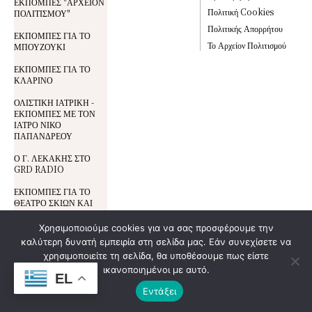
ΕΚΠΟΜΠΕΣ "ΑΡΧΕΙΟΝ
Πολιτική Cookies
ΠΟΛΙΤΙΣΜΟΥ"
Πολιτικής Απορρήτου
ΕΚΠΟΜΠΕΣ ΓΙΑ ΤΟ
Το Αρχείον Πολιτισμού
ΜΠΟΥΖΟΥΚΙ
ΕΚΠΟΜΠΕΣ ΓΙΑ ΤΟ
ΚΛΑΡΙΝΟ
ΟΛΙΣΤΙΚΗ ΙΑΤΡΙΚΗ -
ΕΚΠΟΜΠΕΣ ΜΕ ΤΟΝ
ΙΑΤΡΟ ΝΙΚΟ
ΠΑΠΑΝΔΡΕΟΥ
Ο Γ. ΛΕΚΑΚΗΣ ΣΤΟ
GRD RADIO
ΕΚΠΟΜΠΕΣ ΓΙΑ ΤΟ
ΘΕΑΤΡΟ ΣΚΙΩΝ ΚΑΙ
ΤΟΝ ΚΑΡΑΓΚΙΟΖΗ
Χρησιμοποιούμε cookies για να σας προσφέρουμε την
καλύτερη δυνατή εμπειρία στη σελίδα μας. Εάν συνεχίσετε να
Όροι Χρήσης
χρησιμοποιείτε τη σελίδα, θα υποθέσουμε πως είστε
© All Rights Reserved | Development By
DoSmart.gr
| Supported By
Wideview
Προστασία Δεδομένων
ικανοποιημένοι με αυτό.
Entertainment
EL
Πολιτική Cookies
Εντάξει