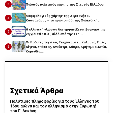
3
Παλαιός πολιτικός χάρτης της Στερεάς Ελλάδος
Μορφολογικός χάρτης της Χερσονήσου
4
Κασσάνδρας – το πρώτο πόδι της Χαλκιδικής
Η ελληνική γλώσσα δεν εμφανίζεται ξαφνικά την
5
2η χιλιετία π.Χ., αλλά από την 11η!…
Οι Ροδίτες τεχνίτες Τελχίνες, σε… Κάλυμνο, Πύλο,
6
Αίγινα, Σπέτσες, Αγκίστρι, Κύπρο, Κρήτη, Βοιωτία,
Κορινθία,…
Σχετικά Άρθρα
Πολύτιμες πληροφορίες για τους Έλληνες του
16ου αιώνα και τον ελληνισμό στην Ευρώπη! –
του Γ. Λεκάκη