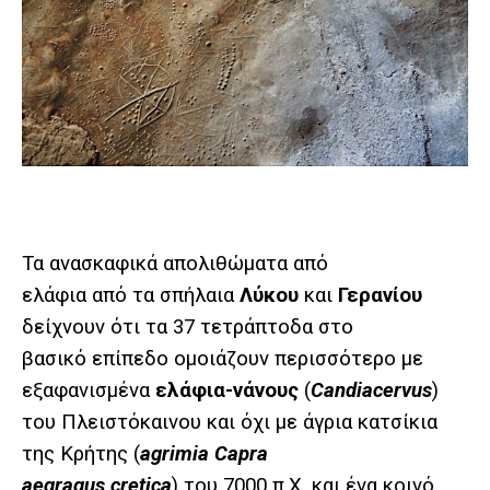
Τα ανασκαφικά απολιθώματα από
ελάφια από τα σπήλαια
Λύκου
και
Γερανίου
δείχνουν ότι τα 37 τετράπτοδα στο
βασικό επίπεδο ομοιάζουν περισσότερο με
εξαφανισμένα
ελάφια-νάνους
(
Candiacervus
)
του Πλειστόκαινου και όχι με άγρια ​​κατσίκια
της Κρήτης (
agrimia Capra
aegragus cretica
) του 7000 π.Χ. και ένα κοινό