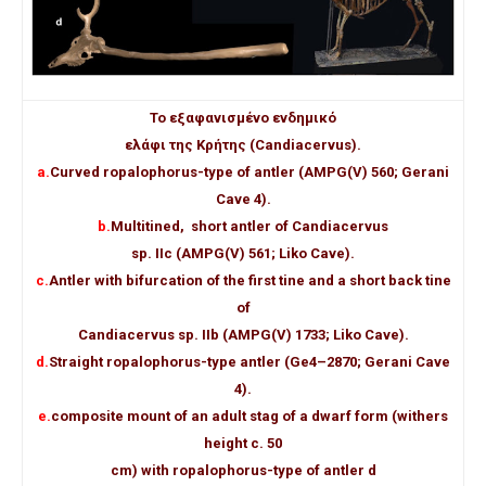
Το εξαφανισμένο ενδημικό
ελάφι της Κρήτης (Candiacervus).
a.
Curved ropalophorus-type of antler (AMPG(V) 560; Gerani
Cave 4).
b.
Multitined, short antler of Candiacervus
sp. IIc (AMPG(V) 561; Liko Cave).
c.
Antler with bifurcation of the first tine and a short back tine
of
Candiacervus sp. IIb (AMPG(V) 1733; Liko Cave).
d.
Straight ropalophorus-type antler (Ge4–2870; Gerani Cave
4).
e.
composite mount of an adult stag of a dwarf form (withers
height c. 50
cm) with ropalophorus-type of antler d