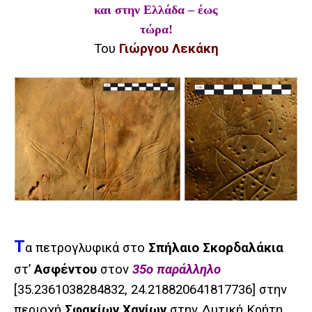
και στην Ελλάδα – έως
τώρα!
Του
Γιώργου Λεκάκη
Τ
α πετρογλυφικά στο
Σπήλαιο Σκορδαλάκια
στ’
Ασφέντου
στον
35ο παράλληλο
[
35.2361038284832, 24.218820641817736]
στην
περιοχή
Σφακίων Χανίων
στην Δυτική Κρήτη