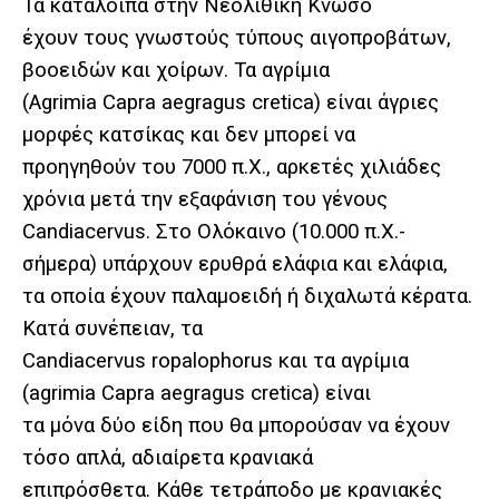
Τα κατάλοιπα στην Νεολιθική Κνωσό
έχουν τους γνωστούς τύπους αιγοπροβάτων,
βοοειδών και χοίρων. Τα αγρίμια
(Agrimia Capra aegragus cretica) είναι άγριες
μορφές κατσίκας και δεν μπορεί να
προηγηθούν του 7000 π.Χ., αρκετές χιλιάδες
χρόνια μετά την εξαφάνιση του γένους
Candiacervus. Στο Ολόκαινο (10.000 π.Χ.-
σήμερα) υπάρχουν ερυθρά ελάφια και ελάφια,
τα οποία έχουν παλαμοειδή ή διχαλωτά κέρατα.
Κατά συνέπειαν, τα
Candiacervus ropalophorus και τα αγρίμια
(agrimia Capra aegragus cretica) είναι
τα μόνα δύο είδη που θα μπορούσαν να έχουν
τόσο απλά, αδιαίρετα κρανιακά
επιπρόσθετα. Κάθε τετράποδο με κρανιακές