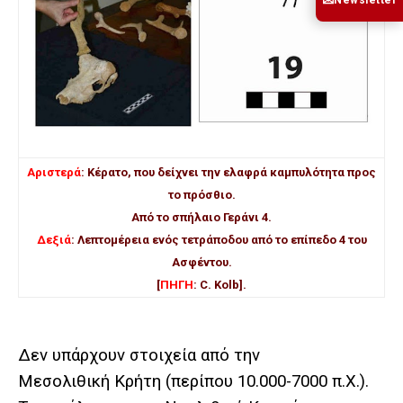
✉
Αριστερά
: Κέρατο, που δείχνει την ελαφρά καμπυλότητα προς
το πρόσθιο.
Από το σπήλαιο Γεράνι 4.
Δεξιά
: Λεπτομέρεια ενός τετράποδου από το επίπεδο 4 του
Ασφέντου.
[
ΠΗΓΗ
: C. Kolb].
Δεν υπάρχουν στοιχεία από την
Μεσολιθική Κρήτη (περίπου 10.000-7000 π.Χ.).