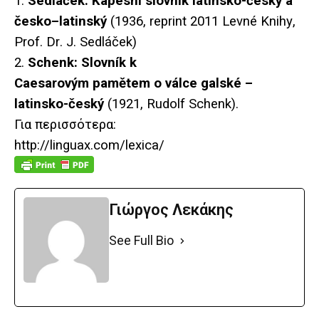
1.
Sedl
áč
ek
:
Kapesn
í
slovn
í
k
latinsko
-č
esk
ý
a
č
esko
–
latinsk
ý
(1936,
reprint
2011
Levn
é
Knihy
,
Prof
.
Dr
.
J
.
Sedl
áč
ek
)
2.
Schenk: Slovník k
Caesarovým pamětem o válce galské –
latinsko-český
(1921, Rudolf Schenk).
Για περισσότερα:
http://linguax.com/lexica/
Γιώργος Λεκάκης
See Full Bio