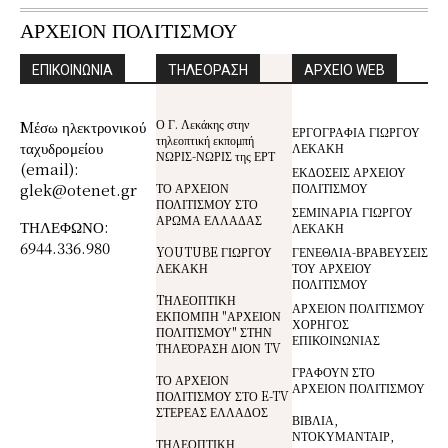
ΑΡΧΕΙΟΝ ΠΟΛΙΤΙΣΜΟΥ
ΕΠΙΚΟΙΝΩΝΙΑ
ΤΗΛΕΟΡΑΣΗ
ΑΡΧΕΙΟ WEB
Ο Γ. Λεκάκης στην
Mέσω ηλεκτρονικού
ΕΡΓΟΓΡΑΦΙΑ ΓΙΩΡΓΟΥ
τηλεοπτική εκπομπή
ταχυδρομείου
ΛΕΚΑΚΗ
ΝΩΡΙΣ-ΝΩΡΙΣ της ΕΡΤ
(email):
ΕΚΔΟΣΕΙΣ ΑΡΧΕΙΟΥ
glek@otenet.gr
ΤΟ ΑΡΧΕΙΟΝ
ΠΟΛΙΤΙΣΜΟΥ
ΠΟΛΙΤΙΣΜΟΥ ΣΤΟ
ΣΕΜΙΝΑΡΙΑ ΓΙΩΡΓΟΥ
ΑΡΩΜΑ ΕΛΛΑΔΑΣ
ΤΗΛΕΦΩΝΟ:
ΛΕΚΑΚΗ
6944.336.980
YOUTUBE ΓΙΩΡΓΟΥ
ΓΕΝΕΘΛΙΑ-ΒΡΑΒΕΥΣΕΙΣ
ΛΕΚΑΚΗ
ΤΟΥ ΑΡΧΕΙΟΥ
ΠΟΛΙΤΙΣΜΟΥ
TΗΛΕΟΠΤΙΚΗ
ΑΡΧΕΙΟΝ ΠΟΛΙΤΙΣΜΟΥ
ΕΚΠΟΜΠΗ "ΑΡΧΕΙΟΝ
ΧΟΡΗΓΟΣ
ΠΟΛΙΤΙΣΜΟΥ" ΣΤΗΝ
ΕΠΙΚΟΙΝΩΝΙΑΣ
ΤΗΛΕΌΡΑΣΗ ΔΙΟΝ TV
ΓΡΑΦΟΥΝ ΣΤΟ
ΤΟ ΑΡΧΕΙΟΝ
ΑΡΧΕΙΟΝ ΠΟΛΙΤΙΣΜΟΥ
ΠΟΛΙΤΙΣΜΟΥ ΣΤΟ E-TV
ΣΤΕΡΕΑΣ ΕΛΛΑΔΟΣ
ΒΙΒΛΙΑ,
ΝΤΟΚΥΜΑΝΤΑΙΡ,
ΤΗΛΕΟΠΤΙΚΗ