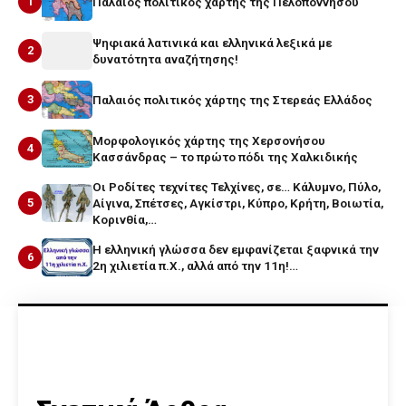
1
Παλαιός πολιτικός χάρτης της Πελοποννήσου
Ψηφιακά λατινικά και ελληνικά λεξικά με
2
δυνατότητα αναζήτησης!
3
Παλαιός πολιτικός χάρτης της Στερεάς Ελλάδος
Μορφολογικός χάρτης της Χερσονήσου
4
Κασσάνδρας – το πρώτο πόδι της Χαλκιδικής
Οι Ροδίτες τεχνίτες Τελχίνες, σε… Κάλυμνο, Πύλο,
5
Αίγινα, Σπέτσες, Αγκίστρι, Κύπρο, Κρήτη, Βοιωτία,
Κορινθία,…
Η ελληνική γλώσσα δεν εμφανίζεται ξαφνικά την
6
2η χιλιετία π.Χ., αλλά από την 11η!…