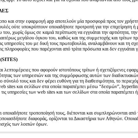
ΛΕΣ
οπο και στην εφαρμογή app αποτελούν μία προσφορά προς τον χρήστη 
ουλές ούτε υποκρύπτουν οποιαδήποτε προτροπή για την επιχείρηση ή
 του, χωρίς όμως σε καμιά περίπτωση να εγγυάται την αρτιότητα, την
ιαιτέρως μεγάλου όγκου του, καθώς και της συμμετοχής και τρίτων 
 τις υπηρεσίες του με δική τους πρωτοβουλία, αναλαμβάνουν και τη 
ις πληροφορίες που παρέχονται από τρίτα πρόσωπα και δεν εγγυάται γ
(SITES)
και λεπτομέρειες που αφορούν ιστοτόπους τρίτων ή σχετιζόμενες 
ληρότητας των υπηρεσιών και της συμμόρφωσης αυτών των διαδικτυακ
το σύνολό τους και δεν φέρει ευθύνη για τη διαθεσιμότητα, το περιε
eb sites και σελίδων στα οποία παραπέμπει μέσω “δεσμών”, hyperlin
ή τις υπηρεσίες των web sites και των σελίδων στα οποία παραπέμπει 
 οποιαδήποτε τροποποίησή τους, διέπονται και συμπληρώνονται από τ
η οποιασδήποτε διαφοράς, ορίζονται τα Δικαστήρια των Αθηνών. Οποι
η ισχύς των λοιπών όρων.