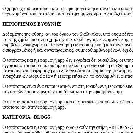
Ο χρήστης του ιστοτόπου και της εφαρμογής app
κατανοεί και αποδέ
περιεχομένου του ιστοτόπου και της εφαρμογής app. Αν πράξει τοι
ΠΕΡΙΟΡΙΣΜΟΣ ΕΥΘΥΝΗΣ
Δεδομένης της φύσης και του όγκου του διαδικτύου, υπό οποιεσδήπ
μορφής ζημία υποστεί ο χρήστης των σελίδων, της εφαρμογής app, τ
ακριβώς είναι» χωρίς καμία εγγύηση εκπεφρασμένη ή και συνεπαγόμε
εκπεφρασμένες ή και συνεπαγόμενες, συμπεριλαμβανομένων, όχι όμω
Ο ιστότοπος και η εφαρμογή app δεν εγγυάται ότι οι σελίδες, οι υπη
εγγυάται ότι το ίδιο ή οποιοδήποτε άλλο συγγενικό site ή οι εξυπη
ιστότοπος και η εφαρμογή app δεν εγγυάται σε καμία περίπτωση την
ενδεχόμενων διορθώσεων ή εξυπηρετήσεων, το αναλαμβάνει ο επισκ
Ο ιστότοπος είναι ένα εκπαιδευτικό, επιστημονικό, ενημερωτικό si
συντακτών και συνεργατών του (όπως και στην εφαρμογή app).
Ο ιστότοπος και η εφαρμογή app και οι συντάκτες αυτού, δεν φέρου
ιστότοπο και στην εφαρμογή app.
ΚΑΤΗΓΟΡΙΑ «BLOGS»
Ο ιστότοπος και η εφαρμογή app φιλοξενούν την στήλη «BLOGS». 
αποκλειόμενης κάθε ευθύνης σχετικά του ιστότοπου και της εφαρμογή