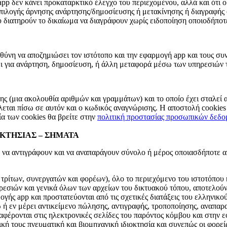
app δεν κάνει προκαταρκτικό έλεγχο του περιεχομένου, αλλά και ότι ο
 επιλογής άρνησης ανάρτησης/δημοσίευσης ή μετακίνησης ή διαγραφής
ου διατηρούν το δικαίωμα να διαγράφουν χωρίς ειδοποίηση οποιοδήποτ
ευθύνη να αποζημιώσει τον ιστότοπο και την εφαρμογή app και τους σ
ι για ανάρτηση, δημοσίευση, ή άλλη μεταφορά μέσω των υπηρεσιών τ
σης (μια ακολουθία αριθμών και γραμμάτων) και το οποίο έχει σταλεί
λλεται πίσω σε αυτόν και ο κωδικός αναγνώρισης. Η αποστολή cookies
ία των cookies θα βρείτε στην
πολιτική προστασίας προσωπικών δεδ
ΚΤΗΣΙΑΣ – ΣΗΜΑΤΑ
α να αντιγράφουν και να αναπαράγουν σύνολο ή μέρος οποιασδήποτε 
.
ρίτων, συνεργατών και φορέων), όλο το περιεχόμενο του ιστοτόπου 
σιών και γενικά όλων των αρχείων του δικτυακού τόπου, αποτελούν 
ογής app και προστατεύονται από τις σχετικές διατάξεις του ελληνικ
 ή εν μέρει αντικείμενο πώλησης, αντιγραφής, τροποποίησης, αναπαρ
ναφέρονται στις ηλεκτρονικές σελίδες του παρόντος κόμβου και στην
ή τους πνευματική και βιομηχανική ιδιοκτησία και συνεπώς οι φορεί