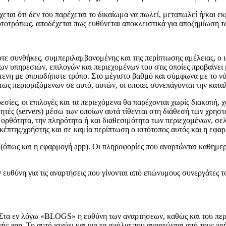
χεται ότι δεν του παρέχεται το δικαίωμα να πωλεί, μεταπωλεί ή/και 
ουτοτρόπως, αποδέχεται πως ευθύνεται αποκλειστικά για αποζημίωση 
οτε συνθήκες, συμπεριλαμβανομένης και της περίπτωσης αμέλειας, ο ι
ων υπηρεσιών, επιλογών και περιεχομένων του στις οποίες προβαίνει
νη με οποιοδήποτε τρόπο. Στο μέγιστο βαθμό και σύμφωνα με το νόμο
ς περιοριζόμενων σε αυτό, αυτών, οι οποίες συνεπάγονται την κατα
ρεσίες, οι επιλογές και τα περιεχόμενα θα παρέχονται χωρίς διακοπή, 
ρετητές (servers) μέσω των οποίων αυτά τίθενται στη διάθεσή των χρησ
 ορθότητα, την πληρότητα ή και διαθεσιμότητα των περιεχομένων, σε
έπτης/χρήστης και σε καμία περίπτωση ο ιστότοπος αυτός και η εφαρ
te (όπως και η εφαρμογή app). Οι πληροφορίες που αναρτώνται καθημ
ν ευθύνη για τις αναρτήσεις που γίνονται από επώνυμους συνεργάτες 
Στα εν λόγω «BLOGS» η ευθύνη των αναρτήσεων, καθώς και του περι
ς app. Το αυτό ισχύει και για τα σχόλια που αναρτώνται από τους χρ