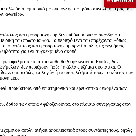
✉
Newsletter
εκμεταλλεύεται εμπορικά με οποιονδήποτε τρόπο σύνολο ή μέρος του
των ανωτέρω.
στότοπος και η εφαρμογή app δεν ευθύνεται για οποιασδήποτε
 με δική του πρωτοβουλία. Τα περιεχόμενά του παρέχονται «όπως
, ο ιστότοπος και η εφαρμογή app αρνείται όλες τις εγγυήσεις
λληλότητα για ένα συγκεκριμένο σκοπό.
χωρίς σφάλματα και ότι τα λάθη θα διορθώνονται. Επίσης, δεν
τών/μελών, δεν περιέχουν “ιούς” ή άλλα επιζήμια συστατικά. Ο
λίδων, υπηρεσιών, επιλογών ή τα αποτελέσματά τους. Το κόστος των
μογή app.
ερινά, προκύπτουν από επιστημονικά και ερευνητικά δεδομένα των
του, άρθρα των οποίων φιλοξενούνται στο πλαίσιο συνεργασίας στον
εχομένου αυτών ανήκει αποκλειστικά στους συντάκτες τους, ρητώς
ήστες σε αυτό.