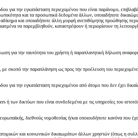
υ για την εγκατάσταση περιεχομένου που είναι παράνομο, επιβλαβές,
σωπικότητα και τα προσωπικά δεδομένα άλλων, οποιαδήποτε δικαιώμα
 αδίκημα και οποιαδήποτε άλλη μορφή ανεπιθύμητης προώθησης περιε
ιασμένα να παρεμβληθούν, καταστρέψουν ή περιορίσουν τη λειτουργ
ση για την ταυτότητα του χρήστη ή παραπλανητική δήλωση αναφορικ
με σκοπό την παραπλάνηση ως προς την προέλευση του περιεχομένου
ου για την εγκατάσταση περιεχομένου από άτομο που δεν έχει δικαί
ers ή των δικτύων που είναι συνδεδεμένα με τις υπηρεσίες του ιστο
 ευρωπαϊκής, διεθνούς νομοθεσίας ή/και οποιουδήποτε κανόνα που έχε
ων ατομικών και κοινωνικών δικαιωμάτων άλλων χρηστών (όπως η συ