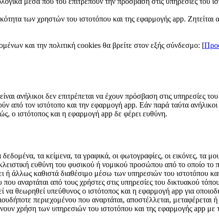
λογικά μέσα που του επιτρέπουν την πρόσβαση στις υπηρεσίες του ισ
τα των χρηστών του ιστοτόπου και της εφαρμογής app. Ζητείται απ
ένων και την πολιτική cookies θα βρείτε στον εξής σύνδεσμο: [
Προ
 είναι ανήλικοι δεν επιτρέπεται να έχουν πρόσβαση στις υπηρεσίες το
χθούν από τον ιστότοπο και την εφαρμογή app. Εάν παρά ταύτα ανήλικ
χώς, ο ιστότοπος και η εφαρμογή app δε φέρει ευθύνη.
 δεδομένα, τα κείμενα, τα γραφικά, οι φωτογραφίες, οι εικόνες, τα μου
κλειστική ευθύνη του φυσικού ή νομικού προσώπου από το οποίο το π
ει ή άλλως καθιστά διαθέσιμο μέσω των υπηρεσιών του ιστοτόπου και 
 που αναρτάται από τους χρήστες στις υπηρεσίες του δικτυακού τόπου,
εί να θεωρηθεί υπεύθυνος ο ιστότοπος και η εφαρμογή app για οποιοδ
ουδήποτε περιεχομένου που αναρτάται, αποστέλλεται, μεταφέρεται ή 
νουν χρήση των υπηρεσιών του ιστοτόπου και της εφαρμογής app με 