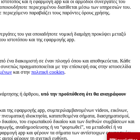
 ιστότοπος και η εφαρμογή app και οι αρμόδιοι συνεργάτες του
 οποιουδήποτε περιεχομένου διατίθεται μέσω των υπηρεσιών του.
ε περιεχόμενο παραβιάζει τους παρόντες όρους χρήσης.
υνεργάτες του για οποιαδήποτε νομική διαμάχη προκύψει μεταξύ
ου ιστοτόπου και της εφαρμογής app.
 από ένα διακομιστή σε έναν πλοηγό όπου και αποθηκεύεται. Κάθε
 συνεπώς πραγματοποιείται με την επίσκεψή σας στην ιστοσελίδα
ομένων
και στην
πολιτική cookies
.
ανάρτησης ή άρθρου,
υπό την προϋπόθεση ότι θα αναγράφουν
και της εφαρμογής app, συμπεριλαμβανομένων videos, εικόνων,
πνευματική ιδιοκτησία, κατατεθειμένα σήματα, διασχηματισμοί,
ού δικαίου, του ευρωπαϊκού δικαίου και των διεθνών συμβάσεων και
αγωγής, αναδημοσίευσης ή να “φορτωθεί”, να μεταδοθεί ή να
 εφαρμογή app και φέρουν τα σήματα των αντίστοιχων οργανισμών,
ς αυτοί φέρουν τη σχετική ευθύνη.