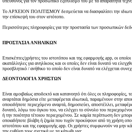
υπεύθυνος για τον προσωπικό εξοπλισμό του με τα απαραίτητα τεχνο
Το ΑΡΧΕΙΟΝ ΠΟΛΙΤΙΣΜΟΥ δεσμεύεται να διασφαλίσει την ιδιωτικότη
την επίσκεψή του στον ιστότοπο.
Περισσότερες πληροφορίες για την προστασία των προσωπικών δεδομ
ΠΡΟΣΤΑΣΙΑ ΑΝΗΛΙΚΩΝ
Επισκέπτες/χρήστες του ιστοτόπου και της εφαρμογής app, οι οποίοι
ακατάλληλες για ανηλίκους και οι οποίες δεν είναι δυνατό να ελεγ
προσβλητικό / ανήθικο το οποίο δεν είναι δυνατό να ελέγχεται συνε
ΔΕΟΝΤΟΛΟΓΙΑ ΧΡΗΣΤΩΝ
Είναι αμοιβαίως αποδεκτό και κατανοητό ότι όλες οι πληροφορίες, τα
αναρτάται δημόσια είτε μεταφέρεται ιδιωτικά, παραμένουν στην απο
οποιοδήποτε περιεχόμενο αναρτά, δημοσιεύει, αποστέλλει, μεταφέρ
δυνατό, λόγω του όγκου του, να ελέγχει το σύνολο του περιεχομένου
ή την ποιότητα τέτοιου περιεχομένου. Σε καμία περίπτωση δεν μπορ
οποιαδήποτε βλάβη ή ζημία που τυχόν προκύψουν από τη χρήση οποι
ιστοτόπου και της εφαρμογής app. Οι χρήστες συμφωνούν να μην κά
την ευθύνη τους σχετικά με τα κάτωθι για: