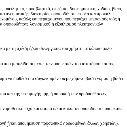
 απειλητικό, προσβλητικό, επιζήμιο, δυσφημιστικό, χυδαίο, βίαιο,
τα πνευματικής ιδιοκτησίας οποιουδήποτε φορέα και προκαλεί
χομένου, καθώς και περιεχομένου που περιέχει ψηφιακούς ιούς ή
ία οποιουδήποτε λογισμικού ή εξοπλισμού ηλεκτρονικών
ά με τη σχέση ή/και συνεργασία του χρήστη με κάποιο άλλο
 που μεταδίδεται μέσω των υπηρεσιών του ιστοτόπου και της
ωμα να διαθέσει το συγκεκριμένο περιεχόμενο βάσει νόμου ή βάσει
τόπου και της εφαρμογής app, ή παρακοή των προϋποθέσεων,
ι νομοθετική ισχύ και αφορά ή/και καλύπτει οποιαδήποτε υπηρεσία
λλογή ή/και αποθήκευση προσωπικών δεδομένων άλλων χρηστών).