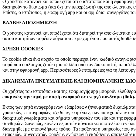
Ο χρήστης κατανοεί και αποδέχεται ότι ο ιστότοπος και η εφαρμογή 
διατηρούν το δικαίωμα (και όχι την υποχρέωση) της αποκλειστικής
Επίσης, ο ιστότοπος, η εφαρμογή app και οι αρμόδιοι συνεργάτες τ
ΒΛΑΒΗ/ ΑΠΟΖΗΜΙΩΣΗ
Ο χρήστης κατανοεί και αποδέχεται ότι διατηρεί την αποκλειστική 
αυτού και τρίτων φορέων λόγω του περιεχομένου που αυτός διαθέσε
ΧΡΗΣΗ COOKIES
Το cookie είναι ένα αρχείο το οποίο περιέχει έναν κωδικό αναγνώρι
φορά που ο πλοηγός ζητάει μια σελίδα από τον διακομιστή, αποστέ
και στην εφαρμογή app. Περισσότερες λεπτομέρειες για τη λειτουργ
ΔΙΚΑΙΩΜΑΤΑ ΠΝΕΥΜΑΤΙΚΗΣ ΚΑΙ ΒΙΟΜΗΧΑΝΙΚΗΣ ΙΔΙΟ
Οι χρήστες του ιστοτόπου και της εφαρμογής app μπορούν ελεύθερ
ευκρινώς την πηγή με σαφή αναφορά σε ενεργό σύνδεσμο (
link
)
Εκτός των ρητά αναφερόμενων εξαιρέσεων (πνευματικά δικαιώματα τ
γραφικών, φωτογραφιών, σχεδίων, κειμένων, των παρεχομένων υπηρε
διακριτικά γνωρίσματα και σήματα υπηρεσιών του site και της εφαρμ
συνθηκών. Συνεπώς, κανένα εξ αυτών δύναται να αποτελέσει εν όλω
διανεμηθεί με οποιονδήποτε τρόπο. Τα προϊόντα ή υπηρεσίες που α
εταιρειών, συνεργατών φορέων, ενώσεων ή εκδόσεων, αποτελούν δικ