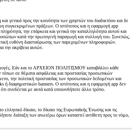
και γενικά προς την κοινότητα των χρηστών του διαδικτύου και δε
 μη συγκεκριμένων πράξεων. Ο ιστότοπος και η εφαρμογή app
 πληρότητα, την επάρκεια και γενικά την καταλληλότητα αυτού και
προσώπων κατά την πρωτογενή παραγωγή και συλλογή του. Συνεπώς,
σχετική ευθύνη διασταύρωσης των παρεχομένων πληροφοριών.
ια την ακρίβεια αυτών.
εφαρμογές. Εάν και το ΑΡΧΕΙΟΝ ΠΟΛΙΤΙΣΜΟΥ καταβάλλει κάθε
ών τόπων σε θέματα ασφάλειας και προστασίας προσωπικών
χόμενο, την πολιτική προστασίας των προσωπικών δεδομένων και
ks ή διαφημιστικών banners. Ο ιστότοπος και η εφαρμογή app δεν
ή ότι συνδέεται με αυτά κατά οποιονδήποτε άλλο τρόπο.
ο ελληνικό δίκαιο, το δίκαιο της Ευρωπαϊκής Ένωσης και τις
αδήποτε διάταξη των ανωτέρω όρων καταστεί αντίθετη προς το νόμο,