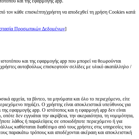
τοτόπου και της εφαρμογής app.
ό τον κάθε επισκέπτη/χρήστη να αποδεχθεί τη χρήση Cookies κατά
στασία Προσωπικών Δεδομένων
]
υ ιστοτόπου και της εφαρμογής app που μπορεί να θεωρούνται
οι χρήστες αυτοβούλως επισκεφτούν σελίδες με υλικό ακατάλληλο /
σικά αρχεία, τα βίντεο, τα μηνύματα και όλο το περιεχόμενο, είτε
εριεχόμενο πηγάζει. Ο χρήστης είναι αποκλειστικά υπεύθυνος για
της εφαρμογής app. Ο ιστότοπος και η εφαρμογή app δεν είναι
 οπότε δεν εγγυάται την ακρίβεια, την ακεραιότητα, τη νομιμότητα,
ήποτε λάθος ή παραλείψεις σε οποιοδήποτε περιεχόμενο ή για
άλλως καθίσταται διαθέσιμο από τους χρήστες στις υπηρεσίες του
τους παρακάτω τρόπους και αποδέχονται ακέραιη και αποκλειστική