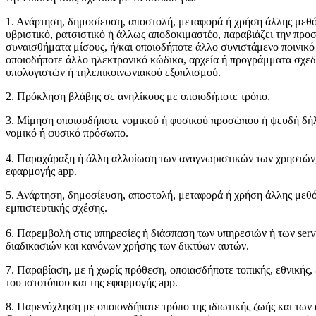
1. Ανάρτηση, δημοσίευση, αποστολή, μεταφορά ή χρήση άλλης μεθόδο
υβριστικό, ρατσιστικό ή άλλως αποδοκιμαστέο, παραβιάζει την προ
συναισθήματα μίσους, ή/και οποιοδήποτε άλλο συνιστάμενο ποινικό
οποιοδήποτε άλλο ηλεκτρονικό κώδικα, αρχεία ή προγράμματα σχεδ
υπολογιστών ή τηλεπικοινωνιακού εξοπλισμού.
2. Πρόκληση βλάβης σε ανηλίκους με οποιοδήποτε τρόπο.
3. Μίμηση οποιουδήποτε νομικού ή φυσικού προσώπου ή ψευδή δήλω
νομικό ή φυσικό πρόσωπο.
4. Παραχάραξη ή άλλη αλλοίωση των αναγνωριστικών των χρηστών, 
εφαρμογής app.
5. Ανάρτηση, δημοσίευση, αποστολή, μεταφορά ή χρήση άλλης μεθόδ
εμπιστευτικής σχέσης.
6. Παρεμβολή στις υπηρεσίες ή διάσπαση των υπηρεσιών ή των serv
διαδικασιών και κανόνων χρήσης των δικτύων αυτών.
7. Παραβίαση, με ή χωρίς πρόθεση, οποιασδήποτε τοπικής, εθνικής,
του ιστοτόπου και της εφαρμογής app.
8. Παρενόχληση με οποιονδήποτε τρόπο της ιδιωτικής ζωής και τ