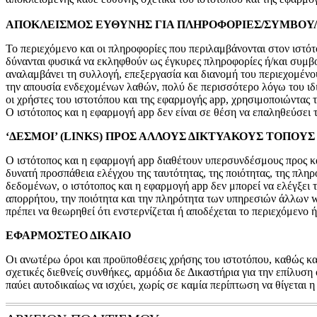
ΑΠΟΚΛΕΙΣΜΟΣ ΕΥΘΥΝΗΣ ΓΙΑ ΠΛΗΡΟΦΟΡΙΕΣ/ΣΥΜΒΟΥ
Το περιεχόμενο και οι πληροφορίες που περιλαμβάνονται στον ιστότ
δύνανται φυσικά να εκληφθούν ως έγκυρες πληροφορίες ή/και συμβ
αναλαμβάνει τη συλλογή, επεξεργασία και διανομή του περιεχομένου
την απουσία ενδεχομένων λαθών, πολύ δε περισσότερο λόγω του ιδ
οι χρήστες του ιστοτόπου και της εφαρμογής app, χρησιμοποιώντας
Ο ιστότοπος και η εφαρμογή app δεν είναι σε θέση να επαληθεύσει τ
‘ΔΕΣΜΟΙ’ (LINKS) ΠΡΟΣ ΑΛΛΟΥΣ ΔΙΚΤΥΑΚΟΥΣ ΤΟΠΟΥΣ 
Ο ιστότοπος και η εφαρμογή app διαθέτουν υπερσυνδέσμους προς 
δυνατή προσπάθεια ελέγχου της ταυτότητας, της ποιότητας, της π
δεδομένων, ο ιστότοπος και η εφαρμογή app δεν μπορεί να ελέγξει 
απορρήτου, την ποιότητα και την πληρότητα των υπηρεσιών άλλων w
πρέπει να θεωρηθεί ότι ενστερνίζεται ή αποδέχεται το περιεχόμενο 
ΕΦΑΡΜΟΣΤΕΟ ΔΙΚΑΙΟ
Οι ανωτέρω όροι και προϋποθέσεις χρήσης του ιστοτόπου, καθώς και
σχετικές διεθνείς συνθήκες, αρμόδια δε Δικαστήρια για την επίλυσ
παύει αυτοδικαίως να ισχύει, χωρίς σε καμία περίπτωση να θίγεται 