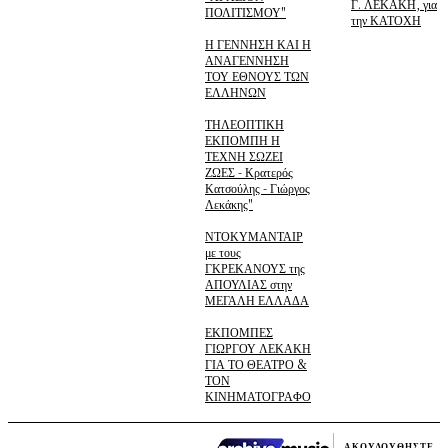
Γ. ΛΕΚΑΚΗ, για
ΠΟΛΙΤΙΣΜΟΥ"
την ΚΑΤΟΧΗ
Η ΓΕΝΝΗΣΗ ΚΑΙ Η
ΑΝΑΓΕΝΝΗΣΗ
ΤΟΥ ΕΘΝΟΥΣ ΤΩΝ
ΕΛΛΗΝΩΝ
ΤΗΛΕΟΠΤΙΚΗ
ΕΚΠΟΜΠΗ Η
ΤΕΧΝΗ ΣΩΖΕΙ
ΖΩΕΣ - Κρατερός
Κατσούλης - Γιώργος
Λεκάκης"
ΝΤΟΚΥΜΑΝΤΑΙΡ
με τους
ΓΚΡΕΚΑΝΟΥΣ της
ΑΠΟΥΛΙΑΣ στην
ΜΕΓΑΛΗ ΕΛΛΑΔΑ
ΕΚΠΟΜΠΕΣ
ΓΙΩΡΓΟΥ ΛΕΚΑΚΗ
ΓΙΑ ΤΟ ΘΕΑΤΡΟ &
ΤΟΝ
ΚΙΝΗΜΑΤΟΓΡΑΦΟ
ΑΚΟΥΛΟΥΘΗΣΤΕ