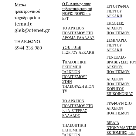
Ο Γ. Λεκάκης στην
Mέσω
ΕΡΓΟΓΡΑΦΙΑ
τηλεοπτική εκπομπή
ηλεκτρονικού
ΓΙΩΡΓΟΥ
ΝΩΡΙΣ-ΝΩΡΙΣ της
ΛΕΚΑΚΗ
ταχυδρομείου
ΕΡΤ
(email):
ΕΚΔΟΣΕΙΣ
ΤΟ ΑΡΧΕΙΟΝ
ΑΡΧΕΙΟΥ
glek@otenet.gr
ΠΟΛΙΤΙΣΜΟΥ ΣΤΟ
ΠΟΛΙΤΙΣΜΟΥ
ΑΡΩΜΑ ΕΛΛΑΔΑΣ
ΣΕΜΙΝΑΡΙΑ
ΤΗΛΕΦΩΝΟ:
ΓΙΩΡΓΟΥ
6944.336.980
YOUTUBE
ΛΕΚΑΚΗ
ΓΙΩΡΓΟΥ ΛΕΚΑΚΗ
ΓΕΝΕΘΛΙΑ-
TΗΛΕΟΠΤΙΚΗ
ΒΡΑΒΕΥΣΕΙΣ ΤΟ
ΕΚΠΟΜΠΗ
ΑΡΧΕΙΟΥ
"ΑΡΧΕΙΟΝ
ΠΟΛΙΤΙΣΜΟΥ
ΠΟΛΙΤΙΣΜΟΥ"
ΑΡΧΕΙΟΝ
ΣΤΗΝ
ΠΟΛΙΤΙΣΜΟΥ
ΤΗΛΕΌΡΑΣΗ ΔΙΟΝ
ΧΟΡΗΓΟΣ
TV
ΕΠΙΚΟΙΝΩΝΙΑΣ
ΤΟ ΑΡΧΕΙΟΝ
ΓΡΑΦΟΥΝ ΣΤΟ
ΠΟΛΙΤΙΣΜΟΥ ΣΤΟ
ΑΡΧΕΙΟΝ
E-TV ΣΤΕΡΕΑΣ
ΠΟΛΙΤΙΣΜΟΥ
ΕΛΛΑΔΟΣ
ΒΙΒΛΙΑ,
ΤΗΛΕΟΠΤΙΚΗ
ΝΤΟΚΥΜΑΝΤΑΙΡ
ΕΚΠΟΜΠΗ
ΕΚΠΟΜΠΕΣ, του
"ΑΡΧΕΙΟΝ