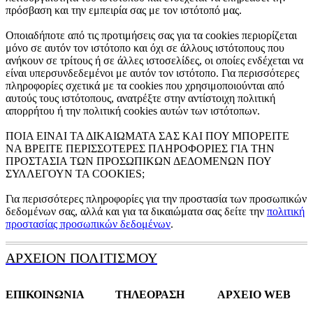
πρόσβαση και την εμπειρία σας με τον ιστότοπό μας.
Οποιαδήποτε από τις προτιμήσεις σας για τα cookies περιορίζεται
μόνο σε αυτόν τον ιστότοπο και όχι σε άλλους ιστότοπους που
ανήκουν σε τρίτους ή σε άλλες ιστοσελίδες, οι οποίες ενδέχεται να
είναι υπερσυνδεδεμένοι με αυτόν τον ιστότοπο. Για περισσότερες
πληροφορίες σχετικά με τα cookies που χρησιμοποιούνται από
αυτούς τους ιστότοπους, ανατρέξτε στην αντίστοιχη πολιτική
απορρήτου ή την πολιτική cookies αυτών των ιστότοπων.
ΠΟΙΑ ΕΙΝΑΙ ΤΑ ΔΙΚΑΙΩΜΑΤΑ ΣΑΣ ΚΑΙ ΠΟΥ ΜΠΟΡΕΙΤΕ
ΝΑ ΒΡΕΙΤΕ ΠΕΡΙΣΣΟΤΕΡΕΣ ΠΛΗΡΟΦΟΡΙΕΣ ΓΙΑ ΤΗΝ
ΠΡΟΣΤΑΣΙΑ ΤΩΝ ΠΡΟΣΩΠΙΚΩΝ ΔΕΔΟΜΕΝΩΝ ΠΟΥ
ΣΥΛΛΕΓΟΥΝ ΤΑ COOKIES;
Για περισσότερες πληροφορίες για την προστασία των προσωπικών
δεδομένων σας, αλλά και για τα δικαιώματα σας δείτε την
πολιτική
προστασίας προσωπικών δεδομένων
.
ΑΡΧΕΙΟΝ ΠΟΛΙΤΙΣΜΟΥ
ΕΠΙΚΟΙΝΩΝΙΑ
ΤΗΛΕΟΡΑΣΗ
ΑΡΧΕΙΟ WEB