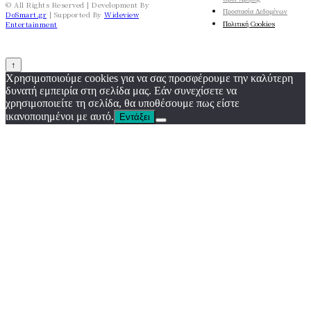
© All Rights Reserved | Development By
Προστασία Δεδομένων
DoSmart.gr
| Supported By
Wideview
Πολιτική Cookies
Entertainment
↑
Χρησιμοποιούμε cookies για να σας προσφέρουμε την καλύτερη
δυνατή εμπειρία στη σελίδα μας. Εάν συνεχίσετε να
χρησιμοποιείτε τη σελίδα, θα υποθέσουμε πως είστε
ικανοποιημένοι με αυτό.
Εντάξει