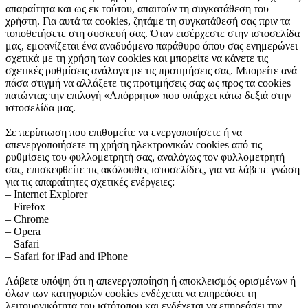
απαραίτητα και ως εκ τούτου, απαιτούν τη συγκατάθεση του
χρήστη. Για αυτά τα cookies, ζητάμε τη συγκατάθεσή σας πριν τα
τοποθετήσετε στη συσκευή σας. Όταν εισέρχεστε στην ιστοσελίδα
μας, εμφανίζεται ένα αναδυόμενο παράθυρο όπου σας ενημερώνει
σχετικά με τη χρήση των cookies και μπορείτε να κάνετε τις
σχετικές ρυθμίσεις ανάλογα με τις προτιμήσεις σας. Μπορείτε ανά
πάσα στιγμή να αλλάξετε τις προτιμήσεις σας ως προς τα cookies
πατώντας την επιλογή «Απόρρητο» που υπάρχει κάτω δεξιά στην
ιστοσελίδα μας.
Σε περίπτωση που επιθυμείτε να ενεργοποιήσετε ή να
απενεργοποιήσετε τη χρήση ηλεκτρονικών cookies από τις
ρυθμίσεις του φυλλομετρητή σας, αναλόγως τον φυλλομετρητή
σας, επισκεφθείτε τις ακόλουθες ιστοσελίδες, για να λάβετε γνώση
για τις απαραίτητες σχετικές ενέργειες:
– Internet Explorer
– Firefox
– Chrome
– Opera
– Safari
– Safari for iPad and iPhone
Λάβετε υπόψη ότι η απενεργοποίηση ή αποκλεισμός ορισμένων ή
όλων των κατηγοριών cookies ενδέχεται να επηρεάσει τη
λειτουργικότητα του ιστότοπου και ενδέχεται να επηρεάσει την