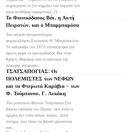
συμπεραίνει τι (τὸ σημεῖον τοῦ πυρσοῦ τοῦ
κατὰ συνθήκην καιομένου). 2)...
Το Φοινικόδασος Βάι, η Ακτή
Πειρατών, και ο Μπαρμπαρόσα
Του ιατρού πνευμονολόγου-
φυματιολόγου Στυλιανού Θ. Μητρόπουλου
Το καλοκαίρι του 1973 επισκέφτηκα για
πρώτη φορά το φοινικόδασος Βάι στην
Κρήτη. Θυμάμαι που οι κάτοικοι της
περιοχής ανέφεραν...
ΤΣΑΤΣΑΠΟΓΙΑΣ: Οι
ΠΟΛΕΜΙΣΤΕΣ των ΝΕΦΩΝ
και τα Φτερωτά Καράβια – των
Φ. Τούμπανου, Γ. Λεκάκη
Του μουσικού Φώτιου Τούμπανου Στα
βόρεια υψίπεδα του Περού, εκεί όπου η
ομίχλη δεν είναι απλώς καιρός, αλλά
πνεύμα, εκεί όπου τα βουνά υψώνονται
σαν...