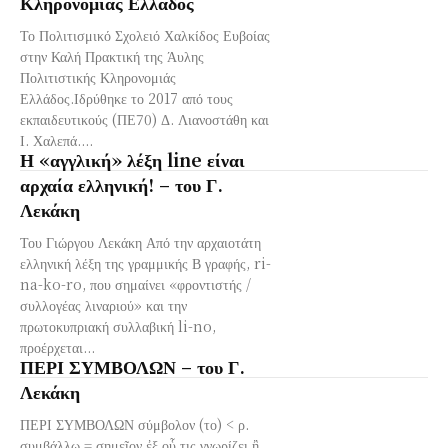
Κληρονομιάς Ελλάδος
Το Πολιτισμικό Σχολειό Χαλκίδος Ευβοίας
στην Καλή Πρακτική της Άυλης
Πολιτιστικής Κληρονομιάς
Ελλάδος.Ιδρύθηκε το 2017 από τους
εκπαιδευτικούς (ΠΕ70) Δ. Λιανοστάθη και
Ι. Χαλεπά....
Η «αγγλική» λέξη line είναι
αρχαία ελληνική! – του Γ.
Λεκάκη
Του Γιώργου Λεκάκη Από την αρχαιοτάτη
ελληνική λέξη της γραμμικής Β γραφής, ri-
na-ko-ro, που σημαίνει «φροντιστής /
συλλογέας λιναριού» και την
πρωτοκυπριακή συλλαβική li-no,
προέρχεται...
ΠΕΡΙ ΣΥΜΒΟΛΩΝ – του Γ.
Λεκάκη
ΠΕΡΙ ΣΥΜΒΟΛΩΝ σύμβολον (το) < ρ.
συμβάλλω = σημεῖον ἐξ οὗ τις γνωρίζει ἢ