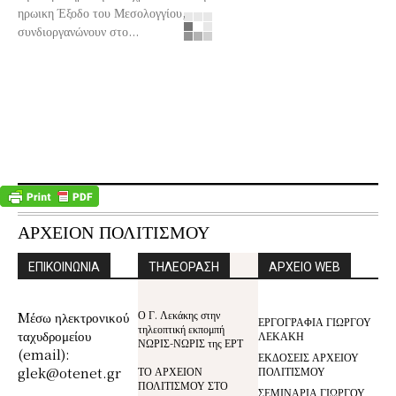
ηρωικη Έξοδο του Μεσολογγίου,
συνδιοργανώνουν στο...
ΑΡΧΕΙΟΝ ΠΟΛΙΤΙΣΜΟΥ
ΕΠΙΚΟΙΝΩΝΙΑ
ΤΗΛΕΟΡΑΣΗ
ΑΡΧΕΙΟ WEB
Ο Γ. Λεκάκης στην
Mέσω ηλεκτρονικού
ΕΡΓΟΓΡΑΦΙΑ ΓΙΩΡΓΟΥ
τηλεοπτική εκπομπή
ταχυδρομείου
ΛΕΚΑΚΗ
ΝΩΡΙΣ-ΝΩΡΙΣ της ΕΡΤ
(email):
ΕΚΔΟΣΕΙΣ ΑΡΧΕΙΟΥ
glek@otenet.gr
ΤΟ ΑΡΧΕΙΟΝ
ΠΟΛΙΤΙΣΜΟΥ
ΠΟΛΙΤΙΣΜΟΥ ΣΤΟ
ΣΕΜΙΝΑΡΙΑ ΓΙΩΡΓΟΥ