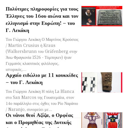
Πολύτιμες πληροφορίες για τους
Έλληνες του 16ου αιώνα και τον
ελληνισμό στην Ευρώπη! – του
Γ. Λεκάκη
Του Γιώργου Λεκάκη Ο Μαρτίνος Κρούσιος
/ Martin Crusius‎‎ ή Kraus
(Walkersbrunn του Gräfenberg στην
Άνω Φραγκονία 1526 - Τύμπιγκεν) ήταν
Γερμανός κλασσικός φιλόλογος,
ιστορικός,...
Αρχαίο ειδώλιο με 11 κουκκίδες
– του Γ. Λεκάκη
Του Γιώργου Λεκάκη Η πόλη La Blanca
στο San Marcos της Γουατεμάλα, στον
14ο παράλληλο στις όχθες του Ρίο Ναράνιο
/ Naranjo, συνορεύει με...
Οι νάνοι θεοί Αζίζα, ο Ορφέας
και ο Προμηθέας της Δυτικής