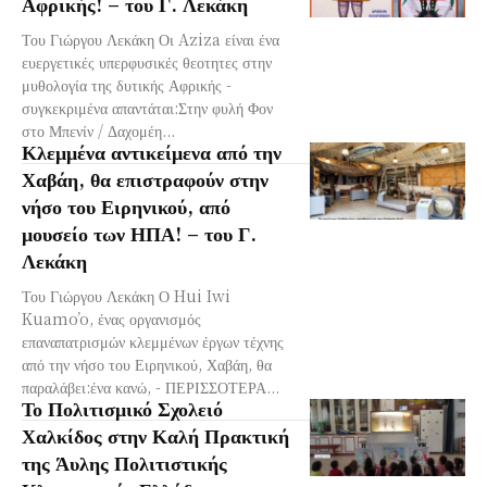
Αφρικής! – του Γ. Λεκάκη
Του Γιώργου Λεκάκη Οι Aziza είναι ένα
ευεργετικές υπερφυσικές θεοτητες στην
μυθολογία της δυτικής Αφρικής -
συγκεκριμένα απαντάται:Στην φυλή Φον
στο Μπενίν / Δαχομέη...
Κλεμμένα αντικείμενα από την
Χαβάη, θα επιστραφούν στην
νήσο του Ειρηνικού, από
μουσείο των ΗΠΑ! – του Γ.
Λεκάκη
Του Γιώργου Λεκάκη Ο Hui Iwi
Kuamo’o, ένας οργανισμός
επαναπατρισμών κλεμμένων έργων τέχνης
από την νήσο του Ειρηνικού, Χαβάη, θα
παραλάβει:ένα κανώ, - ΠΕΡΙΣΣΟΤΕΡΑ...
Το Πολιτισμικό Σχολειό
Χαλκίδος στην Καλή Πρακτική
της Άυλης Πολιτιστικής