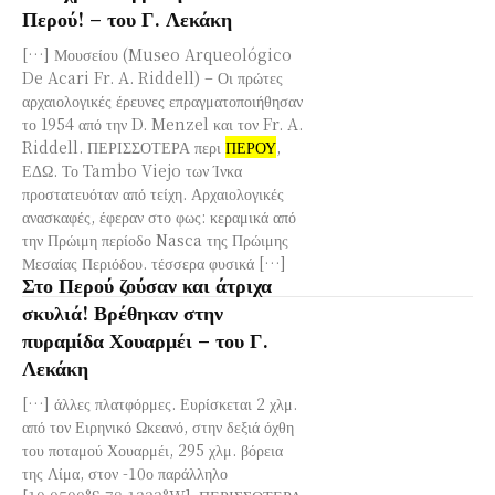
Περού! – του Γ. Λεκάκη
[…] Μουσείου (Museo Arqueológico
De Acari Fr. A. Riddell) – Οι πρώτες
αρχαιολογικές έρευνες επραγματοποιήθησαν
το 1954 από την D. Menzel και τον Fr. A.
Riddell. ΠΕΡΙΣΣΟΤΕΡΑ περι
ΠΕΡΟΥ
,
ΕΔΩ. Το Tambo Viejo των Ίνκα
προστατευόταν από τείχη. Αρχαιολογικές
ανασκαφές, έφεραν στο φως: κεραμικά από
την Πρώιμη περίοδο Nasca της Πρώιμης
Μεσαίας Περιόδου. τέσσερα φυσικά […]
Στο Περού ζούσαν και άτριχα
σκυλιά! Βρέθηκαν στην
πυραμίδα Χουαρμέι – του Γ.
Λεκάκη
[…] άλλες πλατφόρμες. Ευρίσκεται 2 χλμ.
από τον Ειρηνικό Ωκεανό, στην δεξιά όχθη
του ποταμού Χουαρμέι, 295 χλμ. βόρεια
της Λίμα, στον -10ο παράλληλο