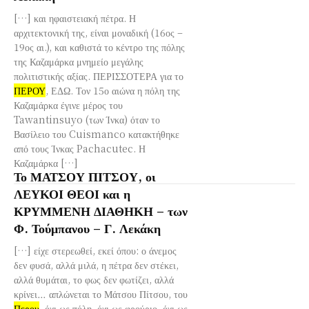
[…] και ηφαιστειακή πέτρα. Η
αρχιτεκτονική της, είναι μοναδική (16ος –
19ος αι.), και καθιστά το κέντρο της πόλης
της Καζαμάρκα μνημείο μεγάλης
πολιτιστικής αξίας. ΠΕΡΙΣΣΟΤΕΡΑ για το
ΠΕΡΟΥ
, ΕΔΩ. Τον 15ο αιώνα η πόλη της
Καζαμάρκα έγινε μέρος του
Tawantinsuyo (των Ίνκα) όταν το
Βασίλειο του Cuismanco κατακτήθηκε
από τους Ίνκας Pachacutec. Η
Καζαμάρκα […]
Το ΜΑΤΣΟΥ ΠΙΤΣΟΥ, οι
ΛΕΥΚΟΙ ΘΕΟΙ και η
ΚΡΥΜΜΕΝΗ ΔΙΑΘΗΚΗ – των
Φ. Τούμπανου – Γ. Λεκάκη
[…] είχε στερεωθεί, εκεί όπου: ο άνεμος
δεν φυσά, αλλά μιλά, η πέτρα δεν στέκει,
αλλά θυμάται, το φως δεν φωτίζει, αλλά
κρίνει… απλώνεται το Μάτσου Πίτσου, του
Περου
, όχι ως πόλη, όχι ως φρούριο, όχι ως