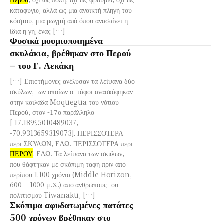
καταφύγιο, αλλά ως μια ανοικτή πληγή του
κόσμου, μια ρωγμή από όπου ανασαίνει η
ίδια η γη, ένας […]
Φυσικά μουμιοποιημένα
σκυλάκια, βρέθηκαν στο Περού
– του Γ. Λεκάκη
[…] Επιστήμονες ανέλυσαν τα λείψανα δύο
σκύλων, των οποίων οι τάφοι ανασκάφηκαν
στην κοιλάδα Moquegua του νότιου
Περού, στον -17ο παράλληλο
[-17.18995010489037,
-70.9313659319073]. ΠΕΡΙΣΣΟΤΕΡΑ
περι ΣΚΥΛΩΝ, ΕΔΩ. ΠΕΡΙΣΣΟΤΕΡΑ περι
ΠΕΡΟΥ
, ΕΔΩ. Τα λείψανα των σκύλων,
που θάφτηκαν με σκόπιμη ταφή πριν από
περίπου 1.100 χρόνια (Middle Horizon,
600 – 1000 μ.Χ.) από ανθρώπους του
πολιτισμού Tiwanaku, […]
Σκόπιμα αφυδατωμένες πατάτες
500 χρόνων βρέθηκαν στο