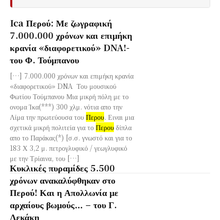
Ica Περού: Με ζωγραφική
7.000.000 χρόνων και επιμήκη
κρανία «διαφορετικού» DNA!-
του Φ. Τούμπανου
[…] 7.000.000 χρόνων και επιμήκη κρανία
«διαφορετικού» DNA Του μουσικού
Φωτίου Τούμπανου Μια μικρή πόλη με το
ονομα Ίκα(***) 300 χλμ. νότια απο την
Λίμα την πρωτεύουσα του
Περου
. Ειναι μια
σχετικά μικρή πολιτεία για το
Περου
δίπλα
απο το Παράκας(*) [σ.σ. γνωστό και για το
183 Χ 3,2 μ. πετρογλυφικό / γεωγλυφικό
με την Τρίαινα, του […]
Κυκλικές πυραμίδες 5.500
χρόνων ανακαλύφθηκαν στο
Περού! Και η Απολλωνία με
αρχαίους βωμούς… – του Γ.
Λεκάκη