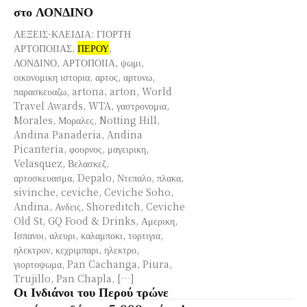
στο ΛΟΝΔΙΝΟ
ΛΕΞΕΙΣ-ΚΛΕΙΔΙΑ: ΓΙΟΡΤΗ
ΑΡΤΟΠΟΙΙΑΣ,
ΠΕΡΟΥ
,
ΛΟΝΔΙΝΟ, ΑΡΤΟΠΟΙΙΑ, ψωμι,
οικονομικη ιστορια, αρτος, αρτυνω,
παρασκευαζω, artona, arton, World
Travel Awards, WTA, γαστρονομια,
Morales, Μοραλες, Notting Hill,
Andina Panaderia, Andina
Picanteria, φουρνος, μαγειρικη,
Velasquez, Βελασκεζ,
αρτοσκευασμα, Depalo, Ντεπαλο, πλακα,
sivinche, ceviche, Ceviche Soho,
Andina, Ανδεις, Shoreditch, Ceviche
Old St, GQ Food & Drinks, Αμερικη,
Ισπανοι, αλευρι, καλαμποκι, τορτιγια,
ηλεκτρον, κεχριμπαρι, ηλεκτρο,
γιορτοψωμα, Pan Cachanga, Piura,
Trujillo, Pan Chapla, […]
Οι Ινδιάνοι του Περού τρώνε