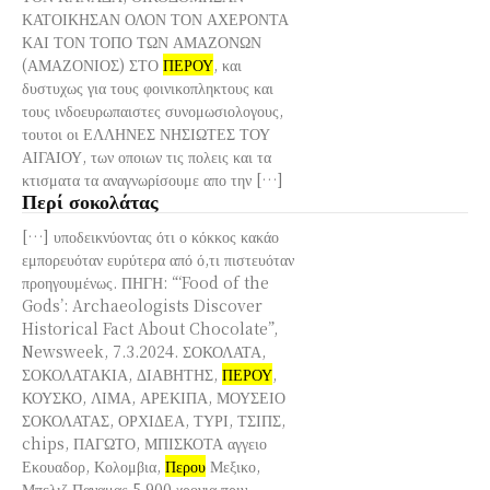
ΚΑΤΟΙΚΗΣΑΝ ΟΛΟΝ ΤΟΝ ΑΧΕΡΟΝΤΑ
ΚΑΙ ΤΟΝ ΤΟΠΟ ΤΩΝ ΑΜΑΖΟΝΩΝ
(ΑΜΑΖΟΝΙΟΣ) ΣΤΟ
ΠΕΡΟΥ
, και
δυστυχως για τους φοινικοπληκτους και
τους ινδοευρωπαιστες συνομωσιολογους,
τουτοι οι ΕΛΛΗΝΕΣ ΝΗΣΙΩΤΕΣ ΤΟΥ
ΑΙΓΑΙΟΥ, των οποιων τις πολεις και τα
κτισματα τα αναγνωρίσουμε απο την […]
Περί σοκολάτας
[…] υποδεικνύοντας ότι ο κόκκος κακάο
εμπορευόταν ευρύτερα από ό,τι πιστευόταν
προηγουμένως. ΠΗΓΗ: “‘Food of the
Gods’: Archaeologists Discover
Historical Fact About Chocolate”,
Newsweek, 7.3.2024. ΣΟΚΟΛΑΤΑ,
ΣΟΚΟΛΑΤΑΚΙΑ, ΔΙΑΒΗΤΗΣ,
ΠΕΡΟΥ
,
ΚΟΥΣΚΟ, ΛΙΜΑ, ΑΡΕΚΙΠΑ, ΜΟΥΣΕΙΟ
ΣΟΚΟΛΑΤΑΣ, ΟΡΧΙΔΕΑ, ΤΥΡΙ, ΤΣΙΠΣ,
chips, ΠΑΓΩΤΟ, ΜΠΙΣΚΟΤΑ αγγειο
Εκουαδορ, Κολομβια,
Περου
Μεξικο,
Μπελιζ Παναμας 5.900 χρονια πριν