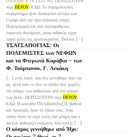
[10.0500°S 78.1333°W]. ΠΕΡΙΣΣΟΤΕΡΑ
περι
ΠΕΡΟΥ
, ΕΔΩ. Το πυραμιδοειδές
συγκρότημα ήταν διοικητικό κέντρο των
Γουάρι από την προ-ισπανική εποχή.
Περιτριγυριζεται από πολυάριθμους
ταφικούς θαλάμους, όπου πιθανώς είχαν
ταφεί μέλη της αριστοκρατίας. Πολλοί […]
ΤΣΑΤΣΑΠΟΓΙΑΣ: Οι
ΠΟΛΕΜΙΣΤΕΣ των ΝΕΦΩΝ
και τα Φτερωτά Καράβια – των
Φ. Τούμπανου, Γ. Λεκάκη
[…] ενός λαού, που δεν γεννήθηκε από την
γη, αλλά από το ίδιο το πέπλο που χωρίζει
τον κόσμο των ανθρώπων από τον κόσμο
των θεών. ΠΕΡΙΣΣΟΤΕΡΑ περι
ΠΕΡΟΥ
,
ΕΔΩ. Η κοιλάδα Utcubamba[1], βαθειά
και δροσερή, ήταν το λίκνο τους, ένας
τόπος όπου το νερό κυλά σαν μνήμη και ο
άνεμος ψιθυρίζει ονόματα, που κανείς […]
Ο κόσμος γεννήθηκε από Ήχο:
Οι πρώτοι 7 Θεοί, οι 7