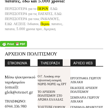
πατάτες, εδώ και 5.000 χρόνια!
ΠΕΡΙΣΣΟΤΕΡΑ για το
ΠΕΡΟΥ
, ΕΔΩ.
ΠΕΡΙΣΣΟΤΕΡΑ για τις ΠΑΤΑΤΕΣ, ΕΔΩ.
ΠΕΡΙΣΣΟΤΕΡΑ για τους ΙΝΔΙΑΝΟΥΣ,
ΕΔΩ. ΛΕΞΕΙΣ: Ινδιανοι,
Περου
, πατατες,
πατατα, 5.000 χρονια πριν, Αμερικη
ΑΡΧΕΙΟΝ ΠΟΛΙΤΙΣΜΟΥ
ΕΠΙΚΟΙΝΩΝΙΑ
ΤΗΛΕΟΡΑΣΗ
ΑΡΧΕΙΟ WEB
Ο Γ. Λεκάκης στην
Mέσω ηλεκτρονικού
ΕΡΓΟΓΡΑΦΙΑ ΓΙΩΡΓΟΥ
τηλεοπτική εκπομπή
ταχυδρομείου
ΛΕΚΑΚΗ
ΝΩΡΙΣ-ΝΩΡΙΣ της ΕΡΤ
(email):
ΕΚΔΟΣΕΙΣ ΑΡΧΕΙΟΥ
glek@otenet.gr
ΤΟ ΑΡΧΕΙΟΝ
ΠΟΛΙΤΙΣΜΟΥ
ΠΟΛΙΤΙΣΜΟΥ ΣΤΟ
ΣΕΜΙΝΑΡΙΑ ΓΙΩΡΓΟΥ
ΑΡΩΜΑ ΕΛΛΑΔΑΣ
ΤΗΛΕΦΩΝΟ:
ΛΕΚΑΚΗ
6944.336.980
YOUTUBE ΓΙΩΡΓΟΥ
ΓΕΝΕΘΛΙΑ-ΒΡΑΒΕΥΣΕΙΣ