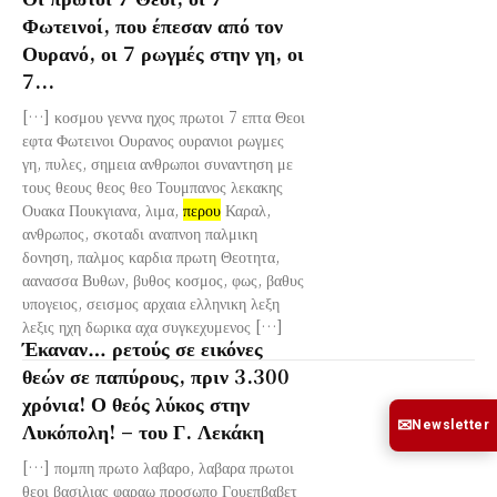
Φωτεινοί, που έπεσαν από τον
Ουρανό, οι 7 ρωγμές στην γη, οι
7...
[…] κοσμου γεννα ηχος πρωτοι 7 επτα Θεοι
εφτα Φωτεινοι Ουρανος ουρανιοι ρωγμες
γη, πυλες, σημεια ανθρωποι συναντηση με
τους θεους θεος θεο Τουμπανος λεκακης
Ουακα Πουκγιανα, λιμα,
περου
Καραλ,
ανθρωπος, σκοταδι αναπνοη παλμικη
δονηση, παλμος καρδια πρωτη Θεοτητα,
αανασσα Βυθων, βυθος κοσμος, φως, βαθυς
υπογειος, σεισμος αρχαια ελληνικη λεξη
λεξις ηχη δωρικα αχα συγκεχυμενος […]
Έκαναν… ρετούς σε εικόνες
θεών σε παπύρους, πριν 3.300
χρόνια! Ο θεός λύκος στην
✉
Λυκόπολη! – του Γ. Λεκάκη
Newsletter
[…] πομπη πρωτο λαβαρο, λαβαρα πρωτοι
θεοι βασιλιας φαραω προσωπο Γουεπβαβετ