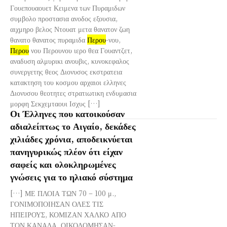
Γουεπουαουετ Κειμενα των Πυραμιδων
συμβολο προστασια ανοδος εξουσια,
αιχμηρο βελος Ντουατ μετα θανατον ζωη
θανατο θανατος πυραμιδα
Περου
-νου,
Περου
νου Περουνου ιερο θεα Γουαντζετ,
αναδυση αλμυρικι ανουβις, κυνοκεφαλος
συνεργετης θεος Διονυσος εκστρατεια
κατακτηση του κοσμου αρχαιοι ελληνες
Διονυσου θεοτητες στρατιωτικη ενδυμασια
μορφη Σεκχεμταουι Ισχυς […]
Οι Έλληνες που κατοικούσαν
αδιαλείπτως το Αιγαίο, δεκάδες
χιλιάδες χρόνια, αποδεικνύεται
πανηγυρικώς πλέον ότι είχαν
σαφείς και ολοκληρωμένες
γνώσεις για το ηλιακό σύστημα
[…] ΜΕ ΠΛΟΙΑ ΤΩΝ 70 – 100 μ.,
ΓΟΝΙΜΟΠΟΙΗΣΑΝ ΟΛΕΣ ΤΙΣ
ΗΠΕΙΡΟΥΣ, ΚΟΜΙΖΑΝ ΧΑΛΚΟ ΑΠΟ
ΤΟΝ ΚΑΝΑΔΑ, ΟΙΚΟΔΟΜΗΣΑΝ-