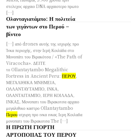
στελεχος αρχαιο DNA αρχαιοτερο πρωτο
[…]
Ολανταγιατάμπο: Η πολιτεία
των γιγάντων στο Περού –
βίντεο
[…] από drones αυτής της ισχυρής προ
Ίνκα περιοχής, στην Ιερή Κοιλάδα στο
Μονοπάτι του Βιρακότσα / «The Path of
Viracocha». ΔΕΙΤΕ
το Ollantaytambo Megalithic
Fortress in Ancient Peru:
ΠΕΡΟΥ
,
ΜΕΓΑΛΙΘΙΚΑ ΜΝΗΜΕΙΑ,
ΟΛΛΑΝΤΑΥΤΑΜΠΟ, ΙΝΚΑ,
ΟΛΑΝΤΑΙΤΑΜΠΟ, ΙΕΡΗ ΚΟΙΛΑΔΑ,
ΙΝΚΑΣ, Μονοπατι του Βιρακοτσα αρχαιο
μεγαλιθικο καστρο Ollantaytambo
Περου
ισχυρη προ ινκα ινκας Ιερη Κοιλαδα
μονοπατι του Βιρακοτσα The […]
Η ΠΡΩΤΗ ΓΙΟΡΤΗ
ΑΡΤΟΠΟΙΙΑΣ ΤΟΥ ΠΕΡΟΥ