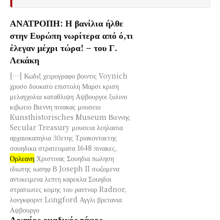
ΑΝΑΤΡΟΠΗ: Η βανίλια ήλθε
στην Ευρώπη νωρίτερα από ό,τι
έλεγαν μέχρι τώρα! – του Γ.
Λεκάκη
[…] Κωδιξ χειρογραφο βοιντις Voynich
χρυσο δουκατο επιστολη Μαρσι κριση
μελαγχολια καταθλιψη Αψβουργοι ξυλινο
κιβωτιο Βιεννη πινακας μουσειο
Kunsthistorisches Museum Βιεννης
Secular Treasury μουσεια λεηλασια
αρχαιοκαπηλια 30ετης Τριακονταετης
σουηδικα στρατευματα 1648 πινακες,
Ορλεανη
Χριστινας Σουηδια πωληση
ιδιωτης ιωσηφ Β Joseph II σωζομενα
αντικειμενα λεπτη καρεκλα Σουηδοι
στρατιωτες κομης του ραντνορ Radnor,
λονγκφορντ Longford Αγγλι βρετανια
Αψβουργο
Αρχαίος ομαδικός τάφος