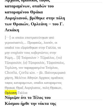
καταραμένων, οπαδών του
καταραμένου Θράκα
Αυρηλιανού, βρέθηκε στην πόλη
των Θρακών, Ορλεάνη – του Γ.
Λεκάκη
[…] οι οποίοι επιστρατεύτηκαν από
γερουσιαστές… Προφανώς, λοιπόν, οι
οπαδοί του εξορίσθηκαν στην Γαλλία, να
μην ενοχλούν τους κυβερνώντες στην
Ρώμη… [1] Τούρουλον > Τζίραλλος, (το)
Τζουρουλόν, (ο) Τζουρουλός, Τζορούπολις,
Τερλώνη, νυν παραφρασμένα Τσόρλου,
Chorlu, Çorlu κλπ. – βλ. Ποϊτινγκεριανό
χάρτη, Μελέτιο Αθηνών Αρχαιος ομαδικος
ταφος καταραμενων, οπαδοι καταραμενος
Θρακας Θραξ Αυρηλιανος, πολη Θρακων,
Ορλεανη
Γαλλια
Νόμιζαν ότι το Τέλος του
Κόσμου ήρθε την νύκτα της