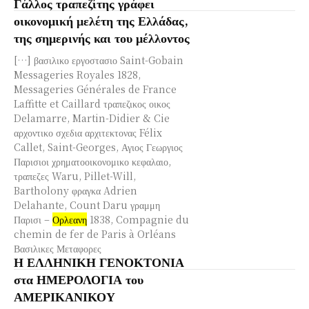
Γάλλος τραπεζίτης γράφει
οικονομική μελέτη της Ελλάδας,
της σημερινής και του μέλλοντος
[…] βασιλικο εργοστασιο Saint-Gobain
Messageries Royales 1828,
Messageries Générales de France
Laffitte et Caillard τραπεζικος οικος
Delamarre, Martin-Didier & Cie
αρχοντικο σχεδια αρχιτεκτονας Félix
Callet, Saint-Georges, Αγιος Γεωργιος
Παρισιοι χρηματοοικονομικο κεφαλαιο,
τραπεζες Waru, Pillet-Will,
Bartholony φραγκα Adrien
Delahante, Count Daru γραμμη
Παρισι –
Ορλεανη
1838, Compagnie du
chemin de fer de Paris à Orléans
Βασιλικες Μεταφορες
Η ΕΛΛΗΝΙΚΗ ΓΕΝΟΚΤΟΝΙΑ
στα ΗΜΕΡΟΛΟΓΙΑ του
ΑΜΕΡΙΚΑΝΙΚΟΥ