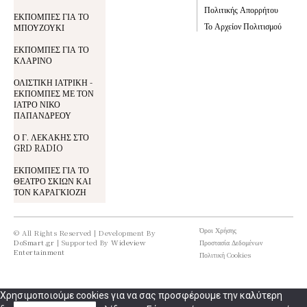
Πολιτικής Απορρήτου
ΕΚΠΟΜΠΕΣ ΓΙΑ ΤΟ
Το Αρχείον Πολιτισμού
ΜΠΟΥΖΟΥΚΙ
ΕΚΠΟΜΠΕΣ ΓΙΑ ΤΟ
ΚΛΑΡΙΝΟ
ΟΛΙΣΤΙΚΗ ΙΑΤΡΙΚΗ -
ΕΚΠΟΜΠΕΣ ΜΕ ΤΟΝ
ΙΑΤΡΟ ΝΙΚΟ
ΠΑΠΑΝΔΡΕΟΥ
Ο Γ. ΛΕΚΑΚΗΣ ΣΤΟ
GRD RADIO
ΕΚΠΟΜΠΕΣ ΓΙΑ ΤΟ
ΘΕΑΤΡΟ ΣΚΙΩΝ ΚΑΙ
ΤΟΝ ΚΑΡΑΓΚΙΟΖΗ
Όροι Χρήσης
© All Rights Reserved | Development By
DoSmart.gr
| Supported By
Wideview
Προστασία Δεδομένων
Entertainment
Πολιτική Cookies
Χρησιμοποιούμε cookies για να σας προσφέρουμε την καλύτερη