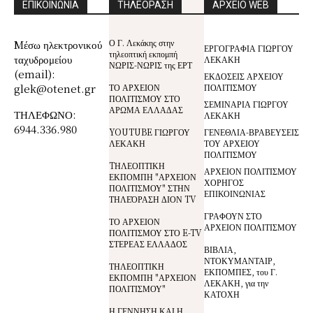
ΕΠΙΚΟΙΝΩΝΙΑ
ΤΗΛΕΟΡΑΣΗ
ΑΡΧΕΙΟ WEB
Ο Γ. Λεκάκης στην
Mέσω ηλεκτρονικού
ΕΡΓΟΓΡΑΦΙΑ ΓΙΩΡΓΟΥ
τηλεοπτική εκπομπή
ταχυδρομείου
ΛΕΚΑΚΗ
ΝΩΡΙΣ-ΝΩΡΙΣ της ΕΡΤ
(email):
ΕΚΔΟΣΕΙΣ ΑΡΧΕΙΟΥ
glek@otenet.gr
ΤΟ ΑΡΧΕΙΟΝ
ΠΟΛΙΤΙΣΜΟΥ
ΠΟΛΙΤΙΣΜΟΥ ΣΤΟ
ΣΕΜΙΝΑΡΙΑ ΓΙΩΡΓΟΥ
ΑΡΩΜΑ ΕΛΛΑΔΑΣ
ΤΗΛΕΦΩΝΟ:
ΛΕΚΑΚΗ
6944.336.980
YOUTUBE ΓΙΩΡΓΟΥ
ΓΕΝΕΘΛΙΑ-ΒΡΑΒΕΥΣΕΙΣ
ΛΕΚΑΚΗ
ΤΟΥ ΑΡΧΕΙΟΥ
ΠΟΛΙΤΙΣΜΟΥ
TΗΛΕΟΠΤΙΚΗ
ΑΡΧΕΙΟΝ ΠΟΛΙΤΙΣΜΟΥ
ΕΚΠΟΜΠΗ "ΑΡΧΕΙΟΝ
ΧΟΡΗΓΟΣ
ΠΟΛΙΤΙΣΜΟΥ" ΣΤΗΝ
ΕΠΙΚΟΙΝΩΝΙΑΣ
ΤΗΛΕΌΡΑΣΗ ΔΙΟΝ TV
ΓΡΑΦΟΥΝ ΣΤΟ
ΤΟ ΑΡΧΕΙΟΝ
ΑΡΧΕΙΟΝ ΠΟΛΙΤΙΣΜΟΥ
ΠΟΛΙΤΙΣΜΟΥ ΣΤΟ E-TV
ΣΤΕΡΕΑΣ ΕΛΛΑΔΟΣ
ΒΙΒΛΙΑ,
ΝΤΟΚΥΜΑΝΤΑΙΡ,
ΤΗΛΕΟΠΤΙΚΗ
ΕΚΠΟΜΠΕΣ, του Γ.
ΕΚΠΟΜΠΗ "ΑΡΧΕΙΟΝ
ΛΕΚΑΚΗ, για την
ΠΟΛΙΤΙΣΜΟΥ"
ΚΑΤΟΧΗ
Η ΓΕΝΝΗΣΗ ΚΑΙ Η