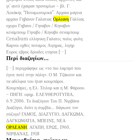
γι’ αυτό έχαιραν προνομίων – βλ. Γ.
Λεκάκης “Ποταμωνυμικά”. Αρχαια μαγεια
αρχαιο Γηβανον Γαλατιας
Ορλεανη
Γαλλιας
οχυρο Γηβανο / Γηναβον / Κηναβον
κεναμπουμ Γηναβο / Κηναβο σεναμπουμ
Cenabum ελληνικη Γαλατες πολις φυλη
Καρνοι οχθες ποταμος Λιγηρας, λιγηρ
Ευρος εβρος δρυιδες ετησια […]
Περί διαζυγίων…
[…] περιγράφηκε ως «το πιο λαμπρό που
έγινε ποτέ στην πόλη». Ο Μ. Τζάκσον και
τα αδέλφια του ήταν κουμπάροι.
Κουμπάρες, η Ελ. Τέιλορ και η Μ. Φάροου.
– ΠΗΓΗ: εφημ. ΕΛΕΥΘΕΡΟΤΥΠΙΑ,
6.9.2006. Το διαζύγιον Του Π. Νιρβάνα
Διαζύγιο, διότι η συμβία… δάγκωνε τον
σύζυγο! ΓΑΜΟΣ, ΔΙΑΖΥΓΙΟ, ΔΑΓΚΩΜΑ,
ΔΑΓΚΩΜΑΤΙΑ, ΜΠΕΙΝΣ, ΝΕΑ
ΟΡΛΕΑΝΗ
, ΑΓΑΠΗ, ΕΡΩΣ, 1960,
ΝΙΡΒΑΝΑΣ, 1918
Μακροβούτια, αγώνες με