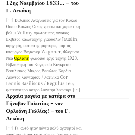
12ης Νοεμβρίου 1833… – του
Γ. Λεκάκη
[…] Βιβλικες Αναγνωσεις για τον Κυκλο
Οικου Κυκλος Οικος χαρακτικο χαρακτικη
βολμι Vollmy πρωτοτυπος πινακας
Ελβετος καλλιτεχνης γιαουσλιν Jauslin,
αφηγηση, αυτοπτης μαρτυρας μαρτυς
υπουργος Βαγκονερ Wagoner, Φλοριντα
Νεα
Ορλεανη
φλωριδα εργο τεχνης 1923,
Βιβλιοθηκη του Κογκρεσο Κογκρεσο
Βασιλισκος Μικρος Βασιλιας Καρδια
Λεοντος λιονταριου / λατινικα Cor
Leonis Basiliscus / Regulus 16ος
φωτεινοτερο αστρο λιονταρι λεονταρι […]
Αρχαία μαγεία με κατάρα στο
Γήναβον Γαλατίας – νυν
Ορλεάνη Γαλλίας! – του Γ.
Λεκάκη
[…] Γι’ αυτό ήταν πάντα πολύ αγαπητοί και
χρήσιμοι στους κατά τόπους άρχοντες και