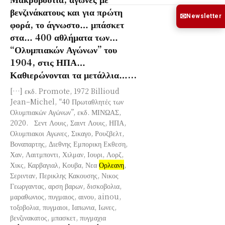
βενζινάκατους και για πρώτη
✉
Newsletter
φορά, το άγνωστο… μπάσκετ
στα… 400 αθλήματα των…
“Ολυμπιακών Αγώνων” του
1904, στις ΗΠΑ…
Καθιερώνονται τα μετάλλια…...
[…] εκδ. Promote, 1972 Billioud
Jean–Michel, “40 Πρωταθλητές των
Ολυμπιακών Αγώνων”, εκδ. ΜΙΝΩΑΣ,
2020. Σεντ Λουις, Σαιντ Λουις, ΗΠΑ,
Ολυμπιακοι Αγωνες, Σικαγο, Ρουζβελτ,
Βοναπαρτης, Διεθνης Εμπορικη Εκθεση,
Χαν, Λαιτμποντι, Χιλμαν, Ιουρι, Λορζ,
Χικς, Καρβαγιαλ, Κουβα, Νεα
Ορλεανη
,
Σερινταν, Περικλης Κακουσης, Νικος
Γεωργαντας, αρση βαρων, δισκοβολια,
μαραθωνιος, πυγμαιος, αινου, ainou,
τοξοβολια, πυγμαιοι, Ιαπωνια, Ιωνες,
βενζινακατος, μπασκετ, πυγμαχια