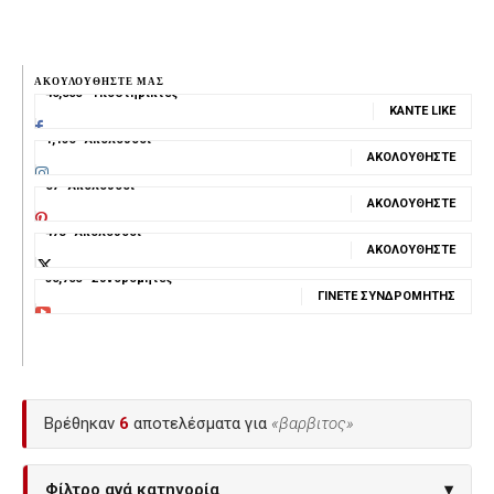
ΑΚΟΥΛΟΥΘΗΣΤΕ ΜΑΣ
46,800
Υποστηρικτές
ΚΆΝΤΕ LIKE
1,136
Ακόλουθοι
ΑΚΟΛΟΥΘΉΣΤΕ
67
Ακόλουθοι
ΑΚΟΛΟΥΘΉΣΤΕ
478
Ακόλουθοι
ΑΚΟΛΟΥΘΉΣΤΕ
30,700
Συνδρομητές
ΓΊΝΕΤΕ ΣΥΝΔΡΟΜΗΤΉΣ
Βρέθηκαν
6
αποτελέσματα για
«βαρβιτος»
Φίλτρο ανά κατηγορία
▾