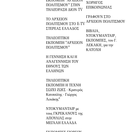
ΧΟΡΗΓΟΣ
ΠΟΛΙΤΙΣΜΟΥ" ΣΤΗΝ
ΕΠΙΚΟΙΝΩΝΙΑΣ
ΤΗΛΕΌΡΑΣΗ ΔΙΟΝ TV
ΓΡΑΦΟΥΝ ΣΤΟ
ΤΟ ΑΡΧΕΙΟΝ
ΑΡΧΕΙΟΝ ΠΟΛΙΤΙΣΜΟΥ
ΠΟΛΙΤΙΣΜΟΥ ΣΤΟ E-TV
ΣΤΕΡΕΑΣ ΕΛΛΑΔΟΣ
ΒΙΒΛΙΑ,
ΝΤΟΚΥΜΑΝΤΑΙΡ,
ΤΗΛΕΟΠΤΙΚΗ
ΕΚΠΟΜΠΕΣ, του Γ.
ΕΚΠΟΜΠΗ "ΑΡΧΕΙΟΝ
ΛΕΚΑΚΗ, για την
ΠΟΛΙΤΙΣΜΟΥ"
ΚΑΤΟΧΗ
Η ΓΕΝΝΗΣΗ ΚΑΙ Η
ΑΝΑΓΕΝΝΗΣΗ ΤΟΥ
ΕΘΝΟΥΣ ΤΩΝ
ΕΛΛΗΝΩΝ
ΤΗΛΕΟΠΤΙΚΗ
ΕΚΠΟΜΠΗ Η ΤΕΧΝΗ
ΣΩΖΕΙ ΖΩΕΣ - Κρατερός
Κατσούλης - Γιώργος
Λεκάκης"
ΝΤΟΚΥΜΑΝΤΑΙΡ με
τους ΓΚΡΕΚΑΝΟΥΣ της
ΑΠΟΥΛΙΑΣ στην
ΜΕΓΑΛΗ ΕΛΛΑΔΑ
ΕΚΠΟΜΠΕΣ ΓΙΩΡΓΟΥ