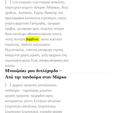
[…] τελετουργικο τελετουργια ανακλιση
λογοτεχνια κειμενο Αλκμαν Αθηναιος, θεος
ημιθεος, Διονυσος, Ερμης Ηρακλης 6ος
αγγειογραφια κατακλιση εορτασμος εορτη
γιορτη αρχετυπο Γανυμηδης, ομορφια
εφηβος, μεταφορα ορος ολυμπος οινοχια
θεων αντιδωρο αθανασια αιωνια νειοτη
νιοτη νεοτητα
βαρβιτος
, αυλοι κροταλο
συμποτης, παιδεια καλλιεργεια
Θεμιστοκλης, ταπεινη καταγωγη ντροπη
απαγγελια χρηση κραση, μιξη ομηρικα επη
περιποιηση φιλια Ιλιας αποψη αποφαση απο
κοινου
Μπουζούκι μου διπλόχορδο –
Από την πανδούρα στον Μάρκο
[…] αρχαιοι προγονοι μπουζουκιου,
πανδουρα – ταμπουρας μουσικο
οργανο προγονος τριχορδον αψυς
αντικρυστος γλεντι Ελληνων απταλικο
ζευμπεκικο απταλικος ζευμπεκικος
ζειμπεκικο ζειμπεκικος εγχορδα αρχαια