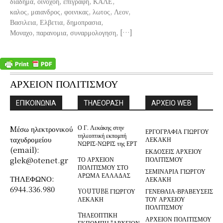
διαδημα, οινοχοη, επιγραφη, ΚΑΛΕ,
καλος, μαιανδρος, φοινικας, λωτος, Λεον,
Βασιλεια, Ελβετια, δημοπρασια,
Μοναχο, παρανομια, συναρμολογηση, […]
ΑΡΧΕΙΟΝ ΠΟΛΙΤΙΣΜΟΥ
ΕΠΙΚΟΙΝΩΝΙΑ
ΤΗΛΕΟΡΑΣΗ
ΑΡΧΕΙΟ WEB
Ο Γ. Λεκάκης στην
Mέσω ηλεκτρονικού
ΕΡΓΟΓΡΑΦΙΑ ΓΙΩΡΓΟΥ
τηλεοπτική εκπομπή
ταχυδρομείου
ΛΕΚΑΚΗ
ΝΩΡΙΣ-ΝΩΡΙΣ της ΕΡΤ
(email):
ΕΚΔΟΣΕΙΣ ΑΡΧΕΙΟΥ
glek@otenet.gr
ΤΟ ΑΡΧΕΙΟΝ
ΠΟΛΙΤΙΣΜΟΥ
ΠΟΛΙΤΙΣΜΟΥ ΣΤΟ
ΣΕΜΙΝΑΡΙΑ ΓΙΩΡΓΟΥ
ΑΡΩΜΑ ΕΛΛΑΔΑΣ
ΤΗΛΕΦΩΝΟ:
ΛΕΚΑΚΗ
6944.336.980
YOUTUBE ΓΙΩΡΓΟΥ
ΓΕΝΕΘΛΙΑ-ΒΡΑΒΕΥΣΕΙΣ
ΛΕΚΑΚΗ
ΤΟΥ ΑΡΧΕΙΟΥ
ΠΟΛΙΤΙΣΜΟΥ
TΗΛΕΟΠΤΙΚΗ
ΑΡΧΕΙΟΝ ΠΟΛΙΤΙΣΜΟΥ
ΕΚΠΟΜΠΗ "ΑΡΧΕΙΟΝ