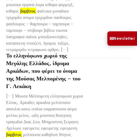
μουσικα οργανα λυρα κιθαρα φορμιγξ,
κιθαρις
βαρβιτος
ψαλτικα μοναδικο
τριχορδο ονομα τριχορδου πανδουρις
φανδουρος – θαμπουρα – ταμπουρα –
ταμπουρι – τσιβουρι βιβλιο εικονα
λαογραφια παλιοι μπουζουκτσηδες,
✉
Newsletter
κατασκευη ντουζενι, δρομος ταξιμι,
τετραχορδο τετραφωνο αρθρο, […]
Το ελληνόφωνο χωριό της
Μεγάλης Ελλάδος, ίδρυμα
Αρκάδων, που φέρει το όνομα
της Μούσας Μελπομένης – του
Γ. Λεκάκη
[…] Μουσα Μελπομενη ελληνοφωνα χωρια
Ελλας, Αρκαδες αρκαδια μελπινιανο
απουλια κατω ιταλια ευφραινουσα ασμα
μελπω μελος, ωδη μουσικη θεατρικη
τραγωδια Διας ζευς Μνημοσυνη Σειρηνες
Αχελωος εφευρετις εφευρετης εφευρεση
βαρβιτος
μελπουσα καθηδυνε θνητος