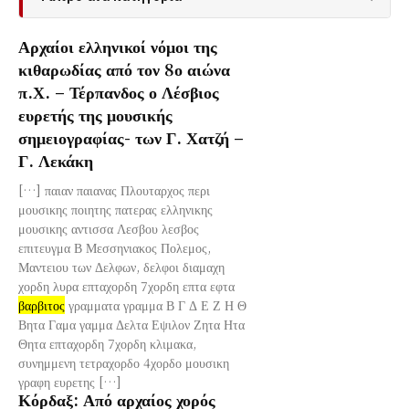
Αρχαίοι ελληνικοί νόμοι της
κιθαρωδίας από τον 8ο αιώνα
π.Χ. – Τέρπανδος ο Λέσβιος
ευρετής της μουσικής
σημειογραφίας- των Γ. Χατζή –
Γ. Λεκάκη
[…] παιαν παιανας Πλουταρχος περι
μουσικης ποιητης πατερας ελληνικης
μουσικης αντισσα Λεσβου λεσβος
επιτευγμα Β Μεσσηνιακος Πολεμος,
Μαντειου των Δελφων, δελφοι διαμαχη
χορδη λυρα επταχορδη 7χορδη επτα εφτα
βαρβιτος
γραμματα γραμμα Β Γ Δ Ε Ζ Η Θ
Βητα Γαμα γαμμα Δελτα Εψιλον Ζητα Ητα
Θητα επταχορδη 7χορδη κλιμακα,
συνημμενη τετραχορδο 4χορδο μουσικη
γραφη ευρετης […]
Κόρδαξ: Από αρχαίος χορός