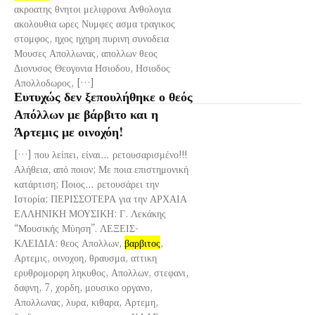
ακροατης θνητοι μελιφρονα Ανθολογια
ακολουθια ωρες Νυμφες ασμα τραγικος
στομφος, ηχος ηχηρη πυρινη συνοδεια
Μουσες Απολλωνας, απολλων θεος
Διονυσος Θεογονια Ησιοδου, Ησιοδος
Απολλοδωρος, […]
Ευτυχώς δεν ξεπουλήθηκε ο θεός
Απόλλων με βάρβιτο και η
Άρτεμις με οινοχόη!
[…] που λείπει, είναι… ρετουσαρισμένο!!!
Αλήθεια, από ποιον; Με ποια επιστημονική
κατάρτιση; Ποιος… ρετουσάρει την
Ιστορία; ΠΕΡΙΣΣΟΤΕΡΑ για την ΑΡΧΑΙΑ
ΕΛΛΗΝΙΚΗ ΜΟΥΣΙΚΗ: Γ. Λεκάκης
“Μουσικής Μύηση”. ΛΕΞΕΙΣ-
ΚΛΕΙΔΙΑ: θεος Απολλων,
βαρβιτος
,
Αρτεμις, οινοχοη, θραυσμα, αττικη
ερυθρομορφη ληκυθος, Απολλων, στεφανι,
δαφνη, 7, χορδη, μουσικο οργανο,
Απολλωνας, λυρα, κιθαρα, Αρτεμη,