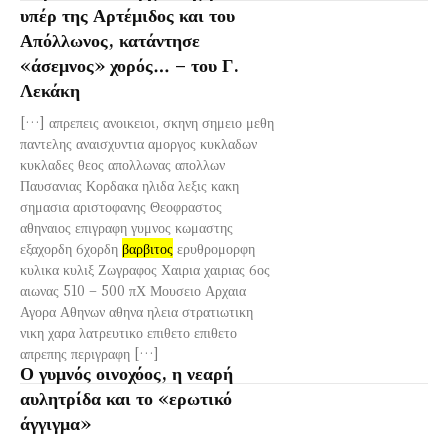
υπέρ της Αρτέμιδος και του
Απόλλωνος, κατάντησε
«άσεμνος» χορός… – του Γ.
Λεκάκη
[…] απρεπεις ανοικειοι, σκηνη σημειο μεθη
παντελης αναισχυντια αμοργος κυκλαδων
κυκλαδες θεος απολλωνας απολλων
Παυσανιας Κορδακα ηλιδα λεξις κακη
σημασια αριστοφανης Θεοφραστος
αθηναιος επιγραφη γυμνος κωμαστης
εξαχορδη 6χορδη
βαρβιτος
ερυθρομορφη
κυλικα κυλιξ Ζωγραφος Χαιρια χαιριας 6ος
αιωνας 510 – 500 πΧ Μουσειο Αρχαια
Αγορα Αθηνων αθηνα ηλεια στρατιωτικη
νικη χαρα λατρευτικο επιθετο επιθετο
απρεπης περιγραφη […]
Ο γυμνός οινοχόος, η νεαρή
αυλητρίδα και το «ερωτικό
άγγιγμα»