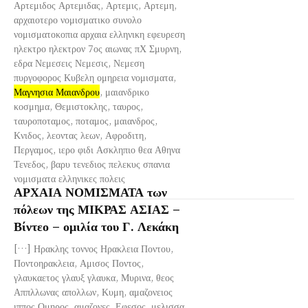
Αρτεμιδος Αρτεμιδας, Αρτεμις, Αρτεμη,
αρχαιοτερο νομισματικο συνολο
νομισματοκοπια αρχαια ελληνικη εφευρεση
ηλεκτρο ηλεκτρον 7ος αιωνας πΧ Σμυρνη,
εδρα Νεμεσεις Νεμεσις, Νεμεση
πυργοφορος Κυβελη ομηρεια νομισματα,
Μαγνησια Μαιανδρου
, μαιανδρικο
κοσμημα, Θεμιστοκλης, ταυρος,
ταυροποταμος, ποταμος, μαιανδρος,
Κνιδος, λεοντας λεων, Αφροδιτη,
Περγαμος, ιερο φιδι Ασκληπιο θεα Αθηνα
Τενεδος, βαρυ τενεδιος πελεκυς σπανια
νομισματα ελληνικες πολεις
ΑΡΧΑΙΑ ΝΟΜΙΣΜΑΤΑ των
πόλεων της ΜΙΚΡΑΣ ΑΣΙΑΣ –
Βίντεο – ομιλία του Γ. Λεκάκη
[…] Ηρακλης τοννος Ηρακλεια Ποντου,
Ποντοηρακλεια, Αμισος Ποντος,
γλαυκαετος γλαυξ γλαυκα, Μυρινα, θεος
Αππλλωνας απολλων, Κυμη, αμαζονειος
ιππος Ομηρος, αμαζονες, Εφεσος, μελισσα