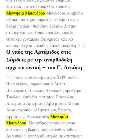
λατινικα ροτοντα τρουλλος τρουλος
Μαγνησια Μαιανδρου
Μαιανδρος συμβολο
ηλιακο συστημα ουρανος εκκλησια ιερος
θολια / σαλια, θολιδιον θολιδιο Αττικη
στρογγυλο αντηλιακο καπελλο καπελο
γυναικες γυναικειο Θεοκριτος κωνικο
καπακι πλεγμα καλαθος καλαθι κεφαλη […]
Ο ναός της Αρτέμιδος στις
Σάρδεις με την ανορθόδοξη
αρχιτεκτονική – του Γ. Λεκάκη
[…] ναος στον κοσμο σαρτ Sart, πολις
Ηρακλειδεις, πρωτευουσα Λυδια
Ηρακλειδες Ηρακλης Ακροπολη οροσειρα
Τμωλος, κοιλαδα, ποταμος Πακτωλος
Αρτεμισια Αρτεμισιο Αρτεμισιον Μικρα
Ασια αρχαικος ελληνιστικος Εφεσος
Ερμογενης Λευκοφρυνη
Μαγνησια
Μαιανδρου
, Μαιανδρος προσοψη ναου
δυτικα ιερη βωμος ασβεστολιθος λιθος,
Ακροπολις, στηλη αθικτη δομη κατασκευη