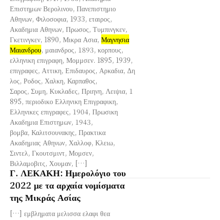
Επιστημων Βερολινου, Πανεπιστημιο
Αθηνων, Φιλοσοφια, 1933, εταιρος,
Ακαδημια Αθηνων, Πρωσος, Τυμπινγκεν,
Γκετινγκεν, 1890, Μικρα Ασια,
Μαγνησια
Μαιανδρου
, μαιανδρος, 1893, κορπους,
ελληνικη επιγραφη, Μομμσεν. 1895, 1939,
επιγραφες, Αττικη, Επιδαυρος, Αρκαδια, Δη
λος, Ροδος, Χαλκη, Καρπαθος,
Σαρος, Συμη, Κυκλαδες, Πριηνη, Λειψια, 1
895, περιοδικο Ελληνικη Επιγραφικη,
Ελληνικες επιγραφες, 1904, Πρωσικη
Ακαδημια Επιστημων, 1943,
βομβα, Καλιτσουνακης, Πρακτικα
Ακαδημιας Αθηνων, Χαλλοφ, Κλειω,
Σιντελ, Γκουτσμιντ, Μομσεν,
Βιλλαμοβιτς, Χουμαν, […]
Γ. ΛΕΚΑΚΗ: Ημερολόγιο του
2022 με τα αρχαία νομίσματα
της Μικράς Ασίας
[…] εμβληματα μελισσα ελαφι θεα