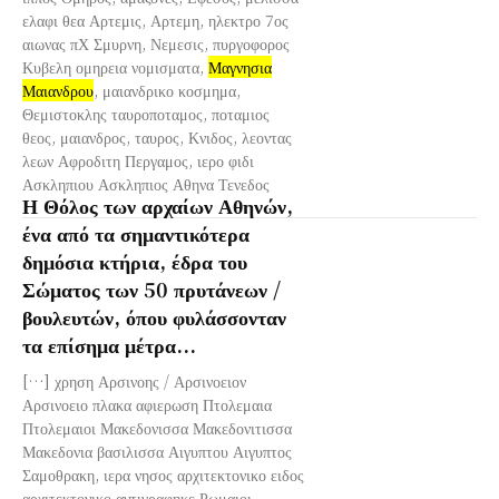
ελαφι θεα Αρτεμις, Αρτεμη, ηλεκτρο 7ος
αιωνας πΧ Σμυρνη, Νεμεσις, πυργοφορος
Κυβελη ομηρεια νομισματα,
Μαγνησια
Μαιανδρου
, μαιανδρικο κοσμημα,
Θεμιστοκλης ταυροποταμος, ποταμιος
θεος, μαιανδρος, ταυρος, Κνιδος, λεοντας
λεων Αφροδιτη Περγαμος, ιερο φιδι
Ασκληπιου Ασκληπιος Αθηνα Τενεδος
Η Θόλος των αρχαίων Αθηνών,
ένα από τα σημαντικότερα
δημόσια κτήρια, έδρα του
Σώματος των 50 πρυτάνεων /
βουλευτών, όπου φυλάσσονταν
τα επίσημα μέτρα...
[…] χρηση Αρσινοης / Αρσινοειον
Αρσινοειο πλακα αφιερωση Πτολεμαια
Πτολεμαιοι Μακεδονισσα Μακεδονιτισσα
Μακεδονια βασιλισσα Αιγυπτου Αιγυπτος
Σαμοθρακη, ιερα νησος αρχιτεκτονικο ειδος
αρχιτεκτονικο αντιγραφηκε Ρωμαιοι