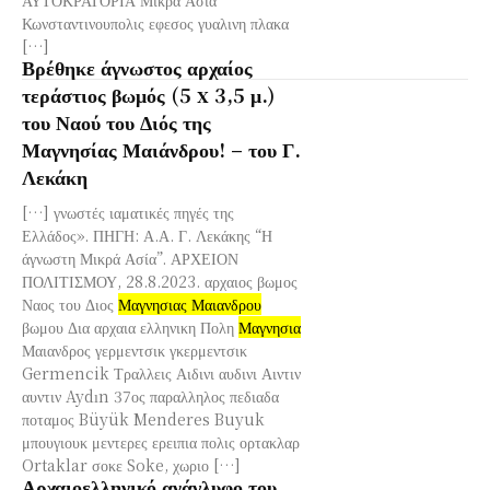
Κωνσταντινουπολις εφεσος γυαλινη πλακα
[…]
Βρέθηκε άγνωστος αρχαίος
τεράστιος βωμός (5 x 3,5 μ.)
του Ναού του Διός της
Μαγνησίας Μαιάνδρου! – του Γ.
Λεκάκη
[…] γνωστές ιαματικές πηγές της
Ελλάδος». ΠΗΓΗ: Α.Α. Γ. Λεκάκης “Η
άγνωστη Μικρά Ασία”. ΑΡΧΕΙΟΝ
ΠΟΛΙΤΙΣΜΟΥ, 28.8.2023. αρχαιος βωμος
Ναος του Διος
Μαγνησιας Μαιανδρου
βωμου Δια αρχαια ελληνικη Πολη
Μαγνησια
Μαιανδρος γερμεντσικ γκερμεντσικ
Germencik Τραλλεις Αιδινι αυδινι Αιντιν
αυντιν Aydın 37ος παραλληλος πεδιαδα
ποταμος Büyük Menderes Buyuk
μπουγιουκ μεντερες ερειπια πολις ορτακλαρ
Ortaklar σοκε Soke, χωριο […]
Αρχαιοελληνικό ανάγλυφο του