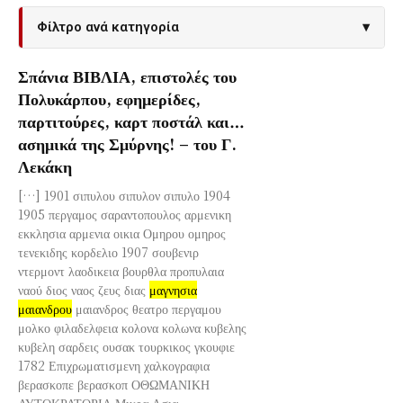
Φίλτρο ανά κατηγορία
▾
Σπάνια ΒΙΒΛΙΑ, επιστολές του
Πολυκάρπου, εφημερίδες,
παρτιτούρες, καρτ ποστάλ και…
ασημικά της Σμύρνης! – του Γ.
Λεκάκη
[…] 1901 σιπυλου σιπυλον σιπυλο 1904
1905 περγαμος σαραντοπουλος αρμενικη
εκκλησια αρμενια οικια Ομηρου ομηρος
τενεκιδης κορδελιο 1907 σουβενιρ
ντερμοντ λαοδικεια βουρθλα προπυλαια
ναού διος ναος ζευς διας
μαγνησια
μαιανδρου
μαιανδρος θεατρο περγαμου
μολκο φιλαδελφεια κολονα κολωνα κυβελης
κυβελη σαρδεις ουσακ τουρκικος γκουφιε
1782 Επιχρωματισμενη χαλκογραφια
βερασκοπε βερασκοπ ΟΘΩΜΑΝΙΚΗ
ΑΥΤΟΚΡΑΤΟΡΙΑ Μικρα Ασια