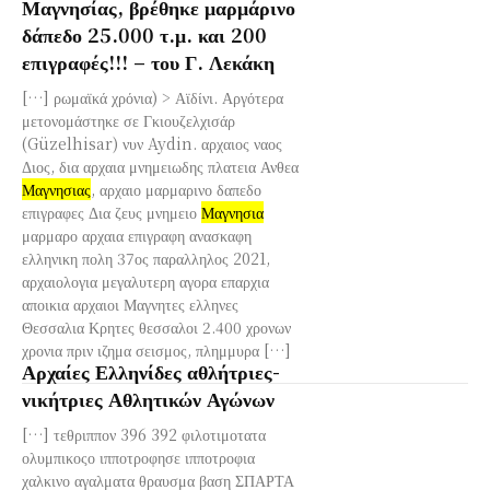
Μαγνησίας, βρέθηκε μαρμάρινο
δάπεδο 25.000 τ.μ. και 200
επιγραφές!!! – του Γ. Λεκάκη
[…] ρωμαϊκά χρόνια) > Αϊδίνι. Αργότερα
μετονομάστηκε σε Γκιουζελχισάρ
(Güzelhisar) νυν Aydin. αρχαιος ναος
Διος, δια αρχαια μνημειωδης πλατεια Ανθεα
Μαγνησιας
, αρχαιο μαρμαρινο δαπεδο
επιγραφες Δια ζευς μνημειο
Μαγνησια
μαρμαρο αρχαια επιγραφη ανασκαφη
ελληνικη πολη 37ος παραλληλος 2021,
αρχαιολογια μεγαλυτερη αγορα επαρχια
αποικια αρχαιοι Μαγνητες ελληνες
Θεσσαλια Κρητες θεσσαλοι 2.400 χρονων
χρονια πριν ιζημα σεισμος, πλημμυρα […]
Αρχαίες Ελληνίδες αθλήτριες-
νικήτριες Αθλητικών Αγώνων
[…] τεθριππον 396 392 φιλοτιμοτατα
ολυμπικοςο ιπποτροφησε ιπποτροφια
χαλκινο αγαλματα θραυσμα βαση ΣΠΑΡΤΑ