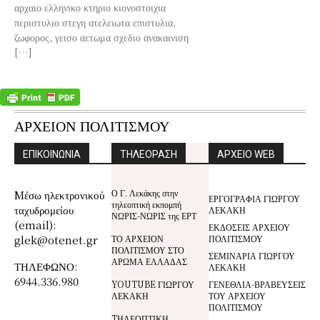
αρχαιο ελληνικο κτηριο κιονοστοιχια
περιστυλιο στεγη ατελειωτα επιστυλια,
ζωφορος, γεισο αετωμα σχεδιο ανακαινιση
[…]
ΑΡΧΕΙΟΝ ΠΟΛΙΤΙΣΜΟΥ
ΕΠΙΚΟΙΝΩΝΙΑ
ΤΗΛΕΟΡΑΣΗ
ΑΡΧΕΙΟ WEB
Ο Γ. Λεκάκης στην
Mέσω ηλεκτρονικού
ΕΡΓΟΓΡΑΦΙΑ ΓΙΩΡΓΟΥ
τηλεοπτική εκπομπή
ταχυδρομείου
ΛΕΚΑΚΗ
ΝΩΡΙΣ-ΝΩΡΙΣ της ΕΡΤ
(email):
ΕΚΔΟΣΕΙΣ ΑΡΧΕΙΟΥ
glek@otenet.gr
ΤΟ ΑΡΧΕΙΟΝ
ΠΟΛΙΤΙΣΜΟΥ
ΠΟΛΙΤΙΣΜΟΥ ΣΤΟ
ΣΕΜΙΝΑΡΙΑ ΓΙΩΡΓΟΥ
ΑΡΩΜΑ ΕΛΛΑΔΑΣ
ΤΗΛΕΦΩΝΟ:
ΛΕΚΑΚΗ
6944.336.980
YOUTUBE ΓΙΩΡΓΟΥ
ΓΕΝΕΘΛΙΑ-ΒΡΑΒΕΥΣΕΙΣ
ΛΕΚΑΚΗ
ΤΟΥ ΑΡΧΕΙΟΥ
ΠΟΛΙΤΙΣΜΟΥ
TΗΛΕΟΠΤΙΚΗ