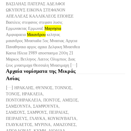
ΒΑΣΙΛΗΑΣ ΠΑΤΕΡΑΣ ΑΔΕΛΦΟΙ
ΩΚΥΠΟΥΣ ΕΙΚΟΝΑ ΣΤΕΦΑΝΟΝ
ΑΠΕΛΛΕΑΣ ΚΑΛΛΙΚΛΕΟΣ ΕΠΟΗΣΕ
Βασιλεις στεφανος στεφανι λυσις
Ερμωνακτας Ερμωναξ
Μαγνησια
Αμφιαραεια
Μαιανδρου
κελητας
μαιανδρος Μνασιαδα 5ος Μνασιας Αργεια
Παναθηναια αργος αχαια Δελφικη Μνασιθεα
Κασια Ηλεια 1989 αποσπασμα 200η 21
Μαρκος Βετληνος Λαιτος Ολυμπιος Διας
ζευς μνασιμαχα Θεσσαλη Μνασιμαχη […]
Αρχαία νομίσματα της Μικράς
Ασίας
[…] ΗΡΑΚΛΗΣ, ΘΥΝΝΟΣ, ΤΟΝΝΟΣ,
ΤΟΝΟΣ, ΗΡΑΚΛΕΙΑ,
ΠΟΝΤΟΗΡΑΚΛΕΙΑ, ΠΟΝΤΟΣ, ΑΜΙΣΟΣ,
ΣΑΜΣΟΥΝΤΑ, ΣΑΜΨΟΥΝΤΑ,
ΣΑΜΣΟΥΣ, ΣΑΜΨΟΥΣ, ΠΕΙΡΑΙΑΣ,
ΠΕΙΡΑΙΕΥΣ, ΓΛΑΥΚΑ, ΚΟΥΚΟΥΒΑΓΙΑ,
ΓΛΑΥΚΑΕΤΟΣ, ΜΥΡΙΝΑ, ΑΜΑΖΟΝΕΣ,
ΑΠΟΛΛΩΝΑΣ, ΚΥΜΗ, ΑΙΟΛΙΔΑ,