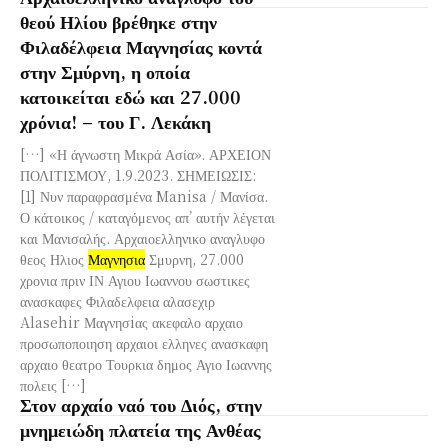
θεού Ηλίου βρέθηκε στην
Φιλαδέλφεια Μαγνησίας κοντά
στην Σμύρνη, η οποία
κατοικείται εδώ και 27.000
χρόνια! – του Γ. Λεκάκη
[…] «Η άγνωστη Μικρά Ασία». ΑΡΧΕΙΟΝ
ΠΟΛΙΤΙΣΜΟΥ, 1.9.2023. ΣΗΜΕΙΩΣΙΣ:
[1] Νυν παραφρασμένα Manisa / Μανίσα.
Ο κάτοικος / καταγόμενος απ’ αυτήν λέγεται
και Μανισαλής. Αρχαιοελληνικο αναγλυφο
θεος Ηλιος
Μαγνησια
Σμυρνη, 27.000
χρονια πριν ΙΝ Αγιου Ιωαννου σωστικες
ανασκαφες Φιλαδελφεια αλασεχιρ
Alasehir Μαγνησiας ακεφαλο αρχαιο
προσωποποιηση αρχαιοι ελληνες ανασκαφη
αρχαιο θεατρο Τουρκια δημος Αγιο Ιωαννης
πολεις […]
Στον αρχαίο ναό του Διός, στην
μνημειώδη πλατεία της Ανθέας