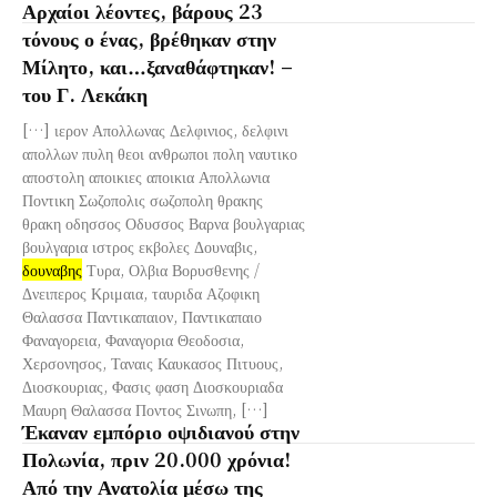
Αρχαίοι λέοντες, βάρους 23
τόνους ο ένας, βρέθηκαν στην
Μίλητο, και…ξαναθάφτηκαν! –
του Γ. Λεκάκη
[…] ιερον Απολλωνας Δελφινιος, δελφινι
απολλων πυλη θεοι ανθρωποι πολη ναυτικο
αποστολη αποικιες αποικια Απολλωνια
Ποντικη Σωζοπολις σωζοπολη θρακης
θρακη οδησσος Οδυσσος Βαρνα βουλγαριας
βουλγαρια ιστρος εκβολες Δουναβις,
δουναβης
Τυρα, Ολβια Βορυσθενης /
Δνειπερος Κριμαια, ταυριδα Αζοφικη
Θαλασσα Παντικαπαιον, Παντικαπαιο
Φαναγορεια, Φαναγορια Θεοδοσια,
Χερσονησος, Ταναις Καυκασος Πιτυους,
Διοσκουριας, Φασις φαση Διοσκουριαδα
Μαυρη Θαλασσα Ποντος Σινωπη, […]
Έκαναν εμπόριο οψιδιανού στην
Πολωνία, πριν 20.000 χρόνια!
Από την Ανατολία μέσω της