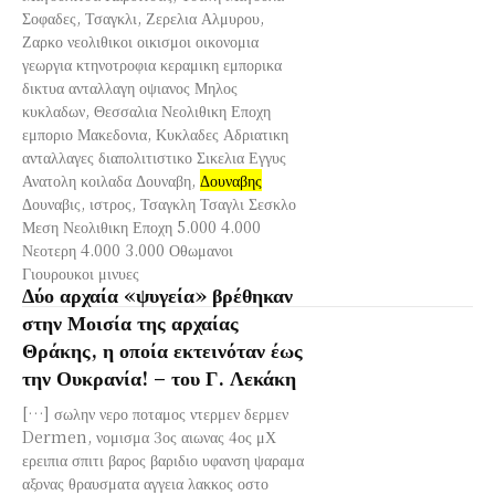
Σοφαδες, Τσαγκλι, Ζερελια Αλμυρου,
Ζαρκο νεολιθικοι οικισμοι οικονομια
γεωργια κτηνοτροφια κεραμικη εμπορικα
δικτυα ανταλλαγη οψιανος Μηλος
κυκλαδων, Θεσσαλια Νεολιθικη Εποχη
εμποριο Μακεδονια, Κυκλαδες Αδριατικη
ανταλλαγες διαπολιτιστικο Σικελια Εγγυς
Ανατολη κοιλαδα Δουναβη,
Δουναβης
Δουναβις, ιστρος, Τσαγκλη Τσαγλι Σεσκλο
Μεση Νεολιθικη Εποχη 5.000 4.000
Νεοτερη 4.000 3.000 Οθωμανοι
Γιουρουκοι μινυες
Δύο αρχαία «ψυγεία» βρέθηκαν
στην Μοισία της αρχαίας
Θράκης, η οποία εκτεινόταν έως
την Ουκρανία! – του Γ. Λεκάκη
[…] σωλην νερο ποταμος ντερμεν δερμεν
Dermen, νομισμα 3ος αιωνας 4ος μΧ
ερειπια σπιτι βαρος βαριδιο υφανση ψαραμα
αξονας θραυσματα αγγεια λακκος οστο