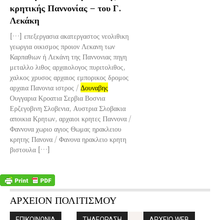
κρητικής Παννονίας – του Γ.
Λεκάκη
[…] επεξεργασια ακατεργαστος νεολιθικη
γεωργια οικισμος προιον Λεκανη των
Καρπαθιων ή Λεκάνη της Παννονιας πηγη
μεταλλο λιθος αρχαιολογος πυριτολιθος,
χαλκος χρυσος αρχαιος εμπορικος δρομος
αρχαια Πανονια ιστρος /
Δουναβης
Ουγγαρια Κροατια Σερβια Βοσνια
Ερζεγοβινη Σλοβενια, Αυστρια Σλοβακια
αποικια Κρητων, αρχαιοι κρητες Παννονα /
Φαννονα χωριο αγιος Θωμας ηρακλειου
κρητης Πανονα / Φανονα ηρακλειο κρητη
βιστουλα […]
ΑΡΧΕΙΟΝ ΠΟΛΙΤΙΣΜΟΥ
ΕΠΙΚΟΙΝΩΝΙΑ
ΤΗΛΕΟΡΑΣΗ
ΑΡΧΕΙΟ WEB