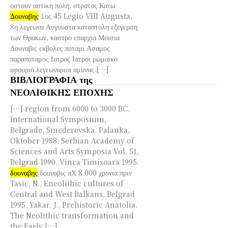
οστουν αστικη πολη, στρατος Κατω
Δουναβης
1ος 45 Legio VIII Augusta,
8η λεγεωνα Αυγουστα καταστολη εξεγερση
των Θρακων, καστρο επαρχια Μοισια
Δουναβις εκβολες ποταμι Ασαμος
παραποταμος Ιατρος Ιατροι ρωμαικο
φρουριο λεγεωναριοι αμυνας […]
ΒΙΒΛΙΟΓΡΑΦΙΑ της
ΝΕΟΛΙΘΙΚΗΣ ΕΠΟΧΗΣ
[…] region from 6000 to 3000 BC.
International Symposium,
Belgrade, Smederevska, Palanka,
Oktober 1988, Serbian Academy of
Sciences and Arts Symposia Vol. 51,
Belgrad 1990. Vinca Timisoara 1995.
δουναβης
δουναβις πΧ 8.000 χρονια πριν
Tasic, N., Eneolithic cultures of
Central and West Balkans, Belgrad
1995. Yakar, J., Prehistoric Anatolia.
The Neolithic transformation and
the Early […]