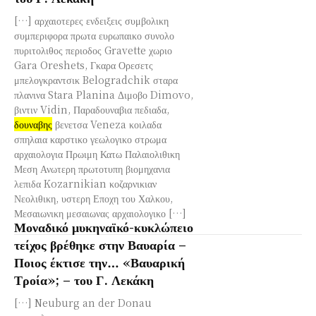
[…] αρχαιοτερες ενδειξεις συμβολικη
συμπεριφορα πρωτα ευρωπαικο συνολο
πυριτολιθος περιοδος Gravette χωριο
Gara Oreshets, Γκαρα Ορεσετς
μπελογκραντσικ Belogradchik σταρα
πλανινα Stara Planina Διμοβο Dimovo,
βιντιν Vidin, Παραδουναβια πεδιαδα,
δουναβης
βενετσα Veneza κοιλαδα
σπηλαια καρστικο γεωλογικο στρωμα
αρχαιολογια Πρωιμη Κατω Παλαιολιθικη
Μεση Ανωτερη πρωτοτυπη βιομηχανια
λεπιδα Kozarnikian κοζαρνικιαν
Νεολιθικη, υστερη Εποχη του Χαλκου,
Μεσαιωνικη μεσαιωνας αρχαιολογικο […]
Μοναδικό μυκηναϊκό-κυκλώπειο
τείχος βρέθηκε στην Βαυαρία –
Ποιος έκτισε την… «Βαυαρική
Τροία»; – του Γ. Λεκάκη
[…] Neuburg an der Donau