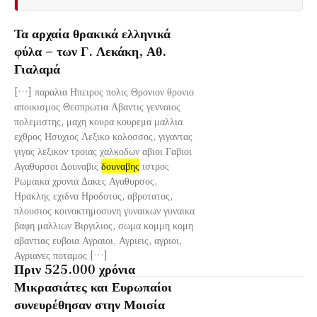
Τα αρχαία θρακικά ελληνικά
φύλα – των Γ. Λεκάκη, Αθ.
Γιαλαμά
[…] παραλια Ηπειρος πολις Θρονιον θρονιο
αποικισμος Θεσπρωτια Αβαντις γενναιος
πολεμιστης, μαχη κουρα κουρεμα μαλλια
εχθρος Ησυχιος Λεξικο κολοσσος, γιγαντας
γιγας λεξικον τροιας χαλκοδων αβιοι Γαβιοι
Αγαθυρσοι Δουναβις
δουναβης
ιστρος
Ρωμαικα χρονια Δακες Αγαθυρσος,
Ηρακλης εχιδνα Ηροδοτος, αβροτατος,
πλουσιος κοινοκτημοσυνη γυναικων γυναικα
βαφη μαλλιων Βιργιλιος, σωμα κομμη κομη
αβαντιας ευβοια Αγραιοι, Αγριεις, αγριοι,
Αγριανες ποταμος […]
Πριν 525.000 χρόνια
Μικρασιάτες και Ευρωπαίοι
συνευρέθησαν στην Μοισία