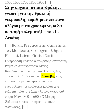
15ος 16ος 17ος 18ος 19ος […]
Στην αρχαία Ιστιαία Θράκης,
γνωστή για την θρακική
νεκρόπολη, ευρέθησαν λείψανα
αλόγου με επιχρυσωμένη σέλα
σε ταφή πολεμιστή! – του Γ.
Λεκάκη
[…] Boian, Precucuteni, Gumelnita,
Tei, Monteoru, Coslogeni, Σιδηρου
Halstatt, Latene Gruiul Dαrii
Πιετροασση καστρο αυτοκρατωρ Ανατολικη
Ρωμαικη Αυτοκρατορια Μεγας
Κωνσταντινος, εκστρατεια 332 9ος 4ος
αιωνας μΧ Γοτθοι ιστρος
Δουναβης
κρις
ντουντεστι μποιαν πρεκουκουτενι
γκουμελνιτα τει κοσλογενι κοσλογκενι
χαλστατ χαλσταττ λατεν λατενε γκρουιουλ
νταριι Ναινη 800 – 600 πΧ Μαυρη
Θαλασσα ποντος – ταφος σωστικες
ανασκαφες, […]