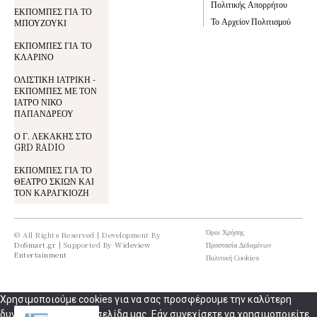
Πολιτικής Απορρήτου
ΕΚΠΟΜΠΕΣ ΓΙΑ ΤΟ
Το Αρχείον Πολιτισμού
ΜΠΟΥΖΟΥΚΙ
ΕΚΠΟΜΠΕΣ ΓΙΑ ΤΟ
ΚΛΑΡΙΝΟ
ΟΛΙΣΤΙΚΗ ΙΑΤΡΙΚΗ -
ΕΚΠΟΜΠΕΣ ΜΕ ΤΟΝ
ΙΑΤΡΟ ΝΙΚΟ
ΠΑΠΑΝΔΡΕΟΥ
Ο Γ. ΛΕΚΑΚΗΣ ΣΤΟ
GRD RADIO
ΕΚΠΟΜΠΕΣ ΓΙΑ ΤΟ
ΘΕΑΤΡΟ ΣΚΙΩΝ ΚΑΙ
ΤΟΝ ΚΑΡΑΓΚΙΟΖΗ
Όροι Χρήσης
© All Rights Reserved | Development By
DoSmart.gr
| Supported By
Wideview
Προστασία Δεδομένων
Entertainment
Πολιτική Cookies
Χρησιμοποιούμε cookies για να σας προσφέρουμε την καλύτερη
δυνατή εμπειρία στη σελίδα μας. Εάν συνεχίσετε να χρησιμοποιείτε