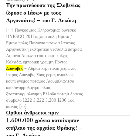
Την πρωτεύουσα της Σλοβενίας
ίδρυσε ο Ιάσων με τους
Αργοναύτες! – του Γ. Λεκάκη
[…] Παγκοσμιας Κληρονομιας ουνεσκο
UNESCO 2011 αρχαια πολη Ημονα /
Εμονα πολις Παννονια πανονια Ιασονας
Αργοναυτικη εκστρατεια θεσσαλια πατριδα
Αιμονια Αιμωνια επιστροφη κολχις
Κολχιδα, εμπορικη γραμμη Ποντος –
Δουναβης
– Αδριατικη, Ιταλια χειμωνας
Ιστρος Δουναβις Σαος ρεμα, αναπλους
κουπι ανεμος ποταμος Λιουμπλιανιτσα
αποσυναρμολογηση πλοιο
ξανασυναρμολογηση Ελλαδα ποταμι δρακος
συμβολο 1222 3.222 3.200 1200 1ος
αιωνας […]
Όρθιοι άνθρωποι πριν
1.600.000 χρόνια κατοίκησαν
σπήλαιο της αρχαίας Θράκης! –
του Γ. Λεκάκη