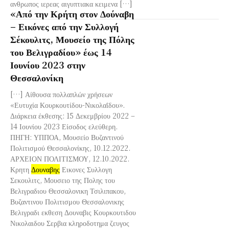
ανθρωπος ιερεας αιγυπτιακα κειμενα […]
«Από την Κρήτη στον Δούναβη
– Εικόνες από την Συλλογή
Σέκουλιτς, Μουσείο της Πόλης
του Βελιγραδίου» έως 14
Ιουνίου 2023 στην
Θεσσαλονίκη
[…] Αίθουσα πολλαπλών χρήσεων
«Ευτυχία Κουρκουτίδου-Νικολαΐδου».
Διάρκεια έκθεσης: 15 Δεκεμβρίου 2022 –
14 Ιουνίου 2023 Είσοδος ελεύθερη.
ΠΗΓΗ: ΥΠΠΟΑ, Μουσείο Βυζαντινού
Πολιτισμού Θεσσαλονίκης, 10.12.2022.
ΑΡΧΕΙΟΝ ΠΟΛΙΤΙΣΜΟΥ, 12.10.2022.
Κρητη
Δουναβης
Εικονες Συλλογη
Σεκουλιτς, Μουσειο της Πολης του
Βελιγραδιου Θεσσαλονικη Τσιλιπακου,
Βυζαντινου Πολιτισμου Θεσσαλονικης
Βελιγραδι εκθεση Δουναβις Κουρκουτιδου
Νικολαιδου Σερβια κληροδοτημα ζευγος