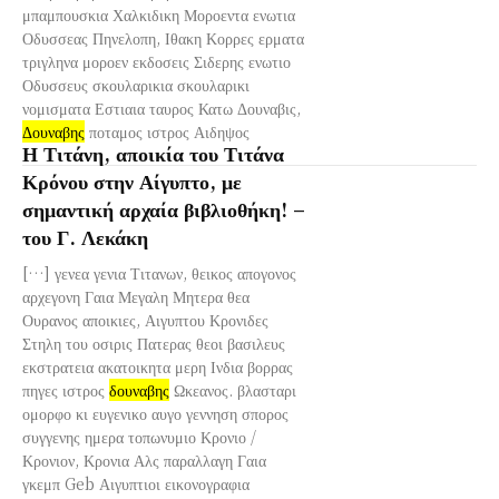
μπαμπουσκια Χαλκιδικη Μοροεντα ενωτια
Οδυσσεας Πηνελοπη, Ιθακη Κορρες ερματα
τριγληνα μοροεν εκδοσεις Σιδερης ενωτιο
Οδυσσευς σκουλαρικια σκουλαρικι
νομισματα Εστιαια ταυρος Κατω Δουναβις,
Δουναβης
ποταμος ιστρος Αιδηψος
Η Τιτάνη, αποικία του Τιτάνα
Κρόνου στην Αίγυπτο, με
σημαντική αρχαία βιβλιοθήκη! –
του Γ. Λεκάκη
[…] γενεα γενια Τιτανων, θεικος απογονος
αρχεγονη Γαια Μεγαλη Μητερα θεα
Ουρανος αποικιες, Αιγυπτου Κρονιδες
Στηλη του οσιρις Πατερας θεοι βασιλευς
εκστρατεια ακατοικητα μερη Ινδια βορρας
πηγες ιστρος
δουναβης
Ωκεανος. βλασταρι
ομορφο κι ευγενικο αυγο γεννηση σπορος
συγγενης ημερα τοπωνυμιο Κρονιο /
Κρονιον, Κρονια Αλς παραλλαγη Γαια
γκεμπ Geb Αιγυπτιοι εικονογραφια