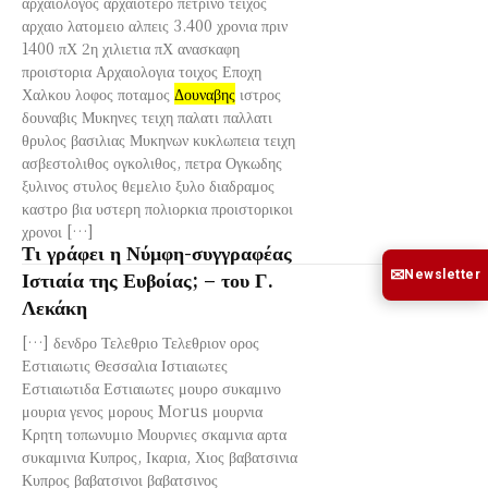
αρχαιολογος αρχαιοτερο πετρινο τειχος
αρχαιο λατομειο αλπεις 3.400 χρονια πριν
1400 πΧ 2η χιλιετια πΧ ανασκαφη
προιστορια Αρχαιολογια τοιχος Εποχη
Χαλκου λοφος ποταμος
Δουναβης
ιστρος
δουναβις Μυκηνες τειχη παλατι παλλατι
θρυλος βασιλιας Μυκηνων κυκλωπεια τειχη
ασβεστολιθος ογκολιθος, πετρα Ογκωδης
ξυλινος στυλος θεμελιο ξυλο διαδραμος
καστρο βια υστερη πολιορκια προιστορικοι
χρονοι […]
Τι γράφει η Νύμφη-συγγραφέας
✉
Ιστιαία της Ευβοίας; – του Γ.
Newsletter
Λεκάκη
[…] δενδρο Τελεθριο Τελεθριον ορος
Εστιαιωτις Θεσσαλια Ιστιαιωτες
Εστιαιωτιδα Εστιαιωτες μουρο συκαμινο
μουρια γενος μορους Morus μουρνια
Κρητη τοπωνυμιο Μουρνιες σκαμνια αρτα
συκαμινια Κυπρος, Ικαρια, Χιος βαβατσινια
Κυπρος βαβατσινοι βαβατσινος