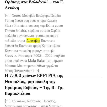
Θράκης στα Βαλκάνια! – του Γ.
Λεκάκη
[…] Νοτιος Μοραβας Βουλγαρια Σερβια
δυτικη βουνα ορη ορος σταρα πλανινα
Stara Planina κορυφη κομ Kom χωριο
Γκιντσι Gintsi, σερβικα συνορα Σερβια
κοιλαδα συγκοινωνια, φυσικο περασμα
πεδιαδα ιστρος
Δουναβης
Παννονικο
βαθυπεδο Παννονια κρητη Κρητες εβρος
Κωνσταντινουπολη φαραγγι σιτσεβο
Sicevo, ανασκαφες 2005 – 2009 σπηλαιο
μαλα μπαλανικα Mala Balanica, αρχαια
Μοισιας Μουστεριανο λιθινο εργαλειο
Μεση Παλαιολιθικη […]
Η 7.000 χρόνων ΕΡΕΤΡΙΑ της
Θεσσαλίας, μητρόπολη της
Ερέτριας Ευβοίας – Της Β. Τρ.
Βαρακλιώτου
[…] Τρικαλων, Νεσσωνις, Πυρασος,
Μαγουλιτσα Καρδιτσας, Τσανη Μαγουλα